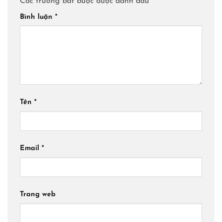
Các trường bắt buộc được đánh dấu
*
Bình luận
*
Tên
*
Email
*
Trang web