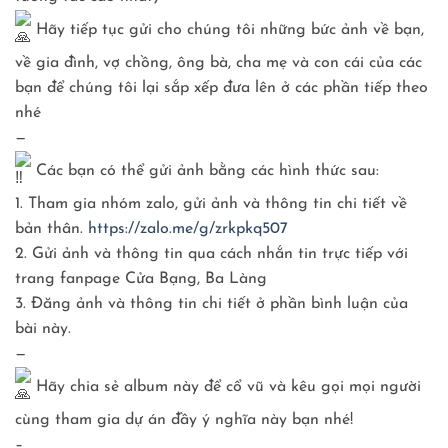
Hãy tiếp tục gửi cho chúng tôi những bức ảnh về bạn,
về gia đình, vợ chồng, ông bà, cha mẹ và con cái của các
bạn để chúng tôi lại sắp xếp đưa lên ở các phần tiếp theo
nhé
—
Các bạn có thể gửi ảnh bằng các hình thức sau:
1. Tham gia nhóm zalo, gửi ảnh và thông tin chi tiết về
bản thân.
https://zalo.me/g/zrkpkq507
2. Gửi ảnh và thông tin qua cách nhắn tin trực tiếp với
trang fanpage Cửa Bạng, Ba Làng
3. Đăng ảnh và thông tin chi tiết ở phần bình luận của
bài này.
—
Hãy chia sẻ album này để cổ vũ và kêu gọi mọi người
cùng tham gia dự án đầy ý nghĩa này bạn nhé!
–