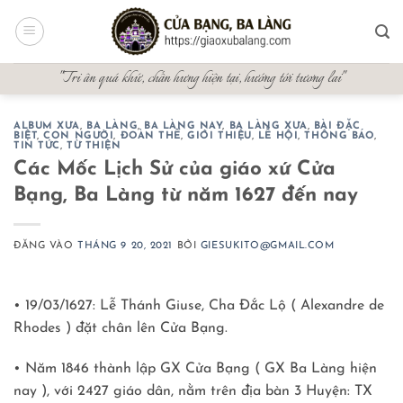
Bỏ
qua
nội
"Tri ân quá khứ, chấn hưng hiện tại, hướng tới tương lai"
dung
ALBUM XƯA
,
BA LÀNG
,
BA LÀNG NAY
,
BA LÀNG XƯA
,
BÀI ĐẶC
BIỆT
,
CON NGƯỜI
,
ĐOÀN THỂ
,
GIỚI THIỆU
,
LỄ HỘI
,
THÔNG BÁO
,
TIN TỨC
,
TỪ THIỆN
Các Mốc Lịch Sử của giáo xứ Cửa
Bạng, Ba Làng từ năm 1627 đến nay
ĐĂNG VÀO
THÁNG 9 20, 2021
BỞI
GIESUKITO@GMAIL.COM
• 19/03/1627: Lễ Thánh Giuse, Cha Đắc Lộ ( Alexandre de
Rhodes ) đặt chân lên Cửa Bạng.
• Năm 1846 thành lập GX Cửa Bạng ( GX Ba Làng hiện
nay ), với 2427 giáo dân, nằm trên địa bàn 3 Huyện: TX