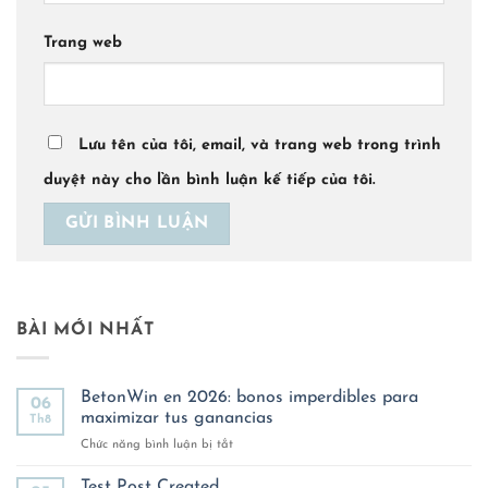
Trang web
Lưu tên của tôi, email, và trang web trong trình
duyệt này cho lần bình luận kế tiếp của tôi.
BÀI MỚI NHẤT
BetonWin en 2026: bonos imperdibles para
06
maximizar tus ganancias
Th8
ở
Chức năng bình luận bị tắt
BetonWin
en
Test Post Created