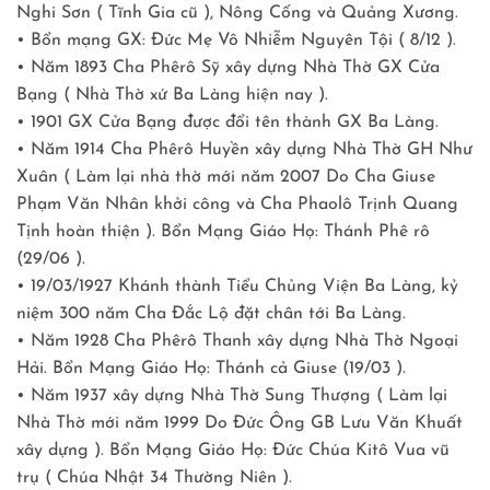
Nghi Sơn ( Tĩnh Gia cũ ), Nông Cống và Quảng Xương.
• Bổn mạng GX: Đức Mẹ Vô Nhiễm Nguyên Tội ( 8/12 ).
• Năm 1893 Cha Phêrô Sỹ xây dựng Nhà Thờ GX Cửa
Bạng ( Nhà Thờ xứ Ba Làng hiện nay ).
• 1901 GX Cửa Bạng được đổi tên thành GX Ba Làng.
• Năm 1914 Cha Phêrô Huyền xây dựng Nhà Thờ GH Như
Xuân ( Làm lại nhà thờ mới năm 2007 Do Cha Giuse
Phạm Văn Nhân khởi công và Cha Phaolô Trịnh Quang
Tịnh hoàn thiện ). Bổn Mạng Giáo Họ: Thánh Phê rô
(29/06 ).
• 19/03/1927 Khánh thành Tiểu Chủng Viện Ba Làng, kỷ
niệm 300 năm Cha Đắc Lộ đặt chân tới Ba Làng.
• Năm 1928 Cha Phêrô Thanh xây dựng Nhà Thờ Ngoại
Hải. Bổn Mạng Giáo Họ: Thánh cả Giuse (19/03 ).
• Năm 1937 xây dựng Nhà Thờ Sung Thượng ( Làm lại
Nhà Thờ mới năm 1999 Do Đức Ông GB Lưu Văn Khuất
xây dựng ). Bổn Mạng Giáo Họ: Đức Chúa Kitô Vua vũ
trụ ( Chúa Nhật 34 Thường Niên ).