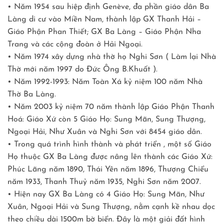
• Năm 1954 sau hiệp định Genève, đa phần giáo dân Ba
Làng di cư vào Miền Nam, thành lập GX Thanh Hải –
Giáo Phận Phan Thiết; GX Ba Làng – Giáo Phận Nha
Trang và các cộng đoàn ở Hải Ngoại.
• Năm 1974 xây dựng nhà thờ họ Nghi Sơn ( Làm lại Nhà
Thờ mới năm 1997 do Đức Ông B.Khuất ).
• Năm 1992-1993: Năm Toàn Xá kỷ niệm 100 năm Nhà
Thờ Ba Làng.
• Năm 2003 kỷ niệm 70 năm thành lập Giáo Phận Thanh
Hoá: Giáo Xứ còn 5 Giáo Họ: Sung Mãn, Sung Thượng,
Ngoại Hải, Như Xuân và Nghi Sơn với 8454 giáo dân.
• Trong quá trình hình thành và phát triển , một số Giáo
Họ thuộc GX Ba Làng được nâng lên thành các Giáo Xứ:
Phúc Lãng năm 1890, Thái Yên năm 1896, Thượng Chiểu
năm 1933, Thanh Thuỷ năm 1935, Nghi Sơn năm 2007.
• Hiện nay GX Ba Làng có 4 Giáo Họ: Sung Mãn, Như
Xuân, Ngoại Hải và Sung Thượng, nằm cạnh kề nhau dọc
theo chiều dài 1500m bờ biển. Đây là một giải đất hình