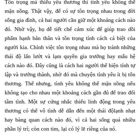
Tôn trọng mà thiếu yêu thương thì tình yêu không thể
mặn nồng. Thật vậy, để có sự tôn trọng nhau trong đời
sống gia đình, cả hai người cần giữ một khoảng cách nào
đó. Nhờ vậy, họ dễ tiết chế cảm xúc để giúp trao dồi
phẩm hạnh bản thân và tôn trọng tính cách cá biệt của
người kia. Chính việc tôn trọng nhau mà họ tránh những
thái độ lấn lướt và lạm quyền gia trưởng hay mẫu hệ
cách nào đó. Đây cũng là cách hai người thể hiện tính tự
lập và trưởng thành, nhờ đó mà chuyện tình yêu ít bị tổn
thương. Thế nhưng, tình yêu không thể mặn nồng nếu
không tạo cho nhau một khoảng cách gần đủ để trao đổi
tâm tình. Một sự cứng nhắc thiếu linh động trong yêu
thương có thể vô tình dễ dẫn đến một thái độlạnh nhạt
hay bàng quan cách nào đó, vì cả hai sống quá nhiều
phần lý trí; còn con tim, lại có lý lẽ riêng của nó.