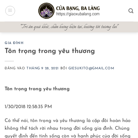
Bỏ
qua
nội
"Tri ân quá khứ, chấn hưng hiện tại, hướng tới tương lai"
dung
GIA ĐÌNH
Tôn trọng trong yêu thương
ĐĂNG VÀO
THÁNG 9 28, 2021
BỞI
GIESUKITO@GMAIL.COM
Tôn trọng trong yêu thương
1/30/2018 12:58:35 PM
Có thể nói, tôn trọng và yêu thương là cặp đôi hoàn hảo
không thể tách rời nhau trong đời sống gia đình. Chúng
quyết định đến tính sống còn và hạnh phúc của đời sống