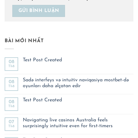
BÀI MỚI NHẤT
Test Post Created
08
Th8
Không
có
bình
luận
Sadə interfeys və intuitiv naviqasiya mostbet-də
08
ở
oyunları daha əlçatan edir
Th8
Test
Post
Không
Created
có
Test Post Created
bình
08
luận
Th8
Không
ở
có
Sadə
bình
interfeys
luận
Navigating live casinos Australia feels
və
07
ở
intuitiv
surprisingly intuitive even for first-timers
Th8
Test
naviqasiya
Post
mostbet-
Không
Created
də
có