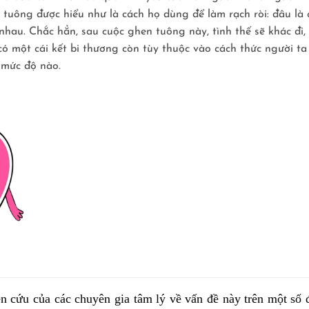
 tuông được hiểu như là cách họ dùng để làm rạch ròi: đâu là 
nhau. Chắc hẳn, sau cuộc ghen tuông này, tình thế sẽ khác đi, 
có một cái kết bi thương còn tùy thuộc vào cách thức người ta
 mức độ nào.
ên cứu của các chuyên gia tâm lý về vấn đề này trên một số