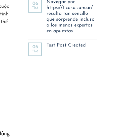
luận
Navegar por
newcomers
06
ở
cuộc
https://ticasa.com.ar/
Th8
Test
Post
resulta tan sencillo
tình
Created
que sorprende incluso
 thể
a los menos expertos
en apuestas.
Không
có
Test Post Created
bình
06
luận
Th8
Không
ở
có
Navegar
bình
por
luận
https://ticasa.com.ar/
ở
resulta
Test
tan
Post
sencillo
Created
que
sorprende
incluso
a
los
menos
expertos
en
apuestas.
 động