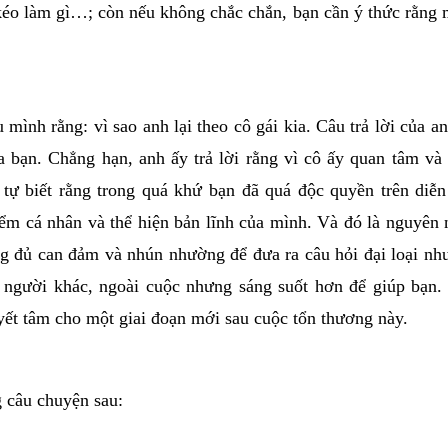
 kéo làm gì…; còn nếu không chắc chắn, bạn cần ý thức rằng
mình rằng: vì sao anh lại theo cô gái kia. Câu trả lời của a
a bạn. Chẳng hạn, anh ấy trả lời rằng vì cô ấy quan tâm và
 tự biết rằng trong quá khứ bạn đã quá độc quyền trên diễn
iểm cá nhân và thể hiện bản lĩnh của mình. Và đó là nguyên
ng đủ can đảm và nhún nhường để đưa ra câu hỏi đại loại nh
 người khác, ngoài cuộc nhưng sáng suốt hơn để giúp bạn. 
uyết tâm cho một giai đoạn mới sau cuộc tổn thương này.
g câu chuyện sau: