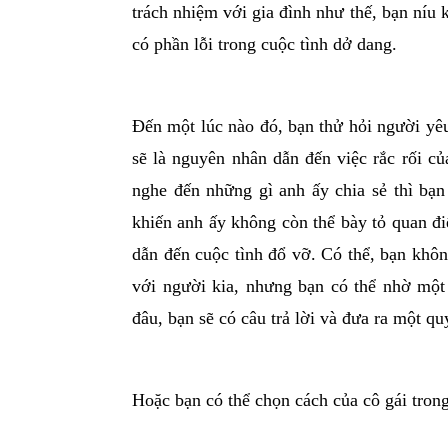
trách nhiệm với gia đình như thế, bạn níu
có phần lỗi trong cuộc tình dở dang.
Đến một lúc nào đó, bạn thử hỏi người yêu 
sẽ là nguyên nhân dẫn đến việc rắc rối củ
nghe đến những gì anh ấy chia sẻ thì bạn
khiến anh ấy không còn thể bày tỏ quan đ
dẫn đến cuộc tình đổ vỡ. Có thể, bạn khô
với người kia, nhưng bạn có thể nhờ một
đâu, bạn sẽ có câu trả lời và đưa ra một q
Hoặc bạn có thể chọn cách của cô gái tron