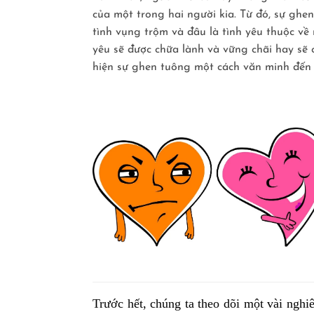
của một trong hai người kia. Từ đó, sự ghen
tình vụng trộm và đâu là tình yêu thuộc về 
yêu sẽ được chữa lành và vững chãi hay sẽ 
hiện sự ghen tuông một cách văn minh đến
Trước hết, chúng ta theo dõi một vài nghi