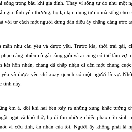
 sống trong bầu khí gia đình. Thay vì sống tự do như một n
ắp gia đình yêu thương, họ lại lạm dụng tự do mà sống cho 
à với tư cách một người đứng đắn điều ấy chẳng đáng ước a
 mãn nhu cầu yêu và được yêu. Trước kia, thời trai gái, c
 phục càng nhiều cô gái càng giỏi và ai cũng có thể làm vợ 
m kết hôn nhân, chàng đã chấp nhận đi đến một chung cuộc:
 yêu và được yêu chỉ xoay quanh có một người là vợ. Nhờ
 tình này.
ũng êm ả, đôi khi hai bên xảy ra những xung khắc tưởng c
ngột ngạt và khó thở, họ đi tìm những chiếc phao cứu sinh 
ột vị cứu tinh, ân nhân của tôi. Người ấy không phải là n