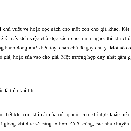
hi chủ vuốt ve hoặc đọc sách cho một con chó giả khác. Kết
ể ý mấy đến việc chủ đọc sách cho mình nghe, thì khi chủ
ng hành động như khều tay, chân chủ để gây chú ý. Một số c
ó giả, hoặc sủa vào chó giả. Một trường hợp duy nhất gầm g
là trên khỉ titi.
o thét khi con khỉ cái của nó bị một con khỉ đực khác tiếp
hì giọng khỉ đực sẽ càng to hơn. Cuối cùng, các nhà chuyên