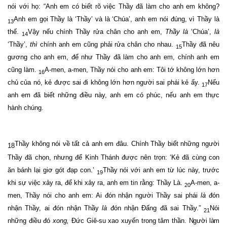
nói với họ: “Anh em có biết rõ việc Thầy đã làm cho anh em không?
Anh em gọi Thầy là ‘Thầy’ và là ‘Chúa’, anh em nói đúng, vì Thầy là
13
thế.
Vậy nếu chính Thầy rửa chân cho anh em,
Thầy là
‘Chúa’,
là
14
‘Thầy’,
thì
chính anh em cũng phải rửa chân cho nhau.
Thầy đã nêu
15
gương cho anh em, để như Thầy đã làm cho anh em, chính anh em
cũng làm.
A-men, a-men, Thầy nói cho anh em: Tôi tớ không lớn hơn
16
chủ của nó, kẻ được sai đi không lớn hơn người sai phái kẻ ấy.
Nếu
17
anh em đã biết những điều này, anh em có phúc, nếu anh em thực
hành chúng.
Thầy không nói về tất cả anh em đâu. Chính Thầy biết những người
18
Thầy đã chọn, nhưng để Kinh Thánh được nên trọn: ‘Kẻ đã cùng con
ăn bánh lại giơ gót đạp con.’
Thầy nói với anh em từ lúc này, trước
19
khi sự việc xảy ra, để khi xảy ra, anh em tin rằng: Thầy Là.
A-men, a-
20
men, Thầy nói cho anh em: Ai đón nhận người Thầy sai phái
là
đón
nhận Thầy, ai đón nhận Thầy
là
đón nhận Đấng đã sai Thầy.”
Nói
21
những điều đó
xong,
Đức Giê-su xao xuyến trong tâm thần.
Người làm