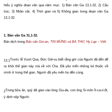
hiểu ý nghĩa đoạn văn qua năm mục: 1) Bản văn Ga 13,1-32, 2) Cấu
trúc, 3) Nhân vật, 4) Thời gian và 5) Không gian trong đoạn văn Ga
13,1-32.
1. Bản văn Ga 31,1-32.
Bản dịch trong
Bản văn Gio-an, TIN MỪNG và BA THƯ, Hy Lạp – Việt
.
Trước lễ Vượt Qua, Đức Giê-su biết rằng giờ của Người đã đến để
13,1
ra khỏi thế gian này mà về với Cha. Đã yêu mến những kẻ thuộc về
mình ở trong thế gian, Người đã yêu mến họ đến cùng.
Trong bữa ăn, quỷ đã gieo vào lòng Giu-đa, con ông Si-môn Ít-ca-ri-ốt,
2
ý định nộp Người.