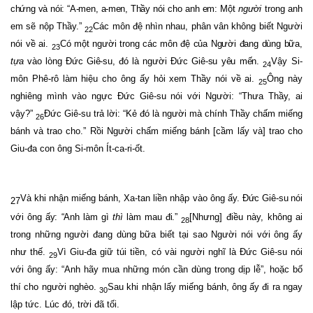
chứng và nói: “A-men, a-men, Thầy
nói cho
anh em:
Một
người
trong anh
em sẽ nộp Thầy.”
Các môn đệ nhìn nhau, phân vân không biết Người
22
nói về ai.
Có một người trong các môn đệ của Người đang dùng bữa,
23
tựa
vào lòng Đức Giê-su, đó là người Đức Giê-su yêu mến.
Vậy Si-
24
môn Phê-rô làm hiệu cho ông ấy hỏi xem Thầy nói về ai.
Ông này
25
nghiêng mình vào ngực Đức Giê-su nói với Người: “Thưa Thầy, ai
vậy?”
Đức Giê-su trả lời: “Kẻ đó là người mà chính Thầy chấm miếng
26
bánh và trao cho.” Rồi Người chấm miếng bánh [cầm lấy và] trao cho
Giu-đa con ông Si-môn Ít-ca-ri-ốt.
Và khi nhận miếng bánh, Xa-tan liền nhập vào ông ấy.
Đức Giê-su nói
27
với ông ấy: “Anh làm gì
thì
làm mau đi.”
[Nhưng] điều này, không ai
28
trong những người đang dùng bữa biết tại sao Người nói với ông ấy
như thế.
Vì Giu-đa giữ túi tiền, có vài người nghĩ là Đức Giê-su nói
29
với ông ấy: “Anh hãy mua những món cần dùng trong dịp lễ”, hoặc bố
thí cho người nghèo.
Sau khi nhận lấy miếng bánh, ông ấy đi ra ngay
30
lập tức. Lúc đó, trời đã tối.