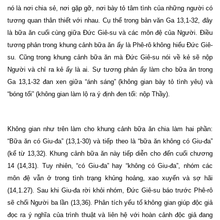
nó là nơi chia sẻ, nơi gặp gỡ, nơi bày tỏ tâm tình của những người có
tương quan thân thiết với nhau. Cụ thể trong bản văn Ga 13,1-32, đây
là bữa ăn cuối cùng giữa Đức Giê-su và các môn đệ của Người. Điều
tương phản trong khung cảnh bữa ăn ấy là Phê-rô không hiểu Đức Giê-
su. Cũng trong khung cảnh bữa ăn mà Đức Giê-su nói về kẻ sẽ nộp
Người và chỉ ra kẻ ấy là ai. Sự tương phản ấy làm cho bữa ăn trong
Ga 13,1-32 đan xen giữa “ánh sáng” (không gian bày tỏ tình yêu) và
“bóng tối” (không gian làm lộ ra ý định đen tối: nộp Thầy).
Không gian như trên làm cho khung cảnh bữa ăn chia làm hai phần:
“Bữa ăn có Giu-đa” (13,1-30) và tiếp theo là “bữa ăn không có Giu-đa”
(kể từ 13,32). Khung cảnh bữa ăn này tiếp diễn cho đến cuối chương
14 (14,31). Tuy nhiên, “có Giu-đa” hay “không có Giu-đa”, nhóm các
môn đệ vẫn ở trong tình trạng khủng hoảng, xao xuyến và sợ hãi
(14,1.27). Sau khi Giu-đa rời khỏi nhóm, Đức Giê-su báo trước Phê-rô
sẽ chối Người ba lần (13,36). Phân tích yếu tố không gian giúp độc giả
đọc ra ý nghĩa của trình thuật và liên hệ với hoàn cảnh độc giả đang