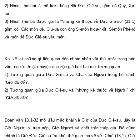
2) Nhóm thứ hai là thế lực chống đối Đức Giê-su, gồm có Quỷ, Xa-
tan.
3) Nhóm thứ ba được gọi là “Những kẻ thuộc về Đức Giê-su” (31,1)
gồm có: Các môn đệ, Giu-đa
con ông Si-môn Ít-ca-ri-ốt
,
Si-môn
Phê-rô
và môn đệ Đức Giê-su yêu mến.
Khi kể lại những gì liên quan đến nhóm nhân vật thứ nhất trong bản
văn, người thuật chuyện cho độc giả biết hai mối tương quan:
1) Tương quan giữa Đức Giê-su và Cha của Người trong bối cảnh
“Giờ đã đến”.
2) Tương quan giữa Đức Giê-su và “những kẻ thuộc về Người” khi
“Giờ đã đến”.
Đoạn văn 13,1-32 mở đầu mặc khải về Giờ của Đức Giê-su, đây là
Giờ Người bị trao nộp, Giờ Người sẽ chết trên thập giá. Đó cũng
chính là Giờ Đức Giê-su “ra khỏi thế gian mà về với Cha” (13,1), Giờ