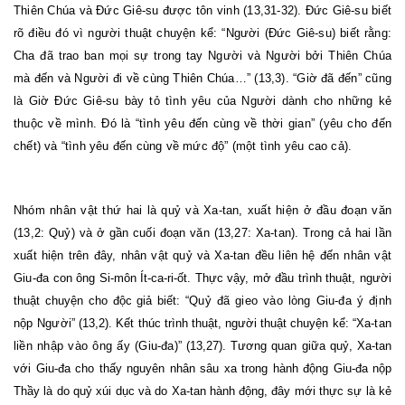
Thiên Chúa và Đức Giê-su được tôn vinh (13,31-32). Đức Giê-su biết
rõ điều đó vì người thuật chuyện kể: “Người (Đức Giê-su) biết rằng:
Cha đã trao ban mọi sự trong tay Người và Người bởi Thiên Chúa
mà đến và Người đi về cùng Thiên Chúa…” (13,3). “Giờ đã đến” cũng
là Giờ Đức Giê-su bày tỏ tình yêu của Người dành cho những kẻ
thuộc về mình. Đó là “tình yêu đến cùng về thời gian” (yêu cho đến
chết) và “tình yêu đến cùng về mức độ” (một tình yêu cao cả).
Nhóm nhân vật thứ hai là quỷ và Xa-tan, xuất hiện ở đầu đoạn văn
(13,2: Quỷ) và ở gần cuối đoạn văn (13,27: Xa-tan). Trong cả hai lần
xuất hiện trên đây, nhân vật quỷ và Xa-tan đều liên hệ đến nhân vật
Giu-đa
con ông Si-môn Ít-ca-ri-ốt. Thực vậy, mở đầu trình thuật, người
thuật chuyện cho độc giả biết: “
Quỷ đã gieo vào lòng Giu-đa ý định
nộp Người
” (13,2). Kết thúc trình thuật, người thuật chuyện kể: “
Xa-tan
liền nhập vào ông ấy (Giu-đa)
” (13,27). Tương quan giữa quỷ, Xa-tan
với Giu-đa cho thấy nguyên nhân sâu xa trong hành động Giu-đa nộp
Thầy là do quỷ xúi dục và do Xa-tan hành động, đây mới thực sự là kẻ