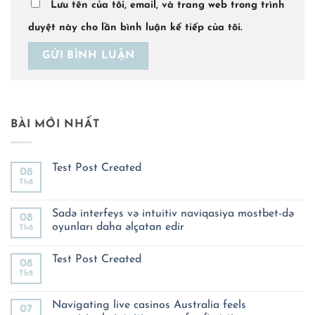
Lưu tên của tôi, email, và trang web trong trình
duyệt này cho lần bình luận kế tiếp của tôi.
BÀI MỚI NHẤT
Test Post Created
08
Th8
Không
có
bình
luận
Sadə interfeys və intuitiv naviqasiya mostbet-də
08
ở
oyunları daha əlçatan edir
Th8
Test
Post
Không
Created
có
Test Post Created
bình
08
luận
Th8
Không
ở
có
Sadə
bình
interfeys
luận
Navigating live casinos Australia feels
və
07
ở
intuitiv