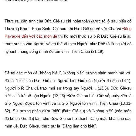
Thực ra, căn tính của Đức Giê-su chỉ hoàn toàn được tỏ lộ sau biến cố
Thương Khó – Phục Sinh. Chỉ sau khi Đức Giê-su về với Cha và
Đấng
Pa-rác-lê đến với các môn đệ
thì họ mới thực sự biết Đức Giê-su là ai,
thực sự tin vào Người và có thể đi theo Người như Phê-rô là người đã
hy sinh mạng sống mình để tôn vinh Thiên Chúa (21,19).
Đề tài các môn đệ “không hiểu”, “không biết” tương phản mạnh mẽ với
đề tài “biết” của Đức Giê-su. Người biết Giờ của Người đã đến (13,1),
Người biết Cha đã trao mọi sự trong tay Người… (13,3). Đức Giê-su
biết ai là kẻ sẽ nộp Người (13,26). Đức Giê-su biết Giờ sắp xảy đến là
Giờ Người được tôn vinh và là Giờ Người tôn vinh Thiên Chúa (13,31-
32). Sự tương phản giữa “biết” (Đức Giê-su) và “không biết” (các môn
đệ kể cả Giu-đa) làm cho Đức Giê-su trở thành Đấng mặc khải cho các
môn đệ, Đức Giê-su thực sự là “Đấng làm cho biết”.