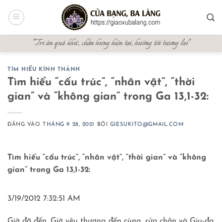
Bỏ
qua
nội
"Tri ân quá khứ, chấn hưng hiện tại, hướng tới tương lai"
dung
TÌM HIỂU KÍNH THÁNH
Tìm hiểu “cấu trúc”, “nhân vật”, “thời
gian” và “không gian” trong Ga 13,1-32:
ĐĂNG VÀO
THÁNG 9 28, 2021
BỞI
GIESUKITO@GMAIL.COM
Tìm hiểu “cấu trúc”, “nhân vật”, “thời gian” và “không
gian” trong Ga 13,1-32:
3/19/2012 7:32:51 AM
Giờ đã đến, Giờ yêu thương đến cùng, rửa chân và Giu-đa