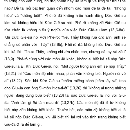
thương cho đến cùng, nhưng nhóm này đã làm gì và ứng xử như thế
nào? Đề tài nổi bật liên quan đến nhóm các môn đệ là đề tài: “không
hiểu” và “không biết”. Phê-rô đã không hiểu hành động Đức Giê-su
làm và không hiểu lời Đức Giê-su nói. Phê-rô không để Đức Giê-su
rửa chân là không hiểu ý nghĩa của việc Đức Giê-su làm (13,6-8a).
Khi Đức Giê-su nói với Phê-rô: “
Nếu Thầy không rửa
cho
anh,
anh sẽ
chẳng có phần với Thầy
” (13,8b), Phê-rô đã không hiểu Đức Giê-su
khi trả lời: “Thưa Thầy,
không chỉ
rửa
chân con, nhưng cả tay và đầu”
(13,9). Phê-rô cùng với các môn đệ khác, không ai biết kẻ sẽ nộp Đức
Giê-su là ai. Khi Đức Giê-su nói: “Một
người
trong anh em sẽ nộp Thầy”
(13,21) thì “Các môn đệ nhìn nhau, phân vân không biết Người nói về
ai” (13,22). Đến khi Đức Giê-su “chấm miếng bánh [cầm lấy và] trao
cho Giu-đa con ông Si-môn Ít-ca-ri-ốt” (13,26) thì “không ai trong những
người đang dùng bữa biết” (13,28) tại sao Đức Giê-su lại nói với Giu-
đa: “
Anh làm gì
thì
làm mau đi
” (13,27b). Các môn đệ đã đi từ không
biết này đến không biết khác. Trước hết, các môn đệ không biết ai là
kẻ sẽ nộp Đức Giê-su, khi đã biết thì lại rơi vào tình trạng không biết
Giu-đa đi ra để làm gì.