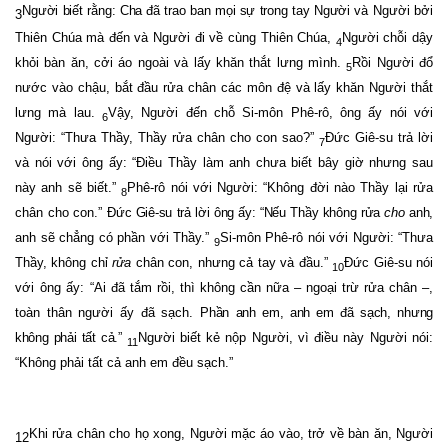
Người biết rằng: Cha đã trao ban mọi sự trong tay Người
và Người bởi
3
Thiên Chúa mà đến và Người đi về cùng Thiên Chúa,
Người chỗi dậy
4
khỏi bàn ăn, cởi áo ngoài và lấy khăn thắt lưng mình.
Rồi Người đổ
5
nước vào chậu, bắt đầu rửa chân các môn đệ và lấy khăn Người thắt
lưng mà lau.
Vậy, Người đến chỗ Si-môn Phê-rô, ông ấy nói với
6
Người: “Thưa Thầy, Thầy rửa chân cho con sao?”
Đức Giê-su trả lời
7
và nói với ông ấy: “Điều Thầy làm anh chưa biết bây giờ nhưng sau
này anh sẽ biết.”
Phê-rô nói với Người: “Không đời nào Thầy lại rửa
8
chân cho con.”
Đức Giê-su trả lời ông ấy: “Nếu Thầy không rửa
cho
anh,
anh sẽ chẳng có phần với Thầy.”
Si-môn Phê-rô nói với Người: “Thưa
9
Thầy, không chỉ
rửa
chân con, nhưng cả tay và đầu.”
Đức Giê-su nói
10
với ông ấy:
“Ai đã tắm rồi, thì không cần nữa – ngoại trừ rửa chân –,
toàn thân người ấy đã sạch.
Phần anh em, anh em đã sạch, nhưng
không phải tất cả.”
Người biết kẻ nộp Người, vì điều này Người nói:
11
“Không phải tất cả anh em đều sạch.”
Khi rửa chân cho họ xong, Người mặc áo vào, trở về bàn ăn, Người
12