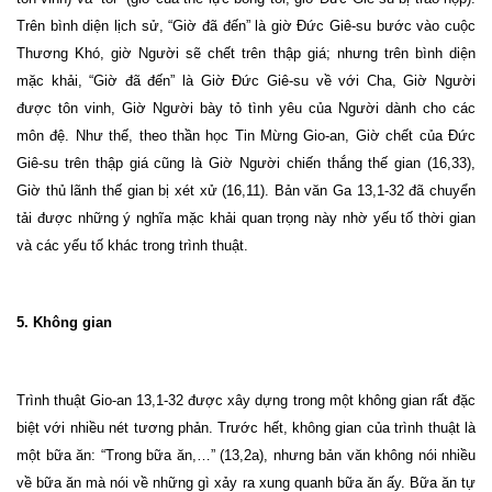
Trên bình diện lịch sử, “Giờ đã đến” là giờ Đức Giê-su bước vào cuộc
Thương Khó, giờ Người sẽ chết trên thập giá; nhưng trên bình diện
mặc khải, “Giờ đã đến” là Giờ Đức Giê-su về với Cha, Giờ Người
được tôn vinh, Giờ Người bày tỏ tình yêu của Người dành cho các
môn đệ. Như thế, theo thần học Tin Mừng Gio-an, Giờ chết của Đức
Giê-su trên thập giá cũng là Giờ Người chiến thắng thế gian (16,33),
Giờ thủ lãnh thế gian bị xét xử (16,11). Bản văn Ga 13,1-32 đã chuyển
tải được những ý nghĩa mặc khải quan trọng này nhờ yếu tố thời gian
và các yếu tố khác trong trình thuật.
5. Không gian
Trình thuật Gio-an 13,1-32 được xây dựng trong một không gian rất đặc
biệt với nhiều nét tương phản. Trước hết, không gian của trình thuật là
một bữa ăn: “Trong bữa ăn,…” (13,2a), nhưng bản văn không nói nhiều
về bữa ăn mà nói về những gì xảy ra xung quanh bữa ăn ấy. Bữa ăn tự