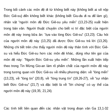
Trong bối cảnh các môn đệ đi từ không biết này (không biết ai sẽ nộp
Đức Giê-su) đến không biết khác (không biết Giu-đa đi ra để làm gì),
nhân vật “người môn đệ Đức Giê-su yêu mến” (13,23-25) xuất hiện
trong bản văn. Người thuật chuyện cho biết vị trí đặc biệt của người
môn đệ này trong bữa ăn: “
tựa
vào lòng Đức Giê-su
” (13,23). Câu hỏi
của người môn đệ này (13,25) đã được Đức Giê-su trả lời (13,26).
Những chi tiết trên cho thấy người môn đệ này thân tình với Đức Giê-
su và hiểu Đức Giê-su hơn các môn đệ khác, đúng như tên gọi của
môn đệ này: “Người Đức Giê-su yêu mến”. Những lần xuất hiện tiếp
theo trong Tin Mừng Gio-an làm rõ phẩm chất của người môn đệ này
trong tương quan với Đức Giê-su về nhiều phương diện: về “lòng mến”
(13,23), về “lòng tin” (20,8), về “lòng trung tín” (19,26-27), về “sự nhận
biết Đức Giê-su” (21,7) và đặc biệt là về “lời chứng” có uy thế của
người môn đệ này (19,35; 21,24).
Các tình tiết liên quan đến các nhân vật trong đoạn văn Ga 13,1-32