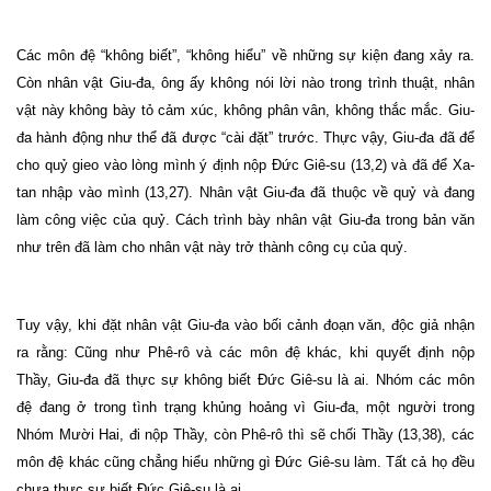
Các môn đệ “không biết”, “không hiểu” về những sự kiện đang xảy ra.
Còn nhân vật Giu-đa, ông ấy không nói lời nào trong trình thuật, nhân
vật này không bày tỏ cảm xúc, không phân vân, không thắc mắc. Giu-
đa hành động như thể đã được “cài đặt” trước. Thực vậy, Giu-đa đã để
cho quỷ gieo vào lòng mình ý định nộp Đức Giê-su (13,2) và đã để Xa-
tan nhập vào mình (13,27). Nhân vật Giu-đa đã thuộc về quỷ và đang
làm công việc của quỷ. Cách trình bày nhân vật Giu-đa trong bản văn
như trên đã làm cho nhân vật này trở thành công cụ của quỷ.
Tuy vậy, khi đặt nhân vật Giu-đa vào bối cảnh đoạn văn, độc giả nhận
ra rằng: Cũng như Phê-rô và các môn đệ khác, khi quyết định nộp
Thầy, Giu-đa đã thực sự không biết Đức Giê-su là ai. Nhóm các môn
đệ đang ở trong tình trạng khủng hoảng vì Giu-đa, một người trong
Nhóm Mười Hai, đi nộp Thầy, còn Phê-rô thì sẽ chối Thầy (13,38), các
môn đệ khác cũng chẳng hiểu những gì Đức Giê-su làm. Tất cả họ đều
chưa thực sự biết Đức Giê-su là ai.