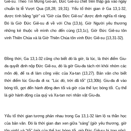
Giê-su. Theo Tin Mừng Gio-an, Đức Giê-su chết trên thập giá vào ngày
chuẩn bị lễ Vượt Qua (18,28; 19,31). Yếu tố thời gian ở Ga 13,1-32,
được tính bằng “giờ” và “Giờ của Đức Giê-su” được định nghĩa rõ ràng.
Đó là Giờ Đức Giê-su đi về với Cha (13,b), Giờ Người yêu thương
những kẻ thuộc về mình cho đến cùng (13,1c), Giờ Đức Giê-su tôn
vinh Thiên Chúa và là Giờ Thiên Chúa tôn vinh Đức Giê-su (13,31-32).
Đồng thời, Ga 13,1-32 cũng cho biết đó là giờ, là lúc, là thời điểm Giu-
đa quyết định nộp Đức Giê-su, đó là giờ Giu-đa tách rời khỏi nhóm các
môn đệ, để ra đi làm công việc của Xa-tan (13,27). Bản văn cho biết
thời điểm lúc Giu-đa đi ra: “Lúc đó, trời đã tối” (13,30b). Giu-đa đi vào
bóng tối, gợi đến hành động đen tối và giờ của thế lực bóng tối. Cụ thể
là giờ hành động của quỷ và Xa-tan nơi nhân vật Giu-đa.
Yếu tố thời gian tương phản nhau trong Ga 13,1-32 làm lộ ra thần học
của bản văn. Đó là thời gian đan xen giữa “sáng” (giờ yêu thương, giờ
tôn vinh) và “tối” (giờ của thế lực bóng tối, giờ Đức Giê-su bị trao nộp).