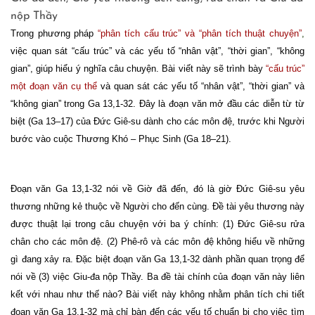
nộp Thầy
Trong phương pháp
“phân tích cấu trúc” và “phân tích thuật chuyện”
,
việc quan sát “cấu trúc” và các yếu tố “nhân vật”, “thời gian”, “không
gian”, giúp hiểu ý nghĩa câu chuyện. Bài viết này sẽ trình bày
“cấu trúc”
một đoạn văn cụ thể
và quan sát các yếu tố “nhân vật”, “thời gian” và
“không gian” trong Ga 13,1-32. Đây là đoạn văn mở đầu các diễn từ từ
biệt (Ga 13–17) của Đức Giê-su dành cho các môn đệ, trước khi Người
bước vào cuộc Thương Khó – Phục Sinh (Ga 18–21).
Đoạn văn Ga 13,1-32 nói về Giờ đã đến, đó là giờ Đức Giê-su yêu
thương những kẻ thuộc về Người cho đến cùng. Đề tài yêu thương này
được thuật lại trong câu chuyện với ba ý chính: (1) Đức Giê-su rửa
chân cho các môn đệ. (2) Phê-rô và các môn đệ không hiểu về những
gì đang xảy ra. Đặc biệt đoạn văn Ga 13,1-32 dành phần quan trọng để
nói về (3) việc Giu-đa nộp Thầy. Ba đề tài chính của đoạn văn này liên
kết với nhau như thế nào? Bài viết này không nhằm phân tích chi tiết
đoạn văn Ga 13,1-32 mà chỉ bàn đến các yếu tố chuẩn bị cho việc tìm