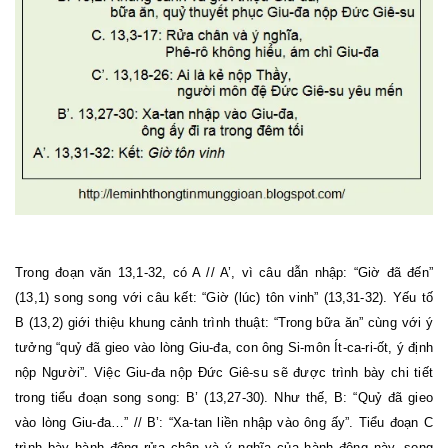
Trong đoạn văn 13,1-32, có A // A’, vì câu dẫn nhập: “Giờ đã đến”
(13,1) song song với câu kết: “Giờ (lúc) tôn vinh” (13,
31
-32). Yếu tố
B (13,2) giới thiệu khung cảnh trình thuật: “Trong bữa ăn” cùng với ý
tưởng “quỷ đã gieo vào lòng Giu-đa, con ông Si-môn Ít-ca-ri-ốt, ý định
nộp Người”. Việc
Giu
-đa nộp Đức Giê-su sẽ được trình bày chi tiết
trong tiểu đoạn song song: B’ (13,27-30). Như thế, B: “Quỷ đã gieo
vào lòng Giu-đa…” // B’: “Xa-tan liền nhập vào ông ấy”. Tiểu đoạn C
trình bày hành động rửa chân và ý nghĩa của hành động này, song