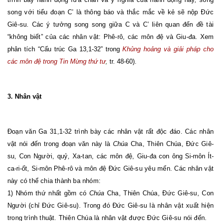
song với tiểu đoạn C’ là thông báo và thắc mắc về kẻ sẽ nộp Đức
Giê-su. Các ý tưởng song song giữa C và C’ liên quan đến đề tài
“không biết” của các nhân vật: Phê-rô, các môn đệ
và
Giu-đa.
Xem
phân tích “Cấu trúc Ga 13,1-32” trong
Khủng hoảng và giải pháp cho
các môn đệ trong Tin Mừng thứ tư
,
tr. 48-60).
3. Nhân vật
Đ
oạn văn Ga 31,1-32 trình bày các nhân vật rất độc đáo. Các nhân
vật nói đến trong đoạn văn này là
Chúa
Cha, Thiên Chúa, Đức Giê-
su, Con Người, quỷ, Xa-tan, các môn đệ, Giu-đa
con ông Si-môn Ít-
ca-ri-ốt
,
Si-môn
Phê-rô và môn đệ Đức Giê-su yêu mến. Các nhân vật
này có thể chia thành ba nhóm:
1) Nhóm thứ nhất gồm có
Chúa
Cha, Thiên Chúa, Đức Giê-su, Con
Người (chỉ Đức Giê-su). Trong đó Đức Giê-su là nhân vật xuất hiện
trong trình thuật. Thiên Chúa là nhân vật được Đức Giê-su nói đến.