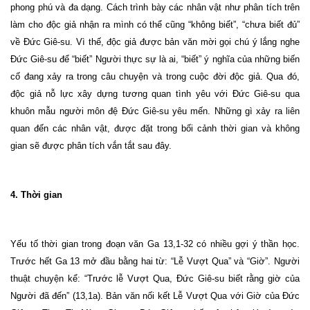
phong phú và đa dạng. Cách trình bày các nhân vật như phân tích trên
làm cho độc giả nhận ra mình có thể cũng “không biết”, “chưa biết đủ”
về Đức Giê-su. Vì thế, độc giả được bản văn mời gọi chú ý lắng nghe
Đức Giê-su để “biết” Người thực sự là ai, “biết” ý nghĩa của những biến
cố đang xảy ra trong câu chuyện và trong cuộc đời độc giả. Qua đó,
độc giả nỗ lực xây dựng tương quan tình yêu với Đức Giê-su qua
khuôn mẫu người môn đệ Đức Giê-su yêu mến. Những gì xảy ra liên
quan đến các nhân vật, được đặt trong bối cảnh thời gian và không
gian sẽ được phân tích vắn tắt sau đây.
4. Thời gian
Yếu tố thời gian trong đoạn văn Ga 13,1-32 có nhiều gợi ý thần học.
Trước hết Ga 13 mở đầu bằng hai từ: “Lễ Vượt Qua” và “Giờ”. Người
thuật chuyện kể: “Trước lễ Vượt Qua, Đức Giê-su biết rằng giờ của
Người đã đến” (13,1a). Bản văn nối kết Lễ Vượt Qua với Giờ của Đức