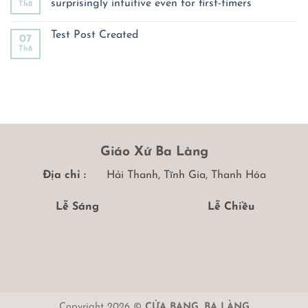
surprisingly intuitive even for first-timers
Th8
Test
naviqasiya
Post
mostbet-
Không
Created
də
có
Test Post Created
oyunları
bình
07
daha
luận
Th8
Không
əlçatan
ở
có
edir
Navigating
bình
live
luận
casinos
ở
Australia
Test
feels
Post
surprisingly
Created
intuitive
even
for
first-
Giáo Xứ Ba Làng
timers
Địa chỉ :
Hải Thanh, Tĩnh Gia, Thanh Hóa
Lễ Sáng
Lễ Chiều
Copyright 2026 ©
CỬA BẠNG, BA LÀNG