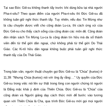
Tại sao Đức Giê-su không thanh tẩy trước khi dùng bữa tại nhà người
Pha-ri-sêu? Theo quan điểm của người Pha-ri-sêu thì Đức Giê-su đã
không tuân giữ nghi thức thanh tẩy. Tuy nhiên, nếu đọc Tin Mừng như
là câu chuyện được viết cho cộng đoàn Lu-ca, thì cách ứng xử của
Đức Giê-su cho thấy cách sống của cộng đoàn các môn đệ. Cộng đoàn
đón nhận sách Tin Mừng Lu-ca là cộng đoàn tín hữu mà đa số thành
viên đến từ thế giới dân ngoại, chứ không phải từ thế giới Do Thái
Giáo. Các Ki-tô hữu dân ngoại không buộc phải tuân giữ nghi thức
thanh tẩy của Do Thái Giáo.
Trong bản văn, người thuật chuyện gọi Đức Giê-su là “Chúa” (kurios) ở
11,39: “Nhưng Chúa (kurios) nói với ông ấy rằng:…” Uy quyền của Đức
Giê-su trong việc nói lên sự thật trong lòng con người chứng tỏ người
là Đấng mặc khải ý định của Thiên Chúa. Đức Giê-su là “Chúa” của
cộng đoàn và Người giảng dạy cách thức mới để bước vào tương
quan với Thiên Chúa là Cha, qua trình Đức Giê-su mời gọi mọi người