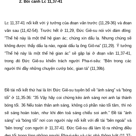
2. Bối cảnh Lc 11,37-41
Lc 11,37-41 nối kết với ý tưởng của đoạn văn trước (11,29-36) và đoạn
văn sau (11,42-54). Trước hết ở 11,29, Đức Giê-su nói với đám đông:
“Thế hệ này là một thế hệ gian ác; chúng xin dấu lạ. Nhưng chúng sẽ
không được thấy dấu lạ nào, ngoài dấu lạ ông Giô-na” (11,29). Ý tưởng
“Thế hệ này là một thế hệ gian ác” sẽ gặp lại ở đoạn văn 11,37-41,
trong đó Đức Giê-su khiển trách người Pha-ri-sêu: “Bên trong các
người thì đầy những chuyện cướp bóc, gian tà” (11,39b).
Đề tài nối kết thứ hai là lời Đức Giê-su tuyên bố về “ánh sáng” và “bóng
tối” ở 11,35-36: “
35
Vậy hãy coi chừng kẻo ánh sáng nơi anh lại thành
bóng tối.
36
Nếu toàn thân anh sáng, không có phần nào tối tăm, thì nó
sẽ sáng hoàn toàn, như khi đèn toả sáng chiếu soi anh.” Đề tài “ánh
sáng” và “bóng tối” nơi con người này nối kết với đề tài “bên ngoài” và
“bên trong” con người ở 11,37-41. Đức Giê-su đã làm lộ ra những điều
đen tối trong lòng những người Pha-ri-sêu và các nhà thông luật (11,37-