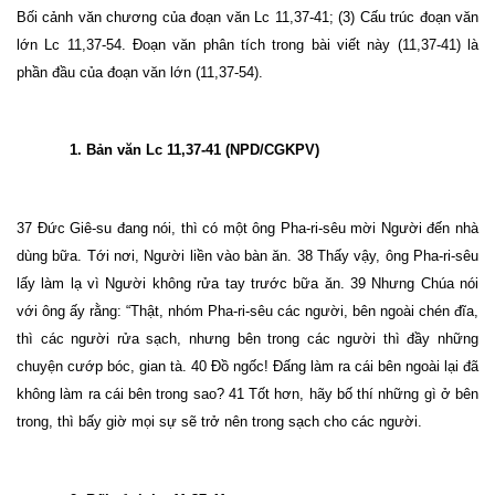
Bối cảnh văn chương của đoạn văn Lc 11,37-41; (3) Cấu trúc đoạn văn
lớn Lc 11,37-54. Đoạn văn phân tích trong bài viết này (11,37-41) là
phần đầu của đoạn văn lớn (11,37-54).
1. Bản văn Lc 11,37-41 (NPD/CGKPV)
37
Đức Giê-su đang nói, thì có một ông Pha-ri-sêu mời Người đến nhà
dùng bữa. Tới nơi, Người liền vào bàn ăn.
38
Thấy vậy, ông Pha-ri-sêu
lấy làm lạ vì Người không rửa tay trước bữa ăn.
39
Nhưng Chúa nói
với ông ấy rằng: “Thật, nhóm Pha-ri-sêu các người, bên ngoài chén đĩa,
thì các người rửa sạch, nhưng bên trong các người thì đầy những
chuyện cướp bóc, gian tà.
40
Đồ ngốc! Đấng làm ra cái bên ngoài lại đã
không làm ra cái bên trong sao?
41
Tốt hơn, hãy bố thí những gì ở bên
trong, thì bấy giờ mọi sự sẽ trở nên trong sạch cho các người.