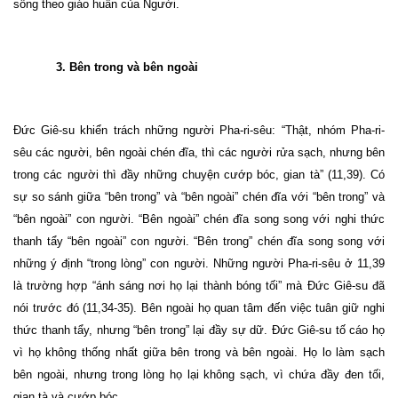
sống theo giáo huấn của Người.
3. Bên trong và bên ngoài
Đức Giê-su khiển trách những người Pha-ri-sêu: “Thật, nhóm Pha-ri-
sêu các người, bên ngoài chén đĩa, thì các người rửa sạch, nhưng bên
trong các người thì đầy những chuyện cướp bóc, gian tà” (11,39). Có
sự so sánh giữa “bên trong” và “bên ngoài” chén đĩa với “bên trong” và
“bên ngoài” con người. “Bên ngoài” chén đĩa song song với nghi thức
thanh tẩy “bên ngoài” con người. “Bên trong” chén đĩa song song với
những ý định “trong lòng” con người. Những người Pha-ri-sêu ở 11,39
là trường hợp “ánh sáng nơi họ lại thành bóng tối” mà Đức Giê-su đã
nói trước đó (11,34-35). Bên ngoài họ quan tâm đến việc tuân giữ nghi
thức thanh tẩy, nhưng “bên trong” lại đầy sự dữ. Đức Giê-su tố cáo họ
vì họ không thống nhất giữa bên trong và bên ngoài. Họ lo làm sạch
bên ngoài, nhưng trong lòng họ lại không sạch, vì chứa đầy đen tối,
gian tà và cướp bóc.