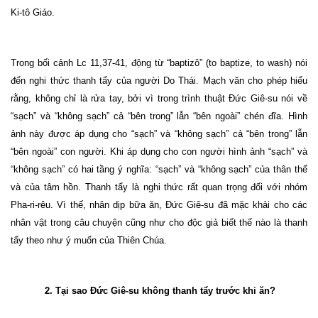
Ki-tô Giáo.
Trong bối cảnh Lc 11,37-41, động từ “baptizô” (to baptize, to wash) nói
đến nghi thức thanh tẩy của người Do Thái. Mạch văn cho phép hiểu
rằng, không chỉ là rửa tay, bởi vì trong trình thuật Đức Giê-su nói về
“sạch” và “không sạch” cả “bên trong” lẫn “bên ngoài” chén đĩa. Hình
ảnh này được áp dụng cho “sạch” và “không sạch” cả “bên trong” lẫn
“bên ngoài” con người. Khi áp dụng cho con người hình ảnh “sạch” và
“không sạch” có hai tầng ý nghĩa: “sạch” và “không sạch” của thân thể
và của tâm hồn. Thanh tẩy là nghi thức rất quan trọng đối với nhóm
Pha-ri-rêu. Vì thế, nhân dịp bữa ăn, Đức Giê-su đã mặc khải cho các
nhân vật trong câu chuyện cũng như cho độc giả biết thế nào là thanh
tẩy theo như ý muốn của Thiên Chúa.
2. Tại sao Đức Giê-su không thanh tẩy trước khi ăn?