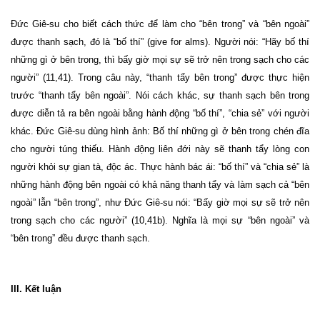
Đức Giê-su cho biết cách thức để làm cho “bên trong” và “bên ngoài”
được thanh sạch, đó là “bố thí” (give for alms). Người nói: “Hãy bố thí
những gì ở bên trong, thì bấy giờ mọi sự sẽ trở nên trong sạch cho các
người” (11,41). Trong câu này, “thanh tẩy bên trong” được thực hiện
trước “thanh tẩy bên ngoài”. Nói cách khác, sự thanh sạch bên trong
được diễn tả ra bên ngoài bằng hành động “bố thí”, “chia sẻ” với người
khác. Đức Giê-su dùng hình ảnh: Bố thí những gì ở bên trong chén đĩa
cho người túng thiếu. Hành động liên đới này sẽ thanh tẩy lòng con
người khỏi sự gian tà, độc ác. Thực hành bác ái: “bố thí” và “chia sẻ” là
những hành động bên ngoài có khả năng thanh tẩy và làm sạch cả “bên
ngoài” lẫn “bên trong”, như Đức Giê-su nói: “Bấy giờ mọi sự sẽ trở nên
trong sạch cho các người” (10,41b). Nghĩa là mọi sự “bên ngoài” và
“bên trong” đều được thanh sạch.
III. Kết luận