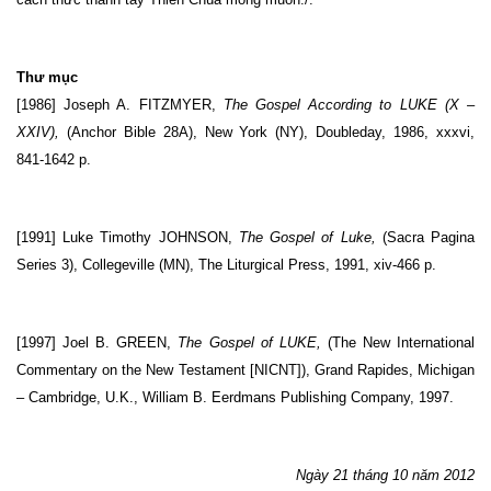
Thư mục
[1986] Joseph A. FITZMYER,
The Gospel According to LUKE (X –
XXIV),
(
Anchor Bible
28A),
New York
(NY), Doubleday, 1986, xxxvi,
841-1642 p.
[1991] Luke Timothy JOHNSON,
The Gospel of Luke,
(Sacra Pagina
Series 3), Collegeville (MN), The Liturgical Press, 1991, xiv-466 p.
[1997] Joel B. GREEN,
The Gospel of LUKE,
(The New International
Commentary on the New Testament [NICNT]), Grand
Rapides
,
Michigan
–
Cambridge
,
U.K.
, William B. Eerdmans Publishing Company, 1997.
Ngày 21 tháng 10 năm 2012