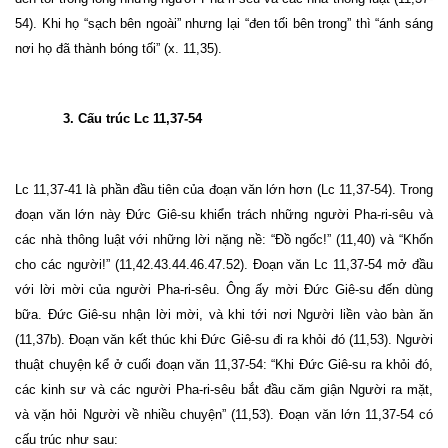
54). Khi họ “sạch bên ngoài” nhưng lại “đen tối bên trong” thì “ánh sáng
nơi họ đã thành bóng tối” (x. 11,35).
3. Cấu trúc Lc 11,37-54
Lc 11,37-41 là phần đầu tiên của đoạn văn lớn hơn (Lc 11,37-54). Trong
đoạn văn lớn này Đức Giê-su khiển trách những người Pha-ri-sêu và
các nhà thông luật với những lời nặng nề: “Đồ ngốc!” (11,40) và “Khốn
cho các người!” (11,42.43.44.46.47.52). Đoạn văn Lc 11,37-54 mở đầu
với lời mời của người Pha-ri-sêu. Ông ấy mời Đức Giê-su đến dùng
bữa. Đức Giê-su nhận lời mời, và khi tới nơi Người liền vào bàn ăn
(11,37b). Đoạn văn kết thúc khi Đức Giê-su đi ra khỏi đó (11,53). Người
thuật chuyện kể ở cuối đoạn văn 11,37-54: “Khi Đức Giê-su ra khỏi đó,
các kinh sư và các người Pha-ri-sêu bắt đầu căm giận Người ra mặt,
và vặn hỏi Người về nhiều chuyện” (11,53). Đoạn văn lớn 11,37-54 có
cấu trúc như sau: