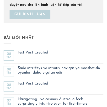
duyệt này cho lần bình luận kế tiếp của tôi.
BÀI MỚI NHẤT
Test Post Created
08
Th8
Không
có
bình
luận
Sadə interfeys və intuitiv naviqasiya mostbet-də
08
ở
oyunları daha əlçatan edir
Th8
Test
Post
Không
Created
có
Test Post Created
bình
08
luận
Th8
Không
ở
có
Sadə
bình
interfeys
luận
Navigating live casinos Australia feels
və
07
ở
intuitiv
surprisingly intuitive even for first-timers
Th8
Test
naviqasiya