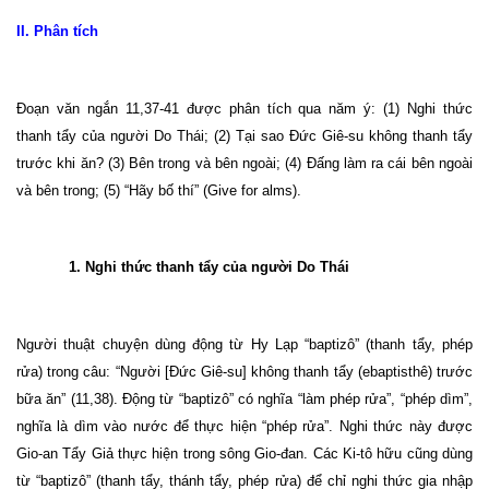
II. Phân tích
Đoạn văn ngắn 11,37-41 được phân tích qua năm ý: (1) Nghi thức
thanh tẩy của người Do Thái; (2) Tại sao Đức Giê-su không thanh tẩy
trước khi ăn? (3) Bên trong và bên ngoài; (4) Đấng làm ra cái bên ngoài
và bên trong; (5) “Hãy bố thí” (Give for alms).
1. Nghi thức thanh tẩy của người Do Thái
Người thuật chuyện dùng động từ Hy Lạp “baptizô” (thanh tẩy, phép
rửa) trong câu: “Người [Đức Giê-su] không thanh tẩy (ebaptisthê) trước
bữa ăn” (11,38). Động từ “baptizô” có nghĩa “làm phép rửa”, “phép dìm”,
nghĩa là dìm vào nước để thực hiện “phép rửa”. Nghi thức này được
Gio-an Tẩy Giả thực hiện trong sông Gio-đan. Các Ki-tô hữu cũng dùng
từ “baptizô” (thanh tẩy, thánh tẩy, phép rửa) để chỉ nghi thức gia nhập