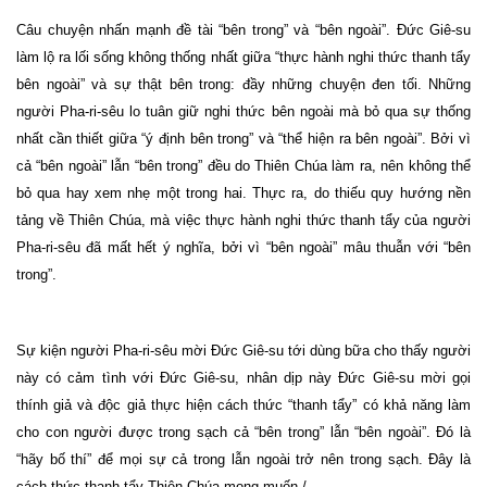
Câu chuyện nhấn mạnh đề tài “bên trong” và “bên ngoài”. Đức Giê-su
làm lộ ra lối sống không thống nhất giữa “thực hành nghi thức thanh tẩy
bên ngoài” và sự thật bên trong: đầy những chuyện đen tối. Những
người Pha-ri-sêu lo tuân giữ nghi thức bên ngoài mà bỏ qua sự thống
nhất cần thiết giữa “ý định bên trong” và “thể hiện ra bên ngoài”. Bởi vì
cả “bên ngoài” lẫn “bên trong” đều do Thiên Chúa làm ra, nên không thể
bỏ qua hay xem nhẹ một trong hai. Thực ra, do thiếu quy hướng nền
tảng về Thiên Chúa, mà việc thực hành nghi thức thanh tẩy của người
Pha-ri-sêu đã mất hết ý nghĩa, bởi vì “bên ngoài” mâu thuẫn với “bên
trong”.
Sự kiện người Pha-ri-sêu mời Đức Giê-su tới dùng bữa cho thấy người
này có cảm tình với Đức Giê-su, nhân dịp này Đức Giê-su mời gọi
thính giả và độc giả thực hiện cách thức “thanh tẩy” có khả năng làm
cho con người được trong sạch cả “bên trong” lẫn “bên ngoài”. Đó là
“hãy bố thí” để mọi sự cả trong lẫn ngoài trở nên trong sạch. Đây là
cách thức thanh tẩy Thiên Chúa mong muốn./.