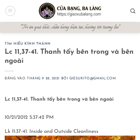
Bỏ
qua
nội
"Tri ân quá khứ, chấn hưng hiện tại, hướng tới tương lai"
dung
TÌM HIỂU KÍNH THÁNH
Lc 11,37-41. Thanh tẩy bên trong và bên
ngoài
ĐĂNG VÀO
THÁNG 9 28, 2021
BỞI
GIESUKITO@GMAIL.COM
Lc 11,37-41. Thanh tẩy bên trong và bên ngoài
10/21/2012 5:37:42 PM
Lk 11:37-41. Inside and Outside Cleanliness