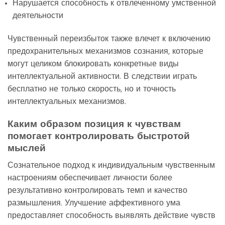
Нарушается способность к отвлеченному умственной
деятельности
Чувственный переизбыток также влечет к включению
предохранительных механизмов сознания, которые
могут целиком блокировать конкретные виды
интеллектуальной активности. В следствии играть
бесплатно не только скорость, но и точность
интеллектуальных механизмов.
Каким образом позиция к чувствам
помогает контролировать быстротой
мыслей
Сознательное подход к индивидуальным чувственным
настроениям обеспечивает личности более
результативно контролировать темп и качество
размышления. Улучшение аффективного ума
предоставляет способность выявлять действие чувств