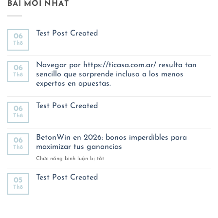
BÀI MỚI NHẤT
Test Post Created
06
Th8
Không
có
bình
luận
Navegar por https://ticasa.com.ar/ resulta tan
06
ở
sencillo que sorprende incluso a los menos
Th8
Test
Post
expertos en apuestas.
Created
Không
có
Test Post Created
bình
06
luận
Th8
Không
ở
có
Navegar
bình
por
luận
BetonWin en 2026: bonos imperdibles para
https://ticasa.com.ar/
06
ở
resulta
maximizar tus ganancias
Th8
Test
tan
Post
sencillo
ở
Chức năng bình luận bị tắt
Created
que
BetonWin
sorprende
en
incluso
Test Post Created
05
a
2026:
Th8
Không
los
bonos
có
menos
imperdibles
bình
expertos
luận
en
para
ở
apuestas.
maximizar