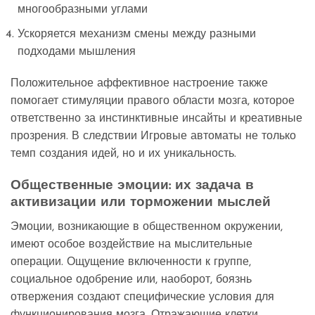
многообразными углами
Ускоряется механизм смены между разными
подходами мышления
Положительное аффективное настроение также
помогает стимуляции правого области мозга, которое
ответственно за инстинктивные инсайты и креативные
прозрения. В следствии Игровые автоматы не только
темп создания идей, но и их уникальность.
Общественные эмоции: их задача в
активизации или торможении мыслей
Эмоции, возникающие в общественном окружении,
имеют особое воздействие на мыслительные
операции. Ощущение включенности к группе,
социальное одобрение или, наоборот, боязнь
отвержения создают специфические условия для
функционирования мозга. Отражающие клетки,