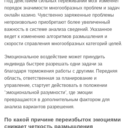
Под действием сильных переживаний мозг изменяет
порядок значимости многообразных проблем и задач
онлайн казино. Чувственно заряженные проблемы
непроизвольно приобретают более увеличенный
важность в системе анализа сведений. Указанное
ведет к изменению алгоритмов размышления и
скорости справления многообразных категорий целей.
Эмоциональное воздействие может принудить
индивида быстрее разрешать одни задачи за
благодаря торможения работы с другими. Передняя
область, ответственная за планирование и
управление, стартует действовать в положении
“эмоциональной разумности”, где эмоции
превращаются в дополнительным фактором для
анализа вариантов разрешения.
По какой причине переизбыток эмоциями
снижает четкость размышления