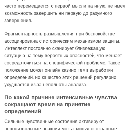
часто перемещается с первой мысли на иную, не имея
возможность завершить ни первую до разумного
завершения.
Фрагментарность размышления при беспокойстве
ассоциирована с историческим механизмом защиты.
Интеллект постоянно сканирует близлежащую
ситуацию на тему вероятных опасностей, что мешает
сосредоточиться на специфической проблеме. Такое
положение может онлайн казино темп выработки
определений, но качество этих решений регулярно
ухудшается из-за неполноты анализа.
По какой причине интенсивные чувства
сокращают время на принятие
определений
Сильные чувственные состояния активируют
непроизвольные реакции мозга, минуя осознанные