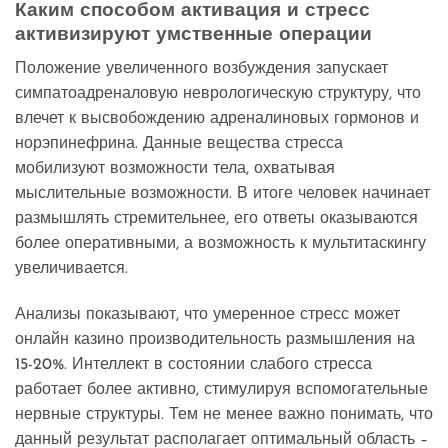
Каким способом активация и стресс
активизируют умственные операции
Положение увеличенного возбуждения запускает
симпатоадреналовую неврологическую структуру, что
влечет к высвобождению адреналиновых гормонов и
норэпинефрина. Данные вещества стресса
мобилизуют возможности тела, охватывая
мыслительные возможности. В итоге человек начинает
размышлять стремительнее, его ответы оказываются
более оперативными, а возможность к мультитаскингу
увеличивается.
Анализы показывают, что умеренное стресс может
онлайн казино производительность размышления на
15-20%. Интеллект в состоянии слабого стресса
работает более активно, стимулируя вспомогательные
нервные структуры. Тем не менее важно понимать, что
данный результат располагает оптимальный область –