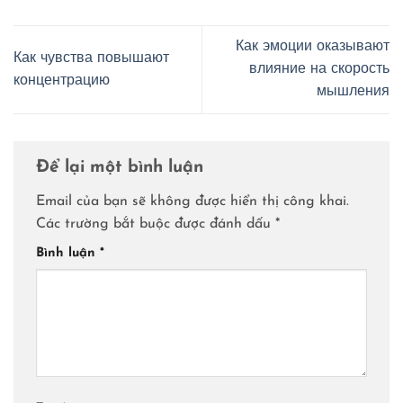
Как эмоции оказывают
Как чувства повышают
влияние на скорость
концентрацию
мышления
Để lại một bình luận
Email của bạn sẽ không được hiển thị công khai.
Các trường bắt buộc được đánh dấu
*
Bình luận
*