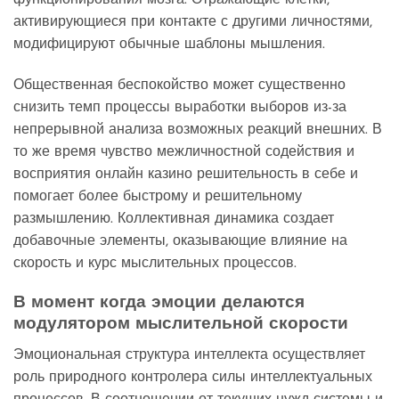
активирующиеся при контакте с другими личностями,
модифицируют обычные шаблоны мышления.
Общественная беспокойство может существенно
снизить темп процессы выработки выборов из-за
непрерывной анализа возможных реакций внешних. В
то же время чувство межличностной содействия и
восприятия онлайн казино решительность в себе и
помогает более быстрому и решительному
размышлению. Коллективная динамика создает
добавочные элементы, оказывающие влияние на
скорость и курс мыслительных процессов.
В момент когда эмоции делаются
модулятором мыслительной скорости
Эмоциональная структура интеллекта осуществляет
роль природного контролера силы интеллектуальных