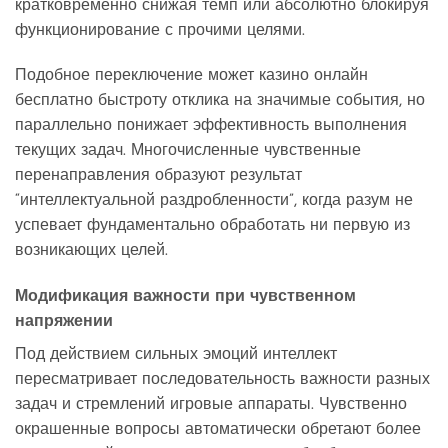
кратковременно снижая темп или абсолютно блокируя
функционирование с прочими целями.
Подобное переключение может казино онлайн
бесплатно быстроту отклика на значимые события, но
параллельно понижает эффективность выполнения
текущих задач. Многочисленные чувственные
перенаправления образуют результат
“интеллектуальной раздробленности”, когда разум не
успевает фундаментально обработать ни первую из
возникающих целей.
Модификация важности при чувственном
напряжении
Под действием сильных эмоций интеллект
пересматривает последовательность важности разных
задач и стремлений игровые аппараты. Чувственно
окрашенные вопросы автоматически обретают более