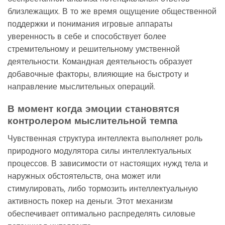
близлежащих. В то же время ощущение общественной
поддержки и понимания игровые аппараты
уверенность в себе и способствует более
стремительному и решительному умственной
деятельности. Командная деятельность образует
добавочные факторы, влияющие на быстроту и
направление мыслительных операций.
В момент когда эмоции становятся
контролером мыслительной темпа
Чувственная структура интеллекта выполняет роль
природного модулятора силы интеллектуальных
процессов. В зависимости от настоящих нужд тела и
наружных обстоятельств, она может или
стимулировать, либо тормозить интеллектуальную
активность покер на деньги. Этот механизм
обеспечивает оптимально распределять силовые