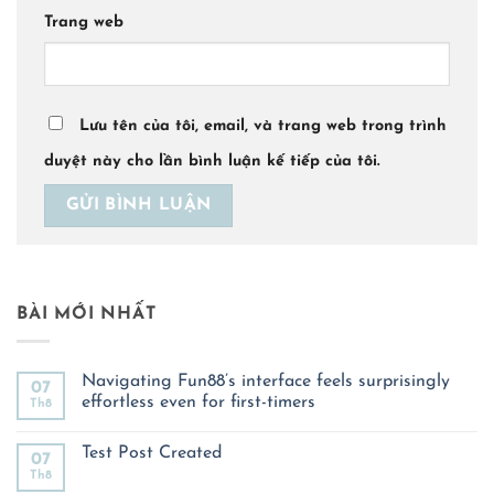
Trang web
Lưu tên của tôi, email, và trang web trong trình
duyệt này cho lần bình luận kế tiếp của tôi.
BÀI MỚI NHẤT
Navigating Fun88’s interface feels surprisingly
07
effortless even for first-timers
Th8
Không
có
Test Post Created
bình
07
luận
Th8
Không
ở
có