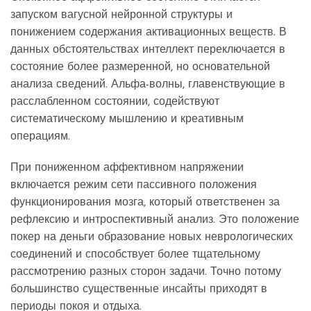
запуском вагусной нейронной структуры и
понижением содержания активационных веществ. В
данных обстоятельствах интеллект переключается в
состояние более размеренной, но основательной
анализа сведений. Альфа-волны, главенствующие в
расслабленном состоянии, содействуют
систематическому мышлению и креативным
операциям.
При пониженном аффективном напряжении
включается режим сети пассивного положения
функционирования мозга, который ответственен за
рефлексию и интроспективный анализ. Это положение
покер на деньги образование новых неврологических
соединений и способствует более тщательному
рассмотрению разных сторон задачи. Точно потому
большинство существенные инсайты приходят в
периоды покоя и отдыха.