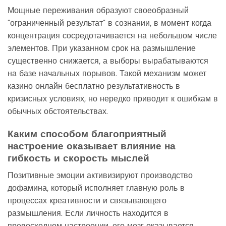
Мощные переживания образуют своеобразный
“ограниченный результат” в сознании, в момент когда
концентрация сосредотачивается на небольшом числе
элементов. При указанном срок на размышление
существенно снижается, а выборы вырабатываются
на базе начальных порывов. Такой механизм может
казино онлайн бесплатно результативность в
кризисных условиях, но нередко приводит к ошибкам в
обычных обстоятельствах.
Каким способом благоприятный
настроение оказывает влияние на
гибкость и скорость мыслей
Позитивные эмоции активизируют производство
дофамина, который исполняет главную роль в
процессах креативности и связывающего
размышления. Если личность находится в