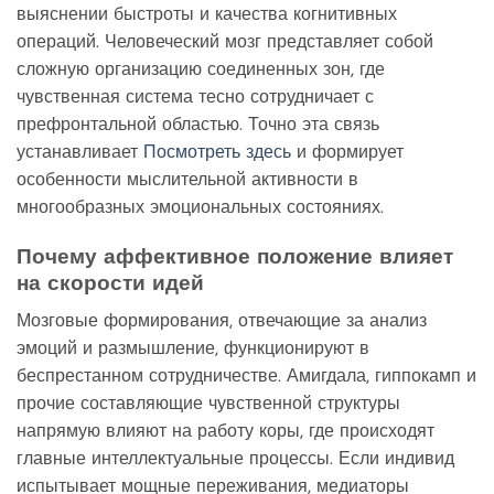
выяснении быстроты и качества когнитивных
операций. Человеческий мозг представляет собой
сложную организацию соединенных зон, где
чувственная система тесно сотрудничает с
префронтальной областью. Точно эта связь
устанавливает
Посмотреть здесь
и формирует
особенности мыслительной активности в
многообразных эмоциональных состояниях.
Почему аффективное положение влияет
на скорости идей
Мозговые формирования, отвечающие за анализ
эмоций и размышление, функционируют в
беспрестанном сотрудничестве. Амигдала, гиппокамп и
прочие составляющие чувственной структуры
напрямую влияют на работу коры, где происходят
главные интеллектуальные процессы. Если индивид
испытывает мощные переживания, медиаторы