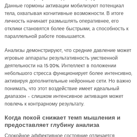
Данные гормоны активации мобилизуют потенциал
тела, охватывая когнитивные возможности. В итоге
личность начинает размышлять оперативнее, его
отклики становятся более быстрыми, а способность к
параллельной работе повышается.
Анализы демонстрируют, что средние давление может
игровые аппараты результативность умственной
деятельности на 15-20%. Интеллект в положении
небольшого стресса функционирует более интенсивно,
активируя дополнительные нейронные сети. Но важно
понимать, что этот воздействие имеет идеальный
диапазон – слишком интенсивное активация может
повлечь к контрарному результату.
Когда покой снижает темп мышления и
предоставляет глубину анализа
Спокойное аффективное состояние отличается