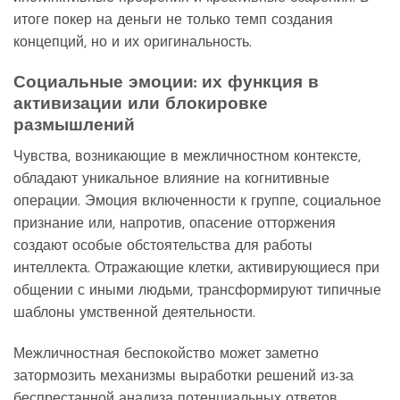
итоге покер на деньги не только темп создания
концепций, но и их оригинальность.
Социальные эмоции: их функция в
активизации или блокировке
размышлений
Чувства, возникающие в межличностном контексте,
обладают уникальное влияние на когнитивные
операции. Эмоция включенности к группе, социальное
признание или, напротив, опасение отторжения
создают особые обстоятельства для работы
интеллекта. Отражающие клетки, активирующиеся при
общении с иными людьми, трансформируют типичные
шаблоны умственной деятельности.
Межличностная беспокойство может заметно
затормозить механизмы выработки решений из-за
беспрестанной анализа потенциальных ответов