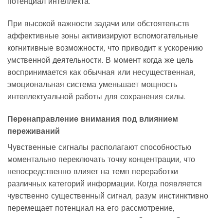
потенциал интеллекта.
При высокой важности задачи или обстоятельств
аффективные зоны активизируют вспомогательные
когнитивные возможности, что приводит к ускорению
умственной деятельности. В момент когда же цель
воспринимается как обычная или несущественная,
эмоциональная система уменьшает мощность
интеллектуальной работы для сохранения силы.
Перенаправление внимания под влиянием
переживаний
Чувственные сигналы располагают способностью
моментально переключать точку концентрации, что
непосредственно влияет на темп переработки
различных категорий информации. Когда появляется
чувственно существенный сигнал, разум инстинктивно
перемещает потенциал на его рассмотрение,