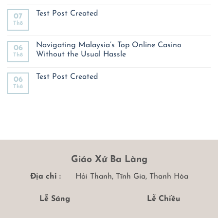
Navigating
bình
Fun88’s
luận
Test Post Created
interface
07
ở
feels
Th8
Test
Không
surprisingly
Post
có
effortless
Created
bình
even
luận
Navigating Malaysia’s Top Online Casino
for
06
ở
first-
Without the Usual Hassle
Th8
Test
timers
Post
Không
Created
có
Test Post Created
bình
06
luận
Th8
Không
ở
có
Navigating
bình
Malaysia’s
luận
Top
ở
Online
Test
Casino
Post
Without
Created
the
Usual
Hassle
Giáo Xứ Ba Làng
Địa chỉ :
Hải Thanh, Tĩnh Gia, Thanh Hóa
Lễ Sáng
Lễ Chiều