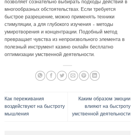
позволяет сознательно выбирать подходы действий в
многообразных обстоятельствах. Если требуется
быстрое разрешение, можно применять техники
стимуляции, а для глубокого изучения – методы
умиротворения и концентрации. Подобный метод
превращает чувства из непроизвольного элемента в
полезный инструмент казино онлайн бесплатно
оптимизации умственной деятельности.
Как переживания
Каким образом эмоции
воздействуют на быстроту
влияют на быстроту
мышления
умственной деятельности