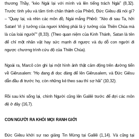
thương Thầy, “kéo Ngài lại với mình và lên tiếng trách Ngài” (8,32).
Trước tình yêu và tâm tình chân thành của Phêrô, Đức Giêsu đã nói gì?
– “Quay lại, và nhìn các môn đồ, Ngài mắng Phêrô: “Xéo đi sau Ta, hỡi
Satan! Vì ý tưởng của ngươi không phải là ý tưởng của Thiên Chúa mà
là của loài người”“ (8,33). (Theo quan niệm của Kinh Thánh, Satan là tên
để chỉ một nhân vật hay sức mạnh đi ngược và dụ dỗ con người đi
ngược chương trình cứu độ của Thiên Chúa).
Ngoài ra, Marcô còn ghi lại một hình ảnh thật cảm động trên đường tiến
về Giêrusalem: “Họ đang đi dọc đàng để lên Giêrusalem, và Đức Giêsu
dẫn đầu đi trước họ, còn những kẻ theo sau thì sợ hãi” (10,32).
Rồi sau khi sống lại, chính Người cũng lên Galilê trước để đợi các môn
đệ ở đây (16,7).
CON NGƯỜI RA KHỎI MỌI RANH GIỚI
Đức Giêsu khởi sự rao giảng Tin Mừng tại Galilê (1,14). Và cũng tại