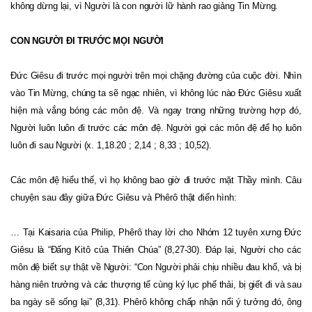
không dừng lại, vì Người là con người lữ hành rao giảng Tin Mừng.
CON NGƯỜI ĐI TRƯỚC MỌI NGƯỜI
Đức Giêsu đi trước mọi người trên mọi chặng đường của cuộc đời. Nhìn
vào Tin Mừng, chúng ta sẽ ngạc nhiên, vì không lúc nào Đức Giêsu xuất
hiện mà vắng bóng các môn đệ. Và ngay trong những trường hợp đó,
Người luôn luôn đi trước các môn đệ. Người gọi các môn đệ để họ luôn
luôn đi sau Người (x. 1,18.20 ; 2,14 ; 8,33 ; 10,52).
Các môn đệ hiểu thế, vì họ không bao giờ đi trước mặt Thầy mình. Câu
chuyện sau đây giữa Đức Giêsu và Phêrô thật điển hình:
… Tại Kaisaria của Philip, Phêrô thay lời cho Nhóm 12 tuyên xưng Đức
Giêsu là “Đấng Kitô của Thiên Chúa” (8,27-30). Đáp lại, Người cho các
môn đệ biết sự thật về Người: “Con Người phải chịu nhiều đau khổ, và bị
hàng niên trưởng và các thượng tế cùng ký lục phế thải, bị giết đi và sau
ba ngày sẽ sống lại” (8,31). Phêrô không chấp nhận nổi ý tưởng đó, ông