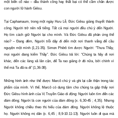
một biến cố nào – dầu thành công hay thất bại có thể cầm chân được
con người lữ hành Giêsu.
Tại Capharnaum, trong một ngày Hưu Lễ, Đức Giêsu giảng thuyết thành
công. Người trở nên nổi tiếng. Tất cả mọi người đều chú ý đến Người.
Họ tìm cách giữ Người lại cho mình. Và Đức Giêsu đã phản ứng thế
nào? – Đang đêm, Người trỗi dậy đi đến một nơi thanh vắng để cầu
nguyện một mình (1,21-35). Simon Phêrô tìm được Người: “Thưa Thầy,
mọi người đang kiếm Thầy”. Đức Giêsu trả lời: “Chúng ta hãy đi nơi
khác, đến các làng xã lân cận, để Ta rao giảng ở đó nữa, bởi chính vì
thế mà Ta đã ra đi” (1,36-38).
Những hình ảnh như thế được Marcô chú ý và ghi lại cẩn thận trong tác
phẩm của mình. Vì thế, Marcô có dụng tâm cho chúng ta gặp thấy nơi
Đức Giêsu hình ảnh của Vị Truyền Giáo di động: Người luôn tìm đến các
đám đông; Người là con người của đám đông (x. 6,30-45 ; 4,35). Nhưng
Người không chiều theo thị hiếu của đám đông. Người không lệ thuộc
họ. Người không mị dân (x. 6,45 ; 8,9-10.11-13). Người luôn đi qua mà