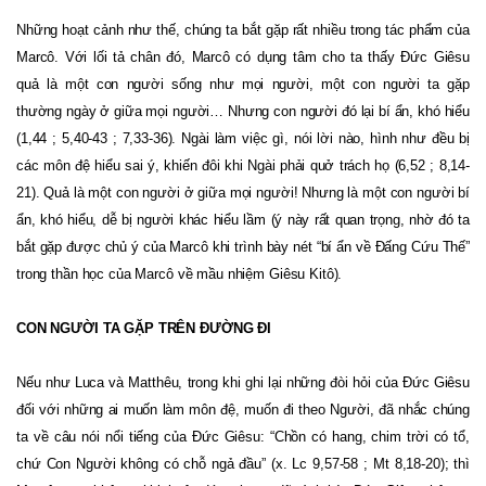
Những hoạt cảnh như thế, chúng ta bắt gặp rất nhiều trong tác phẩm của
Marcô. Với lối tả chân đó, Marcô có dụng tâm cho ta thấy Đức Giêsu
quả là một con người sống như mọi người, một con người ta gặp
thường ngày ở giữa mọi người… Nhưng con người đó lại bí ẩn, khó hiểu
(1,44 ; 5,40-43 ; 7,33-36). Ngài làm việc gì, nói lời nào, hình như đều bị
các môn đệ hiểu sai ý, khiến đôi khi Ngài phải quở trách họ (6,52 ; 8,14-
21). Quả là một con người ở giữa mọi người! Nhưng là một con người bí
ẩn, khó hiểu, dễ bị người khác hiểu lầm (ý này rất quan trọng, nhờ đó ta
bắt gặp được chủ ý của Marcô khi trình bày nét “bí ẩn về Đấng Cứu Thế”
trong thần học của Marcô về mầu nhiệm Giêsu Kitô).
CON NGƯỜI TA GẶP TRÊN ĐƯỜNG ĐI
Nếu như Luca và Matthêu, trong khi ghi lại những đòi hỏi của Đức Giêsu
đối với những ai muốn làm môn đệ, muốn đi theo Người, đã nhắc chúng
ta về câu nói nổi tiếng của Đức Giêsu: “Chồn có hang, chim trời có tổ,
chứ Con Người không có chỗ ngả đầu” (x. Lc 9,57-58 ; Mt 8,18-20); thì