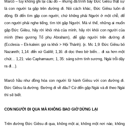
Marcô – tuy không ghi lại câu đó – nhưng đã trình bày Đức Giêsu thật sự
là con người ta gặp trên đường đi. Nói cách khác, Đức Giêsu luôn di
động. Đi đến tìm gặp con người, chứ không phải Người ở một chỗ, để
con người phải nghe tiếng, tìm tới gặp Người. Mà vì thế, những ai muốn
gặp Đức Giêsu, hãy rời khỏi nhà của mình, hãy rời khỏi con người của
mình (theo gương Tổ phụ Abraham), để gặp người trên đường đi
(Ecclesia – Ek-kalein: gọi ra khỏi > Hội Thánh). (x. Mc 1,9: Đức Giêsu bỏ
Nazareth
; 1,14: đến xứ Galilê; 1,16: đi dọc theo bờ biển… đi xa hơn một
chút… 1,21: vào Capharnaum; 1, 35: sáng sớm tinh sương, Ngài trỗi dậy
ra đi…).
Marcô hầu như đồng hóa con người lữ hành Giêsu với con đường đi.
Đức Giêsu là đường. Đường đi về đâu? Cứ đến gặp Ngài và đi theo Ngài
thì sẽ biết.
CON NGƯỜI ĐI QUA MÀ KHÔNG BAO GIỜ DỪNG LẠI
Trên đường Đức Giêsu đi qua, không một ai, không một nơi nào, không