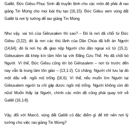
Galilê, Đức Giêsu Phục Sinh đã truyền lệnh cho các môn đệ phải đi rao
giảng Tin Mừng cho mọi loài thụ tạo (16,15). Đức Giêsu xem vùng đất
Galilê là nơi lý tưởng để rao giảng Tin Mừng.
Như vậy, vai trò của Giêrusalem thì sao? – Đó là nơi đã chối từ Đức
Giêsu (3,22); đó là nơi các thủ lãnh của Dân Chúa đã kết án Người
(14,64); đó là nơi họ đã giao nộp Người cho dân ngoại xử tử (15,1).
Giêrusalem đã khép kín tâm hồn lại với Đấng Cứu Thế. Họ đã chối bỏ
Người. Vì thế, Đức Giêsu cũng rời bỏ Giêrusalem – nơi từ trước đến
nay vẫn là trung tâm tôn giáo – (13,1-2). Có chăng, Người chỉ lưu lại đó
một dấu vết: ngôi mộ trống (16,6). Vì thế, nếu muốn tìm Người tại
Giêrusalem người ta chỉ gặp được ngôi mộ trống. Người không còn đó
nữa! Muốn thấy lại Người, chính các môn đệ cũng phải quay trở về
Galilê (16,1-8).
Vậy, đối với Marcô, vùng đất Galilê có đặc điểm gì để trở nên nơi lý
tưởng cho việc rao giảng Tin Mừng?