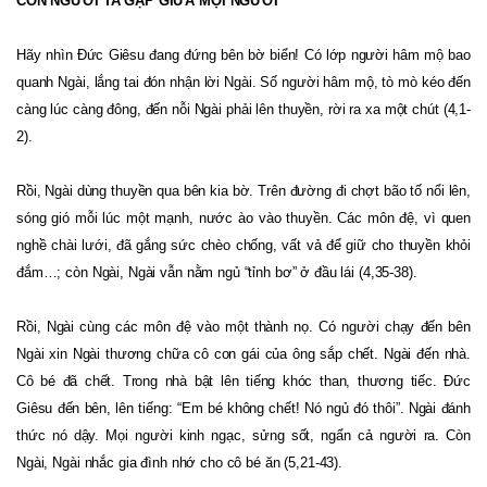
CON NGƯỜI TA GẶP GIỮA MỌI NGƯỜI
Hãy nhìn Đức Giêsu đang đứng bên bờ biển! Có lớp người hâm mộ bao
quanh Ngài, lắng tai đón nhận lời Ngài. Số người hâm mộ, tò mò kéo đến
càng lúc càng đông, đến nỗi Ngài phải lên thuyền, rời ra xa một chút (4,1-
2).
Rồi, Ngài dùng thuyền qua bên kia bờ. Trên đường đi chợt bão tố nổi lên,
sóng gió mỗi lúc một mạnh, nước ào vào thuyền. Các môn đệ, vì quen
nghề chài lưới, đã gắng sức chèo chống, vất vả để giữ cho thuyền khỏi
đắm…; còn Ngài, Ngài vẫn nằm ngủ “tỉnh bơ” ở đầu lái (4,35-38).
Rồi, Ngài cùng các môn đệ vào một thành nọ. Có người chạy đến bên
Ngài xin Ngài thương chữa cô con gái của ông sắp chết. Ngài đến nhà.
Cô bé đã chết. Trong nhà bật lên tiếng khóc than, thương tiếc. Đức
Giêsu đến bên, lên tiếng: “Em bé không chết! Nó ngủ đó thôi”. Ngài đánh
thức nó dậy. Mọi người kinh ngạc, sửng sốt, ngẩn cả người ra. Còn
Ngài, Ngài nhắc gia đình nhớ cho cô bé ăn (5,21-43).