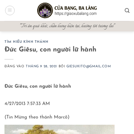
Bỏ
qua
nội
"Tri ân quá khứ, chấn hưng hiện tại, hướng tới tương lai"
dung
TÌM HIỂU KÍNH THÁNH
Đức Giêsu, con người lữ hành
ĐĂNG VÀO
THÁNG 9 28, 2021
BỞI
GIESUKITO@GMAIL.COM
Đức Giêsu, con người lữ hành
4/27/2013 7:57:33 AM
(Tin Mừng theo thánh Marcô)