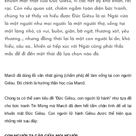
khuôn mặt thật của Đức Giêsu, vì các nét ấy khô khan, rời
rạc. Còn nếu quan sát, chiêm ngắm toàn diện bức tranh,
chúng ta sẽ thấy và hiểu được Đức Giêsu là ai: Ngài vừa
là một người như mọi người: là một người thợ, sống tại
một làng nhỏ, có vui, buồn, giận, bỡ ngỡ, thương xót, yêu
thương…; nhưng đồng thời lại là một con người bí ẩn, khó
hiểu, sâu xa… khiến ai tiếp xúc với Ngài cũng phải thắc
mắc để đi đến một thái độ lựa chọn nào đó.
Marcô đã dùng lối văn nhát gừng (chấm phá) để làm sống lại con người
Giêsu. Đó chính là hướng thần học của Marcô.
Chúng ta có thể xem tiêu đề “Đức Giêsu, con người lữ hành” như tựa đề
cho bức tranh Tin Mừng mà Marcô đã đem hết tấm chân tình để vẽ lại
khuôn mặt Đức Giêsu. Con người lữ hành Giêsu được thể hiện qua
những nét sau đây: