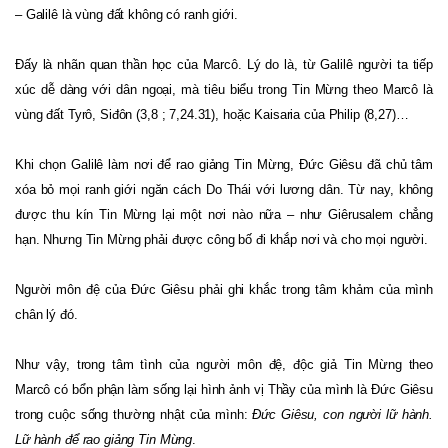
– Galilê là vùng đất không có ranh giới.
Đấy là nhãn quan thần học của Marcô. Lý do là, từ Galilê người ta tiếp
xúc dễ dàng với dân ngoại, mà tiêu biểu trong Tin Mừng theo Marcô là
vùng đất Tyrô, Siđôn (3,8 ; 7,24.31), hoặc Kaisaria của Philip (8,27)…
Khi chọn Galilê làm nơi để rao giảng Tin Mừng, Đức Giêsu đã chủ tâm
xóa bỏ mọi ranh giới ngăn cách Do Thái với lương dân. Từ nay, không
được thu kín Tin Mừng lại một nơi nào nữa – như Giêrusalem chẳng
hạn. Nhưng Tin Mừng phải được công bố đi khắp nơi và cho mọi người.
Người môn đệ của Đức Giêsu phải ghi khắc trong tâm khảm của mình
chân lý đó.
Như vậy, trong tâm tình của người môn đệ, độc giả Tin Mừng theo
Marcô có bổn phận làm sống lại hình ảnh vị Thầy của mình là Đức Giêsu
trong cuộc sống thường nhật của mình:
Đức Giêsu, con người lữ hành.
Lữ hành để rao giảng Tin Mừng
.