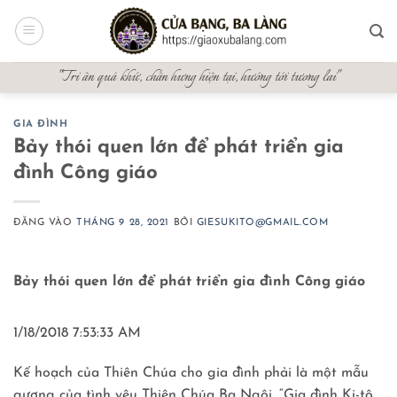
Bỏ
qua
nội
"Tri ân quá khứ, chấn hưng hiện tại, hướng tới tương lai"
dung
GIA ĐÌNH
Bảy thói quen lớn để phát triển gia
đình Công giáo
ĐĂNG VÀO
THÁNG 9 28, 2021
BỞI
GIESUKITO@GMAIL.COM
Bảy thói quen lớn để phát triển gia đình Công giáo
1/18/2018 7:53:33 AM
Kế hoạch của Thiên Chúa cho gia đình phải là một mẫu
gương của tình yêu Thiên Chúa Ba Ngôi. “Gia đình Ki-tô