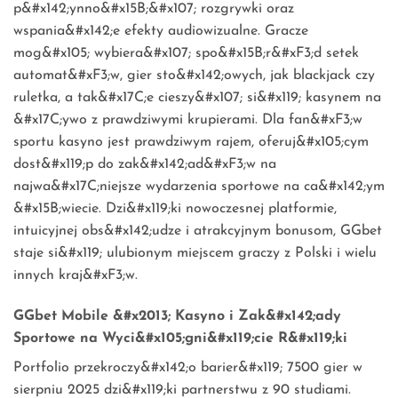
p&#x142;ynno&#x15B;&#x107; rozgrywki oraz
wspania&#x142;e efekty audiowizualne. Gracze
mog&#x105; wybiera&#x107; spo&#x15B;r&#xF3;d setek
automat&#xF3;w, gier sto&#x142;owych, jak blackjack czy
ruletka, a tak&#x17C;e cieszy&#x107; si&#x119; kasynem na
&#x17C;ywo z prawdziwymi krupierami. Dla fan&#xF3;w
sportu kasyno jest prawdziwym rajem, oferuj&#x105;cym
dost&#x119;p do zak&#x142;ad&#xF3;w na
najwa&#x17C;niejsze wydarzenia sportowe na ca&#x142;ym
&#x15B;wiecie. Dzi&#x119;ki nowoczesnej platformie,
intuicyjnej obs&#x142;udze i atrakcyjnym bonusom, GGbet
staje si&#x119; ulubionym miejscem graczy z Polski i wielu
innych kraj&#xF3;w.
GGbet Mobile &#x2013; Kasyno i Zak&#x142;ady
Sportowe na Wyci&#x105;gni&#x119;cie R&#x119;ki
Portfolio przekroczy&#x142;o barier&#x119; 7500 gier w
sierpniu 2025 dzi&#x119;ki partnerstwu z 90 studiami.