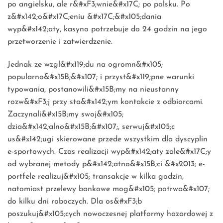
po angielsku, ale r&#xF3;wnie&#x17C; po polsku. Po
z&#x142;o&#x17C;eniu &#x17C;&#x105;dania
wyp&#x142;aty, kasyno potrzebuje do 24 godzin na jego
przetworzenie i zatwierdzenie.
Jednak ze wzgl&#x119;du na ogromn&#x105;
popularno&#x15B;&#x107; i przyst&#x119;pne warunki
typowania, postanowili&#x15B;my na nieustanny
rozw&#xF3;j przy sta&#x142;ym kontakcie z odbiorcami.
Zaczynali&#x15B;my swoj&#x105;
dzia&#x142;alno&#x15B;&#x107;, serwuj&#x105;c
us&#x142;ugi skierowane przede wszystkim dla dyscyplin
e-sportowych. Czas realizacji wyp&#x142;aty zale&#x17C;y
od wybranej metody p&#x142;atno&#x15B;ci &#x2013; e-
portfele realizuj&#x105; transakcje w kilka godzin,
natomiast przelewy bankowe mog&#x105; potrwa&#x107;
do kilku dni roboczych. Dla os&#xF3;b
poszukuj&#x105;cych nowoczesnej platformy hazardowej z