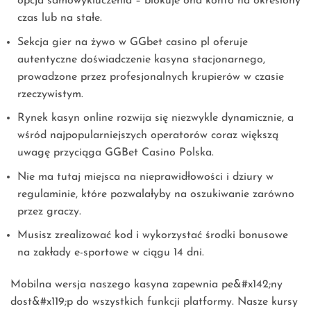
opcja samowykluczenia – blokuje ona konto na określony
czas lub na stałe.
Sekcja gier na żywo w GGbet casino pl oferuje
autentyczne doświadczenie kasyna stacjonarnego,
prowadzone przez profesjonalnych krupierów w czasie
rzeczywistym.
Rynek kasyn online rozwija się niezwykle dynamicznie, a
wśród najpopularniejszych operatorów coraz większą
uwagę przyciąga GGBet Casino Polska.
Nie ma tutaj miejsca na nieprawidłowości i dziury w
regulaminie, które pozwalałyby na oszukiwanie zarówno
przez graczy.
Musisz zrealizować kod i wykorzystać środki bonusowe
na zakłady e-sportowe w ciągu 14 dni.
Mobilna wersja naszego kasyna zapewnia pe&#x142;ny
dost&#x119;p do wszystkich funkcji platformy. Nasze kursy