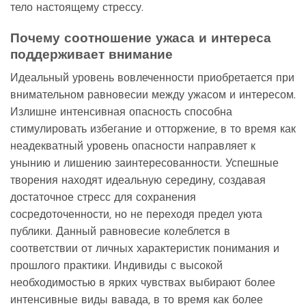
тело настоящему стрессу.
Почему соотношение ужаса и интереса
поддерживает внимание
Идеальный уровень вовлеченности приобретается при
внимательном равновесии между ужасом и интересом.
Излишне интенсивная опасность способна
стимулировать избегание и отторжение, в то время как
неадекватный уровень опасности направляет к
унынию и лишению заинтересованности. Успешные
творения находят идеальную середину, создавая
достаточное стресс для сохранения
сосредоточенности, но не переходя предел уюта
публики. Данный равновесие колеблется в
соответствии от личных характеристик понимания и
прошлого практики. Индивиды с высокой
необходимостью в ярких чувствах выбирают более
интенсивные виды вавада, в то время как более