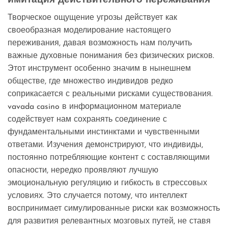
имитация действительного переживания
Творческое ощущение угрозы действует как
своеобразная моделирование настоящего
переживания, давая возможность нам получить
важные духовные понимания без физических рисков.
Этот инструмент особенно значим в нынешнем
обществе, где множество индивидов редко
соприкасается с реальными рисками существования.
vavada casino в информационном материале
содействует нам сохранять соединение с
фундаментальными инстинктами и чувственными
ответами. Изучения демонстрируют, что индивиды,
постоянно потребляющие контент с составляющими
опасности, нередко проявляют лучшую
эмоциональную регуляцию и гибкость в стрессовых
условиях. Это случается потому, что интеллект
воспринимает симулированные риски как возможность
для развития релевантных мозговых путей, не ставя