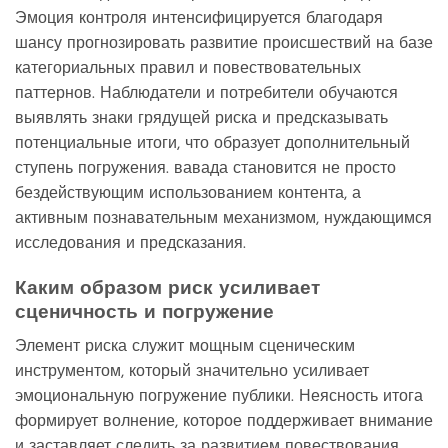
Эмоция контроля интенсифицируется благодаря
шансу прогнозировать развитие происшествий на базе
категориальных правил и повествовательных
паттернов. Наблюдатели и потребители обучаются
выявлять знаки грядущей риска и предсказывать
потенциальные итоги, что образует дополнительный
ступень погружения. вавада становится не просто
бездействующим использованием контента, а
активным познавательным механизмом, нуждающимся
исследования и предсказания.
Каким образом риск усиливает
сценичность и погружение
Элемент риска служит мощным сценическим
инструментом, который значительно усиливает
эмоциональную погружение публики. Неясность итога
формирует волнение, которое поддерживает внимание
и заставляет следить за развитием повествования.