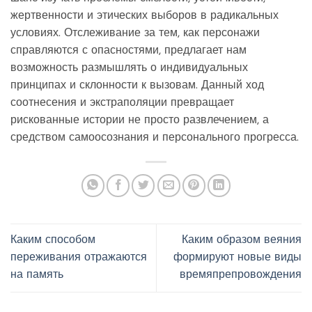
жертвенности и этических выборов в радикальных
условиях. Отслеживание за тем, как персонажи
справляются с опасностями, предлагает нам
возможность размышлять о индивидуальных
принципах и склонности к вызовам. Данный ход
соотнесения и экстраполяции превращает
рискованные истории не просто развлечением, а
средством самоосознания и персонального прогресса.
Каким способом
Каким образом веяния
переживания отражаются
формируют новые виды
на память
времяпрепровождения