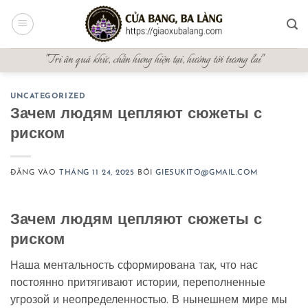
Bỏ
qua
nội
"Tri ân quá khứ, chấn hưng hiện tại, hướng tới tương lai"
dung
UNCATEGORIZED
Зачем людям цепляют сюжеты с
риском
ĐĂNG VÀO
THÁNG 11 24, 2025
BỞI
GIESUKITO@GMAIL.COM
Зачем людям цепляют сюжеты с
риском
Наша ментальность сформирована так, что нас
постоянно притягивают истории, переполненные
угрозой и неопределенностью. В нынешнем мире мы