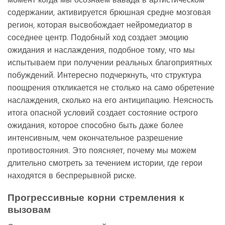
момент когда мы осознаем вавада в артистическом
содержании, активируется брюшная средне мозговая
регион, которая высвобождает нейромедиатор в
соседнее центр. Подобный ход создает эмоцию
ожидания и наслаждения, подобное тому, что мы
испытываем при получении реальных благоприятных
побуждений. Интересно подчеркнуть, что структура
поощрения откликается не столько на само обретение
наслаждения, сколько на его антиципацию. Неясность
итога опасной условий создает состояние острого
ожидания, которое способно быть даже более
интенсивным, чем окончательное разрешение
противостояния. Это поясняет, почему мы можем
длительно смотреть за течением истории, где герои
находятся в беспрерывной риске.
Прогрессивные корни стремления к
вызовам