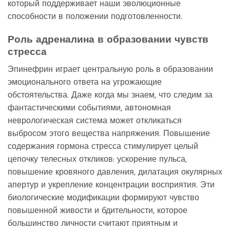
который поддерживает наши эволюционные
способности в положении подготовленности.
Роль адреналина в образовании чувств
стресса
Эпинефрин играет центральную роль в образовании
эмоционального ответа на угрожающие
обстоятельства. Даже когда мы знаем, что следим за
фантастическими событиями, автономная
неврологическая система может откликаться
выбросом этого вещества напряжения. Повышение
содержания гормона стресса стимулирует целый
цепочку телесных откликов: ускорение пульса,
повышение кровяного давления, дилатация окулярных
апертур и укрепление концентрации восприятия. Эти
биологические модификации формируют чувство
повышенной живости и бдительности, которое
большинство личности считают приятным и