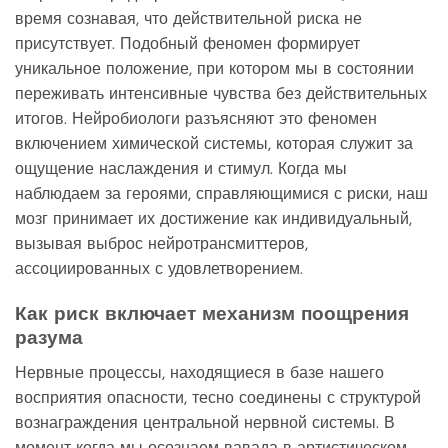
время сознавая, что действительной риска не
присутствует. Подобный феномен формирует
уникальное положение, при котором мы в состоянии
переживать интенсивные чувства без действительных
итогов. Нейробиологи разъясняют это феномен
включением химической системы, которая служит за
ощущение наслаждения и стимул. Когда мы
наблюдаем за героями, справляющимися с риски, наш
мозг принимает их достижение как индивидуальный,
вызывая выброс нейротрансмиттеров,
ассоциированных с удовлетворением.
Как риск включает механизм поощрения
разума
Нервные процессы, находящиеся в базе нашего
восприятия опасности, тесно соединены с структурой
вознаграждения центральной нервной системы. В