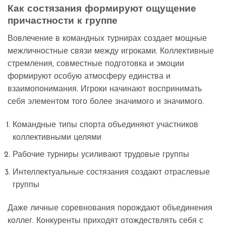
Как состязания формируют ощущение
причастности к группе
Вовлечение в командных турнирах создает мощные
межличностные связи между игроками. Коллективные
стремления, совместные подготовка и эмоции
формируют особую атмосферу единства и
взаимопонимания. Игроки начинают воспринимать
себя элементом того более значимого и значимого.
Командные типы спорта объединяют участников
коллективными целями
Рабочие турниры усиливают трудовые группы
Интеллектуальные состязания создают отраслевые
группы
Даже личные соревнования порождают объединения
коллег. Конкуренты приходят отождествлять себя с