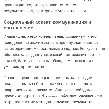
превращает ход конкуренции не только
результативным, но и крайне увлекательным.
Социальный аспект: коммуникация и
соотнесение
Индивид является коллективным созданием, и его
поведение во значительной мере обусловливается
взаимодействием с остальными людьми. Конкурентная
обстановка создает уникальный вид межличностных
связей, базирующихся на обоюдном признании к
умениям противников.
Процесс группового сравнения помогает людям
анализировать собственные успехи и выявлять
направления для развития. Анализ за победами
прочих конкурентов 7k casino побуждает улучшение и
открытие свежих методов получения результатов.