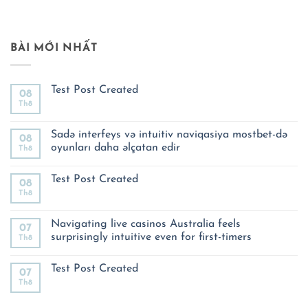
BÀI MỚI NHẤT
Test Post Created
08
Th8
Không
có
bình
luận
Sadə interfeys və intuitiv naviqasiya mostbet-də
08
ở
oyunları daha əlçatan edir
Th8
Test
Post
Không
Created
có
Test Post Created
bình
08
luận
Th8
Không
ở
có
Sadə
bình
interfeys
luận
Navigating live casinos Australia feels
və
07
ở
intuitiv
surprisingly intuitive even for first-timers
Th8
Test
naviqasiya
Post
mostbet-
Không
Created
də
có
Test Post Created
oyunları
bình
07
daha
luận
Th8
Không
əlçatan
ở
có
edir
Navigating
bình
live