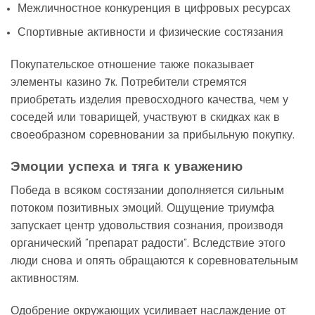
Межличностное конкуренция в цифровых ресурсах
Спортивные активности и физические состязания
Покупательское отношение также показывает
элементы казино 7к. Потребители стремятся
приобретать изделия превосходного качества, чем у
соседей или товарищей, участвуют в скидках как в
своеобразном соревновании за прибыльную покупку.
Эмоции успеха и тяга к уважению
Победа в всяком состязании дополняется сильным
потоком позитивных эмоций. Ощущение триумфа
запускает центр удовольствия сознания, производя
органический “препарат радости”. Вследствие этого
люди снова и опять обращаются к соревновательным
активностям.
Одобрение окружающих усиливает наслаждение от