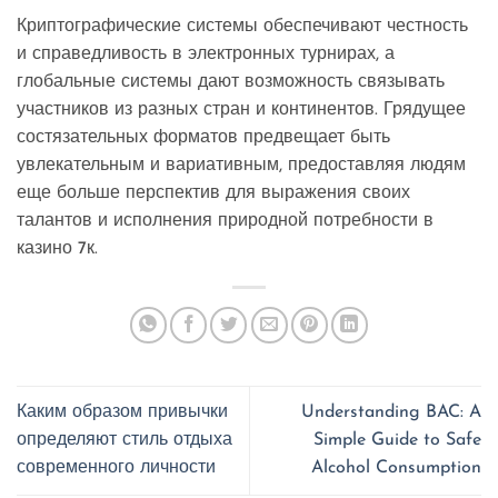
Криптографические системы обеспечивают честность
и справедливость в электронных турнирах, а
глобальные системы дают возможность связывать
участников из разных стран и континентов. Грядущее
состязательных форматов предвещает быть
увлекательным и вариативным, предоставляя людям
еще больше перспектив для выражения своих
талантов и исполнения природной потребности в
казино 7к.
Каким образом привычки
Understanding BAC: A
определяют стиль отдыха
Simple Guide to Safe
современного личности
Alcohol Consumption