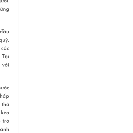
ười.
hững
 đầu
quỷ,
 các
 Tội
 với
hước
chấp
 thờ
 kéo
 trở
hánh