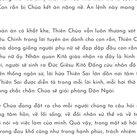
 Con rắn bị Chúa kết án nặng nề. Án lệnh này mang 
 bản án có khắt khe, Thiên Chúa vẫn luôn thương xót
êu. Chính trong lời tuyên án dành cho con rắn, Thiên 
i mà dòng giống người phụ nữ sẽ đạp dập đầu con rắn
phụ nữ ấy. Nhãn quan Kitô giáo nhận ra đây là hình
, người sẽ sinh ra Đức Giêsu Kitô Đấng cứu nhân độ 
ền thống ngôn sứ, lời hứa Thiên Sai lớn dần nơi tâm 
ên Sai được diễn tả trong mỗi lời kinh, mỗi hơi thở
ọng chắc chắn: Chúa sẽ giải phóng Dân Ngài.
 Chúa đang đặt ra cho mỗi người chúng ta câu hỏi 
ng tâm hồn, về lối sống, về đối nhân xử thế và về t
i nói và việc làm của mình. Quả vậy, trong một xã hộ
 trong đau khổ cũng như trong hạnh phúc, trách nhiệm