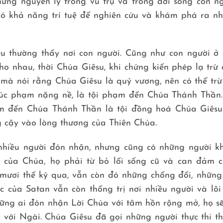
ững nguyên lý trong vũ trụ và trong đời sống con ng
có khả năng trí tuệ để nghiên cứu và khám phá ra n
iều thường thấy nơi con người. Cũng như con người ở
cho nhau, thời Chúa Giêsu, khi chứng kiến phép lạ trừ 
mà nói rằng Chúa Giêsu là quỷ vương, nên có thể trừ
xúc phạm nặng nề, là tội phạm đến Chúa Thánh Thần.
ạm đến Chúa Thánh Thần là tội đồng hoá Chúa Giêsu
g cậy vào lòng thương của Thiên Chúa.
hiều người đón nhận, nhưng cũng có những người k
n của Chúa, họ phải từ bỏ lối sống cũ và can đảm 
i mươi thế kỷ qua, vẫn còn đó những chống đối, những
 của Satan vẫn còn thống trị nơi nhiều người và lôi
những ai đón nhận Lời Chúa với tâm hồn rộng mở, họ sẽ
a với Ngài. Chúa Giêsu đã gọi những người thực thi t