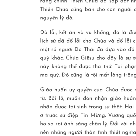
rằng chính Thiên Chúa đã sắp đặt nh
Thiên Chúa cũng ban cho con người 
nguyên lý đó.
Đổ lỗi, kết án và vu khống, đó là đ
lịch sử đã đổ lỗi cho Chúa và đổ lỗi 
một số người Do Thái đã dựa vào đó 
quỷ khác. Chúa Giêsu cho đây là sự 
này không thể được tha thứ. Tội ph
ma quỷ. Đó cũng là tội mất lòng trôn
Giáo huấn uy quyền của Chúa được n
từ. Bởi lẽ, muốn đón nhận giáo huấ
nhận được tái sinh trong sự thật. Ha
ơ trước sứ điệp Tin Mừng. Vương quốc
họ xa rời ánh sáng chân lý. Đối với 
nên những người thân tình thiết nghĩ