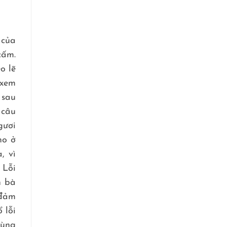
 của
cấm.
o lẽ
 xem
 sau
 câu
gươi
ho ở
, vì
 Lỗi
n bà
 đảm
 lỗi
cùng