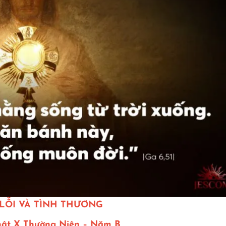
 LỖI VÀ TÌNH THƯƠNG
ật X Thường Niên – Năm B