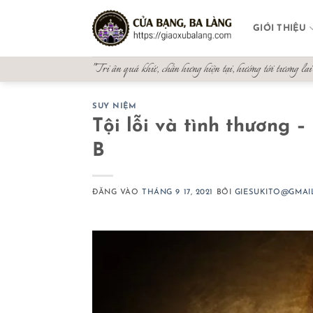
Bỏ
qua
GIỚI THIỆU
nội
dung
"Tri ân quá khứ, chấn hưng hiện tại, hướng tới tương lai
SUY NIỆM
Tội lỗi và tình thương
B
ĐĂNG VÀO
THÁNG 9 17, 2021
BỞI
GIESUKITO@GMAI