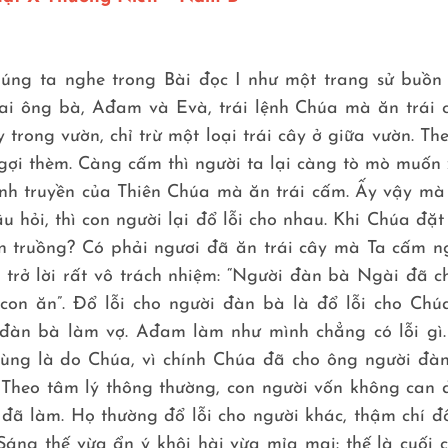
húng ta nghe trong Bài đọc I như một trang sử buồn
hai ông bà, Ađam và Evà, trái lệnh Chúa mà ăn trái 
trong vườn, chỉ trừ một loại trái cây ở giữa vườn. The
n gợi thèm. Càng cấm thì người ta lại càng tò mò muốn
ệnh truyền của Thiên Chúa mà ăn trái cấm. Ấy vậy mà
 hỏi, thì con người lại đổ lỗi cho nhau. Khi Chúa đặt
rần truồng? Có phải ngươi đã ăn trái cây mà Ta cấm n
rở lời rất vô trách nhiệm: “Người đàn bà Ngài đã c
 con ăn”. Đổ lỗi cho người đàn bà là đổ lỗi cho Chúa
àn bà làm vợ. Ađam làm như mình chẳng có lỗi gì.
cùng là do Chúa, vì chính Chúa đã cho ông người đà
. Theo tâm lý thông thường, con người vốn không can
đã làm. Họ thường đổ lỗi cho người khác, thậm chí đổ
 Sáng thế vừa ẩn ý khôi hài vừa mỉa mai: thế là cuối 