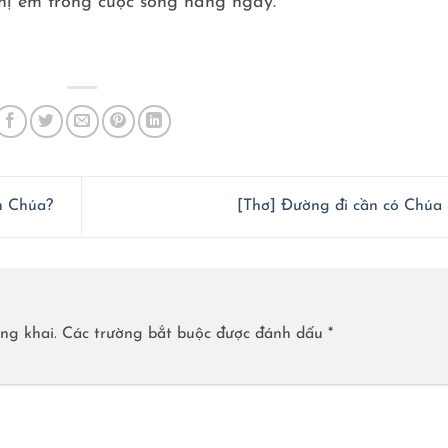
chị em trong cuộc sống hằng ngày.
h Chúa?
[Thơ] Đường đi cần có Chúa
ng khai.
Các trường bắt buộc được đánh dấu
*