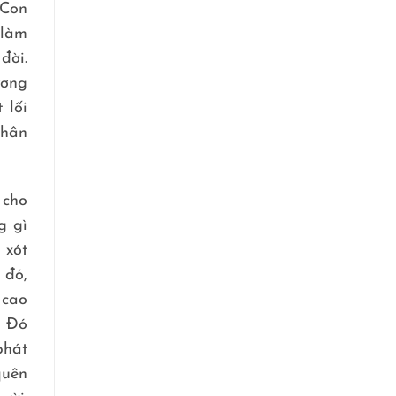
 Con
 làm
đời.
ương
 lối
thân
 cho
g gì
 xót
 đó,
 cao
. Đó
phát
quên