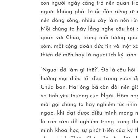
con người ngày càng trở nên quan tr
người không phải là ốc đảo riêng rẽ 
nên dòng sông, nhiều cây làm nên rừ
Mỗi chúng ta hãy lắng nghe câu hỏi c
quan với Chúa, trong mối tương quan
xóm, một cộng đoàn đức tin và một xã
thiện dễ mến hay là người ích kỷ lạnh
“Ngươi đã làm gì thế?”. Đó là câu hỏi
hưởng mọi điều tốt đẹp trong vườn 
Chúa ban. Hai ông bà còn đòi nên gi
và tình yêu thương của Ngài. Hôm nay
mời gọi chúng ta hãy nghiêm túc nhìn
ngạo, khi đạt được điều mình mong 
là cơn cám dỗ nghiêm trọng trong t
minh khoa học, sự phát triển của kỹ 