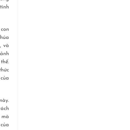
tính
 con
Chúa
, và
 ảnh
thế.
thức
 của
này.
rách
i mà
 của