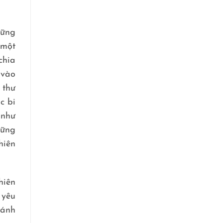
hững
 một
chia
 vào
 thư
c bi
 như
hững
hiên
hiên
 yêu
hánh