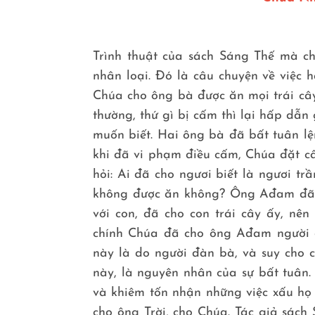
Trình thuật của sách Sáng Thế mà c
nhân loại. Đó là câu chuyện về việc 
Chúa cho ông bà được ăn mọi trái cây 
thường, thứ gì bị cấm thì lại hấp dẫ
muốn biết. Hai ông bà đã bất tuân l
khi đã vi phạm điều cấm, Chúa đặt câu
hỏi: Ai đã cho ngươi biết là ngươi t
không được ăn không? Ông Ađam đã t
với con, đã cho con trái cây ấy, nên
chính Chúa đã cho ông Ađam người đ
này là do người đàn bà, và suy cho 
này, là nguyên nhân của sự bất tuân
và khiêm tốn nhận những việc xấu họ 
cho ông Trời, cho Chúa. Tác giả sách