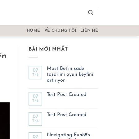
HOME
VỀ CHÚNG TÔI
LIÊN HỆ
BÀI MỚI NHẤT
ên
Most Bet’in sade
07
tasarımı oyun keyfini
Th8
artırıyor
Không
có
Test Post Created
bình
07
luận
Th8
Không
ở
có
Most
bình
Bet’in
luận
Test Post Created
sade
07
ở
tasarımı
Th8
Test
Không
oyun
Post
có
keyfini
Created
bình
artırıyor
luận
Navigating Fun88’s
07
ở