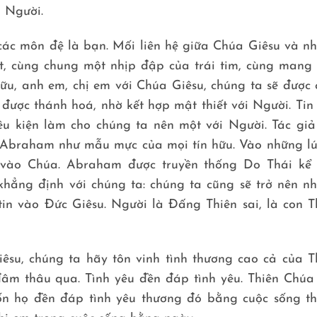
a Người.
 các môn đệ là bạn. Mối liên hệ giữa Chúa Giêsu và n
ết, cùng chung một nhịp đập của trái tim, cùng mang
hữu, anh em, chị em với Chúa Giêsu, chúng ta sẽ được 
 được thánh hoá, nhờ kết hợp mật thiết với Người. Tin
ều kiện làm cho chúng ta nên một với Người. Tác giả
Abraham như mẫu mực của mọi tín hữu. Vào những lú
n vào Chúa. Abraham được truyền thống Do Thái kể
ả khẳng định với chúng ta: chúng ta cũng sẽ trở nên n
in vào Đức Giêsu. Người là Đấng Thiên sai, là con T
su, chúng ta hãy tôn vinh tình thương cao cả của T
đâm thâu qua. Tình yêu đền đáp tình yêu. Thiên Chúa
n họ đền đáp tình yêu thương đó bằng cuộc sống t