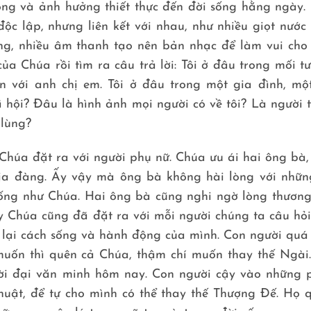
ọng và ảnh hưởng thiết thực đến đời sống hằng ngày.
độc lập, nhưng liên kết với nhau, như nhiều giọt nước
ng, nhiều âm thanh tạo nên bản nhạc để làm vui cho 
ủa Chúa rồi tìm ra câu trả lời: Tôi ở đâu trong mối t
 với anh chị em. Tôi ở đâu trong một gia đình, một
 hội? Đâu là hình ảnh mọi người có về tôi? Là người 
 lùng?
 Chúa đặt ra với người phụ nữ. Chúa ưu ái hai ông bà,
địa đàng. Ấy vậy mà ông bà không hài lòng với nhữn
ống như Chúa. Hai ông bà cũng nghi ngờ lòng thương
 Chúa cũng đã đặt ra với mỗi người chúng ta câu hỏi
 lại cách sống và hành động của mình. Con người quá
muốn thì quên cả Chúa, thậm chí muốn thay thế Ngài
hời đại văn minh hôm nay. Con người cậy vào những 
thuật, để tự cho mình có thể thay thế Thượng Đế. Họ 