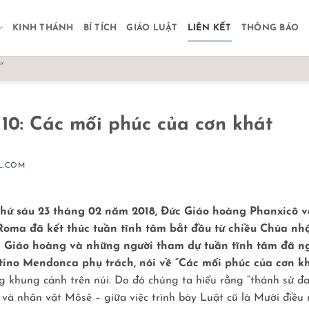
KINH THÁNH
BÍ TÍCH
GIÁO LUẬT
LIÊN KẾT
THÔNG BÁO
"
i 10: Các mối phúc của cơn khát
L.COM
thứ sáu 23 tháng 02 năm 2018, Ðức Giáo hoàng Phanxicô v
 Roma đã kết thúc tuần tĩnh tâm bắt đầu từ chiều Chúa nhậ
c Giáo hoàng và những người tham dự tuần tĩnh tâm đã n
ntino Mendonca phụ trách, nói về “Các mối phúc của cơn kh
 khung cảnh trên núi. Do đó chúng ta hiểu rằng “thánh sử đ
và nhân vật Môsê – giữa việc trình bày Luật cũ là Mười điều 