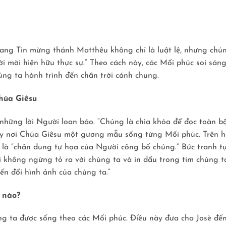
ang Tin mừng thánh Matthêu không chỉ là luật lệ, nhưng chú
ời mời hiện hữu thực sự.” Theo cách này, các Mối phúc soi sán
úng ta hành trình đến chân trời cánh chung.
húa Giêsu
những lời Người loan báo. “Chúng là chìa khóa để đọc toàn b
ấy nơi Chúa Giêsu một gương mẫu sống từng Mối phúc. Trên h
c là “chân dung tự họa của Người công bố chúng.” Bức tranh t
 không ngừng tỏ ra với chúng ta và in dấu trong tim chúng ta
ến đổi hình ảnh của chúng ta.”
 nào?
g ta được sống theo các Mối phúc. Ðiều này đưa cha Josè đế