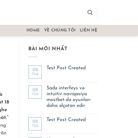
HOME
VỀ CHÚNG TÔI
LIÊN HỆ
BÀI MỚI NHẤT
Test Post Created
08
Th8
Không
có
bình
luận
Sadə interfeys və
08
ở
intuitiv naviqasiya
à
Th8
Test
Post
mostbet-də oyunları
t 18
Created
daha əlçatan edir
ghe
Không
có
át.”
Test Post Created
bình
08
luận
ang
Th8
Không
ở
có
Sadə
răn
bình
interfeys