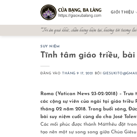
Bỏ
qua
GIỚI THIỆU
nội
dung
"Tri ân quá khứ, chấn hưng hiện tại, hướng tới tương lai
SUY NIỆM
Tĩnh tâm giáo triều, bà
ĐĂNG VÀO
THÁNG 9 17, 2021
BỞI
GIESUKITO@GMAI
Roma (Vatican News 23-02-2018) – Trưa 
các cộng sự viên của ngài tại giáo triều
tháng 02 năm 2018. Trong buổi sáng, Ðứ
bài suy niệm cuối cùng do cha José Tole
Các mối phúc được thánh Mátthêu đặt trong
tạo nên một sự song song giữa Chúa Giêsu 