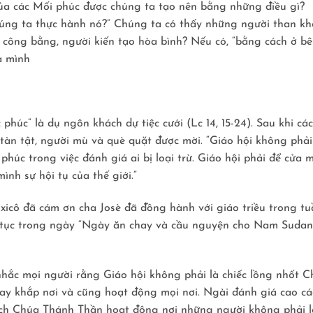
của các Mối phúc được chúng ta tạo nên bằng những điều gì?
úng ta thực hành nó?” Chúng ta có thấy những người than kh
 công bằng, người kiến tạo hòa bình? Nếu có, “bằng cách ở b
a mình
húc” là dụ ngôn khách dự tiệc cưới (Lc 14, 15-24). Sau khi các
 tàn tật, người mù và què quặt được mời. “Giáo hội không phải
húc trong việc đánh giá ai bị loại trừ. Giáo hội phải để cửa 
nh sự hội tụ của thế giới.”
xicô đã cám ơn cha Josè đã đồng hành với giáo triều trong tu
ếp tục trong ngày “Ngày ăn chay và cầu nguyện cho Nam Sudan
hắc mọi người rằng Giáo hội không phải là chiếc lồng nhốt C
y khắp nơi và cũng hoạt động mọi nơi. Ngài đánh giá cao cá
cách Chúa Thánh Thần hoạt động nơi những người không phải l