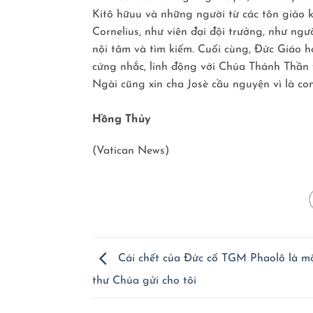
Kitô hữuu và những người từ các tôn giáo 
Cornelius, như viên đại đội trưởng, như ng
nội tâm và tìm kiếm. Cuối cùng, Ðức Giáo 
cứng nhắc, linh động với Chúa Thánh Thần v
Ngài cũng xin cha Josè cầu nguyện vì là con
Hồng Thủy
(Vatican News)
Cái chết của Đức cố TGM Phaolô là m
thư Chúa gửi cho tôi