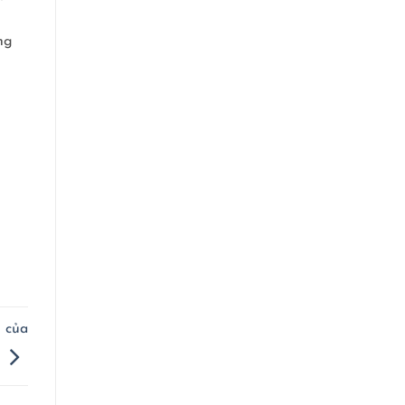
ng
g của