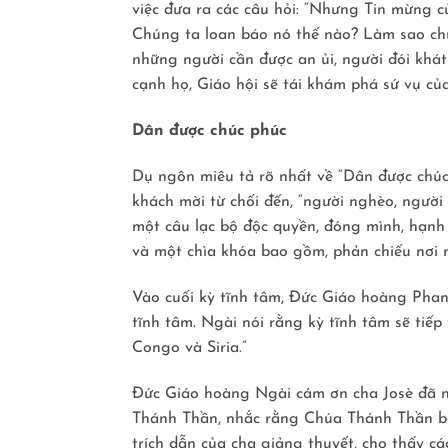
việc đưa ra các câu hỏi: “Nhưng Tin mừng 
Chúng ta loan báo nó thế nào? Làm sao ch
những người cần được an ủi, người đói khát
cạnh họ, Giáo hội sẽ tái khám phá sứ vụ củ
Dân được chúc phúc
Dụ ngôn miêu tả rõ nhất về “Dân được chúc p
khách mời từ chối đến, “người nghèo, người
một câu lạc bộ độc quyền, đóng mình, hạnh p
và một chìa khóa bao gồm, phản chiếu nơi mì
Vào cuối kỳ tĩnh tâm, Ðức Giáo hoàng Phan
tĩnh tâm. Ngài nói rằng kỳ tĩnh tâm sẽ ti
Congo và Siria.”
Ðức Giáo hoàng Ngài cám ơn cha Josè đã n
Thánh Thần, nhắc rằng Chúa Thánh Thần ba
trích dẫn của cha giảng thuyết, cho thấy 