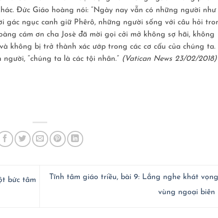
khác. Ðức Giáo hoàng nói: “Ngày nay vẫn có những người như
ười gác ngục canh giữ Phêrô, những người sống với câu hỏi tro
hoàng cám ơn cha Josè đã mời gọi cởi mở không sợ hãi, không
à không bị trở thành xác ướp trong các cơ cấu của chúng ta.
 người, “chúng ta là các tội nhân.”
(Vatican News 23/02/2018)
Tĩnh tâm giáo triều, bài 9: Lắng nghe khát vọn
ột bức tâm
vùng ngoại biên