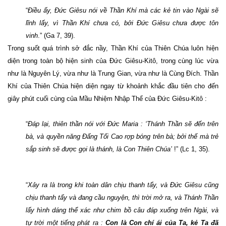
“
Điều ấy, Đức Giêsu nói về Thần Khí mà các kẻ tin vào Ngài sẽ
lĩnh lấy, vì Thần Khí chưa có, bởi Đức Giêsu chưa được tôn
vinh
.” (Ga 7, 39).
Trong suốt quá trình sở đắc nầy, Thần Khí của Thiên Chúa luôn hiện
diện trong toàn bộ hiện sinh của Đức Giêsu-Kitô, trong cùng lúc vừa
như là Nguyên Lý, vừa như là Trung Gian, vừa như là Cùng Đích. Thần
Khí của Thiên Chúa hiện diện ngay từ khoảnh khắc đầu tiên cho đến
giây phút cuối cùng của Mầu Nhiệm Nhập Thể của Đức Giêsu-Kitô :
“
Đáp lại, thiên thần nói với Đức Maria : ‘Thánh Thần sẽ đến trên
bà, và quyền năng Đấng Tối Cao rợp bóng trên bà; bởi thế mà trẻ
sắp sinh sẽ được gọi là thánh, là Con Thiên Chúa’
!” (Lc 1, 35).
“
Xảy ra là trong khi toàn dân chịu thanh tẩy, và Đức Giêsu cũng
chịu thanh tẩy và đang cầu nguyện, thì trời mở ra, và Thánh Thần
lấy hình dáng thể xác như chim bồ câu đáp xuống trên Ngài, và
tự trời một tiếng phát ra :
Con là Con chí ái của Ta, kẻ Ta đã