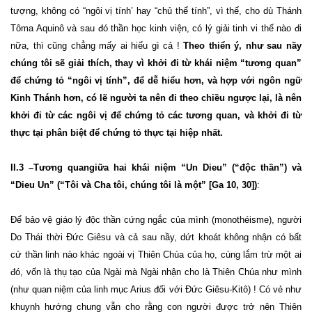
tượng, không có “ngôi vị tính’ hay “chủ thể tính”, vì thế, cho dù Thánh
Tôma Aquinô và sau đó thần học kinh viện, có lý giải tinh vi thế nào đi
nữa, thì cũng chẳng mấy ai hiểu gì cả !
Theo thiển ý, như sau nầy
chúng tôi sẽ giải thích, thay vì khởi đi từ khái niệm “tương quan”
để chứng tỏ “ngôi vị tính”, để dễ hiểu hơn, và hợp với ngôn ngữ
Kinh Thánh hơn, có lẽ người ta nên đi theo chiều ngược lại, là nên
khởi đi từ các ngôi vị để chứng tỏ các tương quan, và khởi đi từ
thực tại phân biệt để chứng tỏ thực tại hiệp nhất.
II.3 –Tương quangiữa hai khái niệm “Un Dieu” (“độc thần”) và
“Dieu Un” (“Tôi và Cha tôi, chúng tôi là một” [Ga 10, 30])
:
Để bảo vệ giáo lý độc thần cứng ngắc của mình (monothéisme), người
Do Thái thời Đức Giêsu và cả sau nầy, dứt khoát không nhận có bất
cứ thần linh nào khác ngoài vị Thiên Chúa của họ, cùng lắm trừ một ai
đó, vốn là thụ tạo của Ngài mà Ngài nhận cho là Thiên Chúa như mình
(như quan niệm của linh mục Arius đối với Đức Giêsu-Kitô) ! Có vẻ như
khuynh hướng chung vẫn cho rằng con người được trở nên Thiên