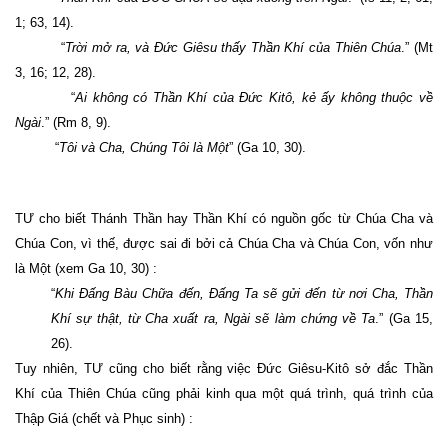
1; 63, 14).
“
Trời mở ra, và Đức Giêsu thấy Thần Khí của Thiên Chúa
.” (Mt
3, 16; 12, 28).
“
Ai không có Thần Khí của Đức Kitô, kẻ ấy không thuộc về
Ngài
.” (Rm 8, 9).
“
Tôi và Cha, Chúng Tôi là Một
” (Ga 10, 30).
TƯ cho biết Thánh Thần hay Thần Khí có nguồn gốc từ Chúa Cha và
Chúa Con, vì thế, được sai đi bởi cả Chúa Cha và Chúa Con, vốn như
là Một (xem Ga 10, 30) :
“
Khi Đấng Bàu Chữa đến, Đấng Ta sẽ gửi đến từ nơi Cha, Thần
Khí sự thật, từ Cha xuất ra, Ngài sẽ làm chứng về Ta
.” (Ga 15,
26).
Tuy nhiên, TƯ cũng cho biết rằng việc Đức Giêsu-Kitô sở đắc Thần
Khí của Thiên Chúa cũng phải kinh qua một quá trình, quá trình của
Thập Giá (chết và Phục sinh) :