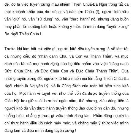
đẽ, đó là việc tuyên xưng mầu nhiệm Thiên Chúa-Ba Ngôi trong tất cả
mọi khoảnh khắc của đời sống, và cám ơn Chúa (!), người kitô-hữu
vẫn “giữ” nó, vẫn “sử dụng” nó, vẫn “thực hành” nó, nhưng đáng buồn
thay phần lớn không biết hoặc không ý thức là mình đang “tuyên xưng”
Ba Ngôi Thiên Chúa !
Trước khi làm bất cứ việc gì, người kitô đều tuyên xưng là sẽ làm tất
cả những điều đó “nhân danh Cha, và Con và Thánh Thần”, và mục
đích của tất cả mọi hành động của họ đều nhắm vào việc “sáng danh
Đức Chúa Cha, và Đức Chúa Con và Đức Chúa Thánh Thần’. Qua
những tuyên xưng đó, người kitô-hữu muốn nói lên rằng Thiên Chúa-Ba
Ngôi chính là Nguyên Lý, và là Cùng Đích của toàn bộ hiện sinh kitô
của họ. Một hành vi tuyệt vời như thế vốn đã được truyền thống của
Giáo Hội lưu giữ suốt hơn hai ngàn năm, thế nhưng, điều đáng tiếc là
người kitô dù vẫn thực hành truyền thống đạo đức bình dân đó, nhưng
chẳng hiểu, chẳng ý thức gì việc mình đang làm. Phần đông người ta
chỉ thực hành điều đó cách máy móc, và chẳng mấy ý thức việc mình
đang làm và điều mình đang tuyên xưng !