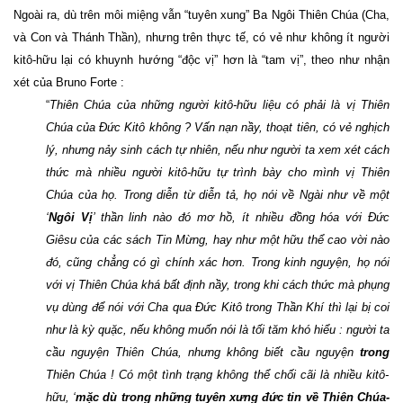
Ngoài ra, dù trên môi miệng vẫn “tuyên xung” Ba Ngôi Thiên Chúa (Cha,
và Con và Thánh Thần), nhưng trên thực tế, có vẻ như không ít người
kitô-hữu lại có khuynh hướng “độc vị” hơn là “tam vị”, theo như nhận
xét của Bruno Forte :
“
Thiên Chúa của những người kitô-hữu liệu có phải là vị Thiên
Chúa của Đức Kitô không ? Vấn nạn nầy, thoạt tiên, có vẻ nghịch
lý, nhưng nảy sinh cách tự nhiên, nếu như người ta xem xét cách
thức mà nhiều người kitô-hữu tự trình bày cho mình vị Thiên
Chúa của họ. Trong diễn từ diễn tả, họ nói về Ngài như về một
‘
Ngôi Vị
’ thần linh nào đó mơ hồ, ít nhiều đồng hóa với Đức
Giêsu của các sách Tin Mừng, hay như một hữu thể cao vời nào
đó, cũng chẳng có gì chính xác hơn. Trong kinh nguyện, họ nói
với vị Thiên Chúa khá bất định nầy, trong khi cách thức mà phụng
vụ dùng để nói với Cha qua Đức Kitô trong Thần Khí thì lại bị coi
như là kỳ quặc, nếu không muốn nói là tối tăm khó hiểu : người ta
cầu nguyện Thiên Chúa, nhưng không biết cầu nguyện
trong
Thiên Chúa ! Có một tình trạng không thể chối cãi là nhiều kitô-
hữu, ‘
mặc dù trong những tuyên xưng đức tin về Thiên Chúa-