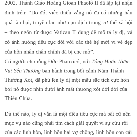
2002, Thánh Giáo Hoàng Gioan Phaolô II đã lặp lại nhận
định trên: “Do đó, việc thiếu vắng nó đã có những hậu
quả tàn hại, truyền lan như nạn dịch trong cơ thể xã hội
– theo ngôn từ được Vatican II dùng để mô tả ly dị, và
có ảnh hưởng tiêu cực đối với các thế hệ mới vì vẻ đẹp
của hôn nhân chân chính đã bị che mờ”.
Có người cho rằng Đức Phanxicô, với
Tông Huấn Niềm
Vui Yêu Thương
ban hành trong bối cảnh Năm Thánh
Thương Xót, đã phủ lên ly dị một mầu sắc tích cực hơn
bởi nó được nhìn dưới ánh mắt thương xót đời đời của
Thiên Chúa.
Dù thế nào, ly dị vẫn là một điều tiêu cực mà bất cứ nền
mục vụ nào cũng phải tìm cách giải quyết vì sự cứu rỗi
của các linh hồn, linh hồn hai vợ chồng, linh hồn con cái