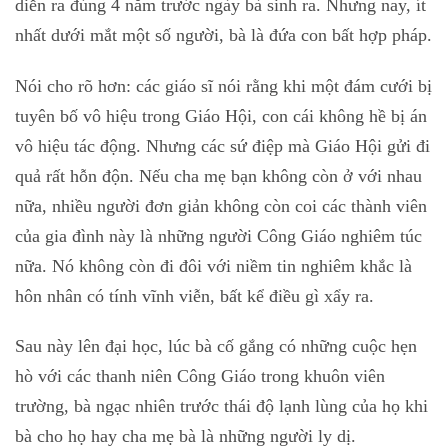
diễn ra đúng 4 năm trước ngày bà sinh ra. Nhưng nay, ít
nhất dưới mắt một số người, bà là đứa con bất hợp pháp.
Nói cho rõ hơn: các giáo sĩ nói rằng khi một đám cưới bị
tuyên bố vô hiệu trong Giáo Hội, con cái không hề bị án
vô hiệu tác động. Nhưng các sứ điệp mà Giáo Hội gửi đi
quả rất hỗn độn. Nếu cha mẹ bạn không còn ở với nhau
nữa, nhiều người đơn giản không còn coi các thành viên
của gia đình này là những người Công Giáo nghiêm túc
nữa. Nó không còn đi đôi với niềm tin nghiêm khắc là
hôn nhân có tính vĩnh viễn, bất kể điều gì xẩy ra.
Sau này lên đại học, lúc bà cố gắng có những cuộc hẹn
hò với các thanh niên Công Giáo trong khuôn viên
trường, bà ngạc nhiên trước thái độ lạnh lùng của họ khi
bà cho họ hay cha mẹ bà là những người ly dị.