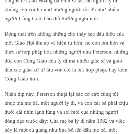
ràng Đức Giáo Hoàng đã định vị lại các người ly dị,
không còn coi họ như những người tội lỗi như nhiều
người Công Giáo bảo thủ thường nghĩ nữa.
Động thái trên không những cho thấy các dấu hiệu của
một Giáo Hội ấm áp và hiền từ hơn, nó còn ôm hôn và
thực sự hợp pháp hóa những người như Peterson: những
đứa con Công Giáo của ly dị mà nhiều giáo sĩ và giáo
dân các giáo xứ từ lâu vốn coi là bất hợp pháp, hay kém
Công Giáo hơn.
Nhân dịp này, Peterson thuật lại các cơ cực cùng tủi
nhục mà mẹ bà, một người ly dị, và con cái bà phải chịu
dưới cái nhìn lạnh lùng và soi mói của những người
đồng đạo trước đây: Cha mẹ bà ly dị năm 1982 và việc
này là một cú giáng như búa bổ lên đầu mẹ bà, một