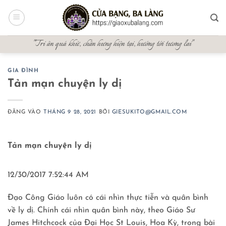
Bỏ
qua
nội
"Tri ân quá khứ, chấn hưng hiện tại, hướng tới tương lai"
dung
GIA ĐÌNH
Tản mạn chuyện ly dị
ĐĂNG VÀO
THÁNG 9 28, 2021
BỞI
GIESUKITO@GMAIL.COM
Tản mạn chuyện ly dị
12/30/2017 7:52:44 AM
Đạo Công Giáo luôn có cái nhìn thực tiễn và quân bình
về ly dị. Chính cái nhìn quân bình này, theo Giáo Sư
James Hitchcock của Đại Học St Louis, Hoa Kỳ, trong bài