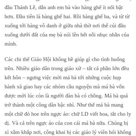
đầu Thánh Lễ, dẫn anh em bà vào hàng ghế ít nổi bật
hơn. Đầu tiên là hàng ghế hai. Rồi hàng ghế ba, và từ từ
xuống tới hàng vô danh ở giữa nhà thờ nơi thế cúi đầu
xuống dưới đất của mẹ bà nói lên hết nỗi nhục nhằn của
mình.
Các chi thể Giáo Hội không hề giúp gì cho tình huống
trên. Nhiều giáo dân trong giáo xứ – tất cả phần lớn đều
kết hôn – ngưng việc mời má bà tới những cuộc họp
hành xã giao hay các nhóm cầu nguyện mà má bà vốn
được mời lúc còn là người đàn bà có chồng. Má bà quả
trở thành một công dân bậc nhì. Như thể má bà mang
một chữ đỏ hoe trên ngực áo: chữ LD viết hoa, tắt cho ly
dị. Và cả trên ngực áo của con cái má bà nữa. Chúng bị
xì xầm khắp nơi, công khai bị các giáo lý viên hỏi không