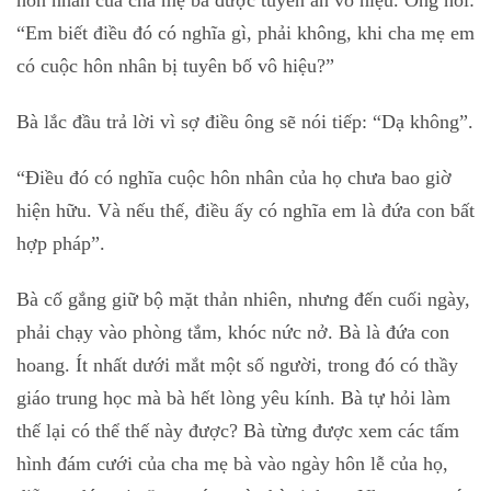
hôn nhân của cha mẹ bà được tuyên án vô hiệu. Ông hỏi:
“Em biết điều đó có nghĩa gì, phải không, khi cha mẹ em
có cuộc hôn nhân bị tuyên bố vô hiệu?”
Bà lắc đầu trả lời vì sợ điều ông sẽ nói tiếp: “Dạ không”.
“Điều đó có nghĩa cuộc hôn nhân của họ chưa bao giờ
hiện hữu. Và nếu thế, điều ấy có nghĩa em là đứa con bất
hợp pháp”.
Bà cố gắng giữ bộ mặt thản nhiên, nhưng đến cuối ngày,
phải chạy vào phòng tắm, khóc nức nở. Bà là đứa con
hoang. Ít nhất dưới mắt một số người, trong đó có thầy
giáo trung học mà bà hết lòng yêu kính. Bà tự hỏi làm
thế lại có thể thế này được? Bà từng được xem các tấm
hình đám cưới của cha mẹ bà vào ngày hôn lễ của họ,