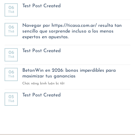
Test Post Created
06
Th8
Không
có
bình
luận
Navegar por https://ticasa.com.ar/ resulta tan
06
ở
sencillo que sorprende incluso a los menos
Th8
Test
Post
expertos en apuestas.
Created
Không
có
Test Post Created
bình
06
luận
Th8
Không
ở
có
Navegar
bình
por
luận
BetonWin en 2026: bonos imperdibles para
https://ticasa.com.ar/
06
ở
resulta
maximizar tus ganancias
Th8
Test
tan
Post
sencillo
ở
Chức năng bình luận bị tắt
Created
que
BetonWin
sorprende
en
incluso
Test Post Created
05
a
2026:
Th8
Không
los
bonos
có
menos
imperdibles
bình
expertos
luận
en
para
ở
apuestas.
maximizar
Test
tus
Post
Created
ganancias