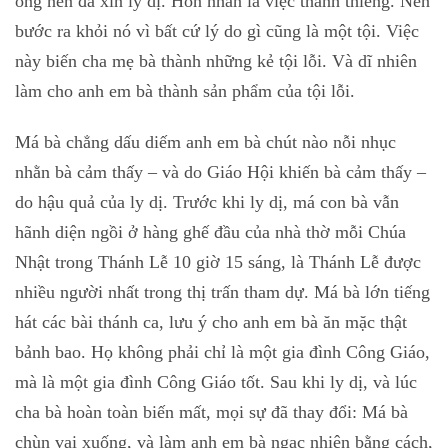
ông nên đã xin ly dị. Hôn nhân là việc thánh thiêng. Nên
bước ra khỏi nó vì bất cứ lý do gì cũng là một tội. Việc
này biến cha mẹ bà thành những kẻ tội lỗi. Và dĩ nhiên
làm cho anh em bà thành sản phẩm của tội lỗi.
Má bà chẳng dấu diếm anh em bà chút nào nỗi nhục
nhằn bà cảm thấy – và do Giáo Hội khiến bà cảm thấy –
do hậu quả của ly dị. Trước khi ly dị, má con bà vẫn
hãnh diện ngồi ở hàng ghế đầu của nhà thờ mỗi Chúa
Nhật trong Thánh Lễ 10 giờ 15 sáng, là Thánh Lễ được
nhiều người nhất trong thị trấn tham dự. Má bà lớn tiếng
hát các bài thánh ca, lưu ý cho anh em bà ăn mặc thật
bảnh bao. Họ không phải chỉ là một gia đình Công Giáo,
mà là một gia đình Công Giáo tốt. Sau khi ly dị, và lúc
cha bà hoàn toàn biến mất, mọi sự đã thay đổi: Má bà
chùn vai xuống, và làm anh em bà ngạc nhiên bằng cách,