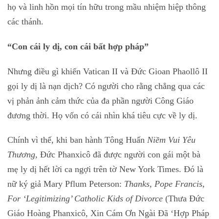
họ và linh hồn mọi tín hữu trong mầu nhiệm hiệp thông
các thánh.
“Con cái ly dị, con cái bất hợp pháp”
Nhưng điều gì khiến Vatican II và Đức Gioan Phaollô II
gọi ly dị là nạn dịch? Có người cho rằng chẳng qua các
vị phản ảnh cảm thức của đa phần người Công Giáo
đương thời. Họ vốn có cái nhìn khá tiêu cực về ly dị.
Chính vì thế, khi ban hành Tông Huấn
Niềm Vui Yêu
Thương
, Đức Phanxicô đã được người con gái một bà
mẹ ly dị hết lời ca ngợi trên tờ New York Times. Đó là
nữ ký giả Mary Pflum Peterson:
Thanks, Pope Francis,
For ‘Legitimizing’ Catholic Kids of Divorce
(Thưa Đức
Giáo Hoàng Phanxicô, Xin Cám Ơn Ngài Đã ‘Hợp Pháp