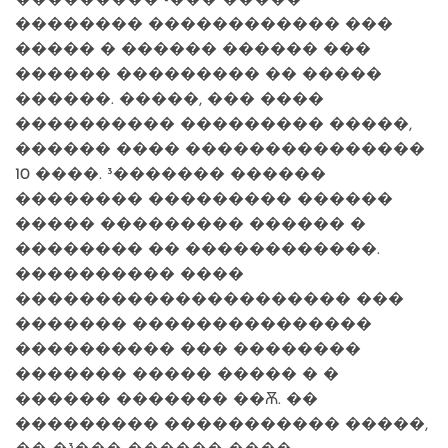
�������� ������������ ���
����� � ������ ������ ���
������ ��������� �� �����
������. �����, ��� ����
���������� ��������� �����,
������ ���� ���������������
10 ����. ³������� ������
�������� ��������� ������
����� ��������� ������ �
�������� �� ������������.
���������� ����
��������������������� ���
������� ���������������
���������� ��� ��������
������� ����� ����� � �
������ ������� ��Ѫ. ��
��������� ����������� �����,