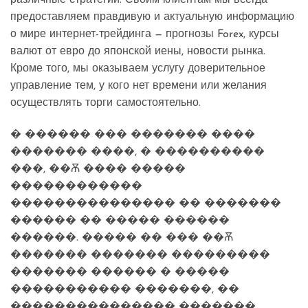
предоставляем правдивую и актуальную информацию
о мире интернет-трейдинга — прогнозы Forex, курсы
валют от евро до японской иены, новости рынка.
Кроме того, мы оказываем услугу доверительное
управление тем, у кого нет времени или желания
осуществлять торги самостоятельно.
� ������ ��� ������� ����
������� ����, � ����������
���, ��Ѫ ���� �����
������������
��������������� �� �������
������ �� ����� ������
������. ����� �� ��� ��Ѫ
������� ������� ���������
������� ������ � �����
����������� �������, ��
��������������� �������