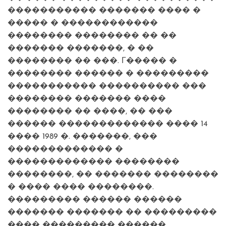
����������� ������� ���� �
����� � ������������
�������� �������� �� ��
������� �������, � ��
�������� �� ���. Г����� �
�������� ������ � ���������
����������� ���������� ���
�������� ������� ����
�������� �� ����, �� ���
������ ������������� ���� 14
���� 1989 �. �������, ���
������������� �
������������� ��������
��������, �� ������� ��������
� ���� ���� ��������.
��������� ������ ������
������� ������� �� ���������
���� ��������� ������.