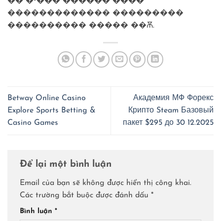
�� �³��� ������ ����
������������� ���������
���������� ����� ��Ѫ.
Betway Online Casino
Академия МФ Форекс
Explore Sports Betting &
Крипто Steam Базовый
Casino Games
пакет $295 до 30 12.2025
Để lại một bình luận
Email của bạn sẽ không được hiển thị công khai.
Các trường bắt buộc được đánh dấu
*
Bình luận
*