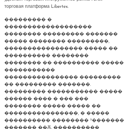
торговая платформа Libertex.
��������� �
�������������������
�������� ��������� �������
����� �������� ���������,
����������������� ����� ��
���������� ��������
�������� �� ���������� �����
�����������
���������������� ���������
�� ��������� �������.
��������� ����������� �����
������ ���� � ��� ���
�������� ����� ����� ��
����������������, � �����
���������� �������� ³�������
������� ��Ѫ. ����������