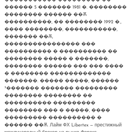
������ 5 ������� 1981 �. ��������
�������� ������ ��Ѫ
����������, �� �������� 1992 �.,
���� ��������, �����������,
������� ��Ѫ,
���������������� ���
���������� � ���������� ��
�������� ����� � �������,
�������� ������ ��� ��� ����
� �������� �������������
�������. ����� �����, ������
³������� ������� ���������
�������� �������� ��
���������� ���������
�������� ��� � �����, ����
��������� ���������� �
������ ��Ѫ. Лайм ФХ Libertex — престижный