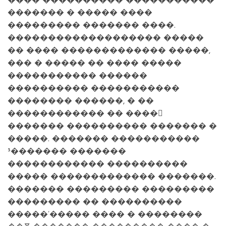
���� ���������� �����������
������� � ����� ����
��������� ������� ����.
������������������� �����
�� ���� ������������� �����,
��� � ����� �� ���� �����
����������� ������
���������� �����������
�������� ������, � ��
������������ �� ����񳺿
������� ���������� ������� �
�����. ������� �����������
³������� �������
������������ ����������
����� ������������� �������.
������� ��������� ���������
��������� �� ����������
�����’����� ���� � ��������