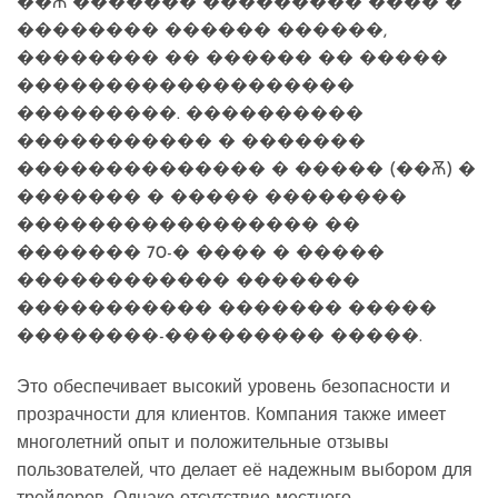
��Ѫ ������� ��������� ���� �
�������� ������ ������,
�������� �� ������ �� �����
�������������������
���������. ����������
����������� � �������
�������������� � ����� (��Ѫ) �
������� � ����� ��������
����������������� ��
������� 70-� ���� � �����
������������ �������
����������� ������� �����
��������-��������� �����.
Это обеспечивает высокий уровень безопасности и
прозрачности для клиентов. Компания также имеет
многолетний опыт и положительные отзывы
пользователей, что делает её надежным выбором для