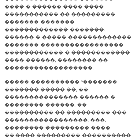
���� � ������ ���� ����
����������� �� ���������
������� �������
������������� �������.
������ � ����� �������������
������� �����������������
������������ � ������������
���� ������, �������� ��
������������������.
����� ���������� ³�������
������� ����� ��, ��
��������������� ������ �
�������� ������, ��
���������� �� ��������� ���
�����������������. ���,
�������� ��������� ����
��’���� ��������� ����������