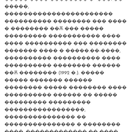
�����,
�����������������������
���������� �������� ��� ����
� �������� ��Ѫ ��� �����
��������� ����������� ����
���� ���������� ��� ��������
������� ���� � �����.��-����,
���������� ���������� ����
���������� �������� ������
��Ѫ �������� (1992 �.). �����
����� ������� ������
�������� ����� �������� ����
���������� ������ �� �����
��������� ���������
�����������������,
��������������� ��
��������������� � ��������