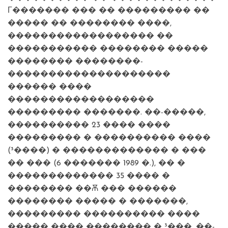
Г������� ��� �� ��������� ��
����� �� �������� ����,
������������������ ��
����������� �������� �����
�������� ��������-
��������������������
������ ����
������������������
��������� �������. ��-�����,
���������� 23 ���� ����
��������� � ���������� ����
(³����) � ������������� � ���
�� ��� (6 ������� 1989 �.), �� �
������������� 35 ���� �
�������� ��Ѫ ��� ������
�������� ����� � �������,
��������� ���������� ����
����� ���� �������� � ³���. ��-