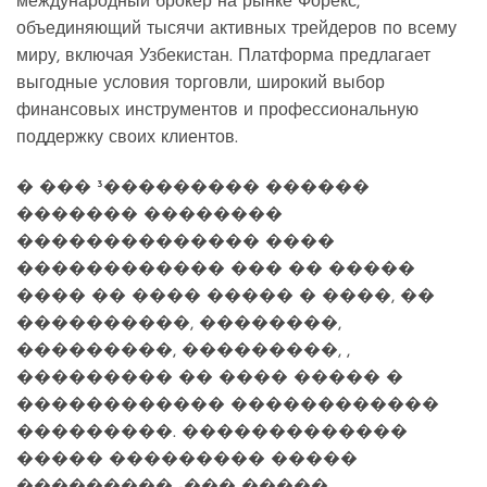
международный брокер на рынке Форекс,
объединяющий тысячи активных трейдеров по всему
миру, включая Узбекистан. Платформа предлагает
выгодные условия торговли, широкий выбор
финансовых инструментов и профессиональную
поддержку своих клиентов.
� ��� ³��������� ������
������� ��������
�������������� ����
������������ ��� �� �����
���� �� ���� ����� � ����, ��
����������, ��������,
���������, ���������, ,
��������� �� ���� ����� �
������������ ������������
���������. �������������
����� ��������� �����
��������� -��� �����