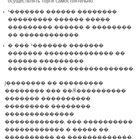
осуществлять торги самостоятельно.
³������� ������ ��������
��������� ������ �����
��������� ������ � ��������
�� ������������.
� ��� ³������� �������
������� �������������� ��
������ ���������
������������ �������������.
Ϳ�������� �� ���������
�������� ��� ��Ѫ����������
������� ����������
��������� ��������
��������������
������������, ��� ����������
������������ � ����� ��
���������� �� �������������.