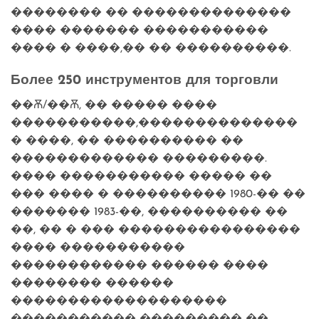
�������� �� ��������������
���� ������� �����������
���� � ����,�� �� ����������.
Более 250 инструментов для торговли
��Ѫ/��Ѫ, �� ����� ����
�����������,��������������
� ����, �� ���������� ��
������������� ���������.
���� ����������� ����� ��
��� ���� � ���������� 1980-�� ��
������� 1983-��, ���������� ��
��, �� � ��� ����������������
���� �����������
������������ ������ ����
�������� ������
�������������������
����������� ��������� ��