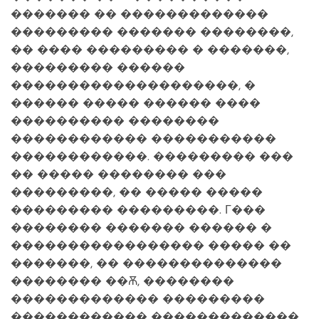
������� �� �������������
��������� ������� ��������,
�� ���� ��������� � �������,
��������� ������
��������������������, �
������ ����� ������ ����
���������� ��������
������������ �����������
������������. ��������� ���
�� ����� �������� ���
���������, �� ����� �����
��������� ���������. Г���
�������� ������� ������ �
����������������� ����� ��
�������, �� ��������������
�������� ��Ѫ, ��������
������������� ���������
������������ �������������.