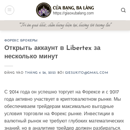
Bỏ
qua
nội
"Tri ân quá khứ, chấn hưng hiện tại, hướng tới tương lai"
dung
ФОРЕКС БРОКЕРЫ
Открыть аккаунт в Libertex за
несколько минут
ĐĂNG VÀO
THÁNG 4 26, 2023
BỞI
GIESUKITO@GMAIL.COM
С 2014 года он успешно торгует на Форексе и с 2017
года активно участвует в криптовалютном рынке. Мы
обеспечиваем трейдерам максимально выгодные
условия торговли на Форекс рынке. Инвестиции в
валютный рынок не требуют глубоких математических
знаний, но в аналитике трейдер должен разбираться.