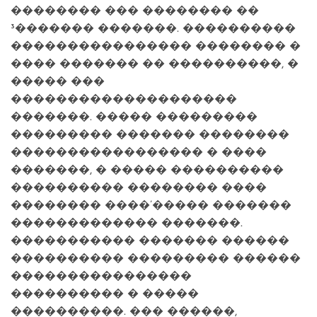
�������� ��� �������� ��
³������� �������. ����������
���������������� �������� �
���� ������� �� ����������, �
����� ���
��������������������
�������. ����� ���������
��������� ������� ��������
����������������� � ����
�������, � ����� ����������
���������� �������� ����
�������� ����’����� �������
������������� �������.
����������� ������� ������
���������� ��������� ������
����������������
���������� � �����
����������. ��� ������,