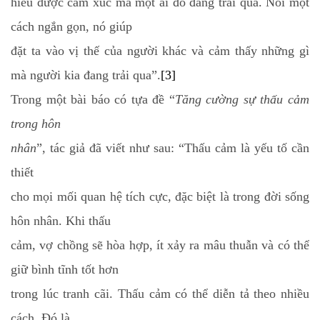
hiểu được cảm xúc mà một ai đó đang trải qua. Nói một
cách ngắn gọn, nó giúp
đặt ta vào vị thế của người khác và cảm thấy những gì
mà người kia đang trải qua”.
[3]
Trong một bài báo có tựa đề “
Tăng cường sự thấu cảm
trong hôn
nhân
”, tác giả đã viết như sau: “
Thấu cảm là yếu tố cần
thiết
cho mọi mối quan hệ tích cực, đặc biệt là trong đời sống
hôn nhân. Khi thấu
cảm, vợ chồng sẽ hòa hợp, ít xảy ra mâu thuẫn và có thể
giữ bình tĩnh tốt hơn
trong lúc tranh cãi.
Thấu cảm có thể diễn tả theo nhiều
cách. Đó là