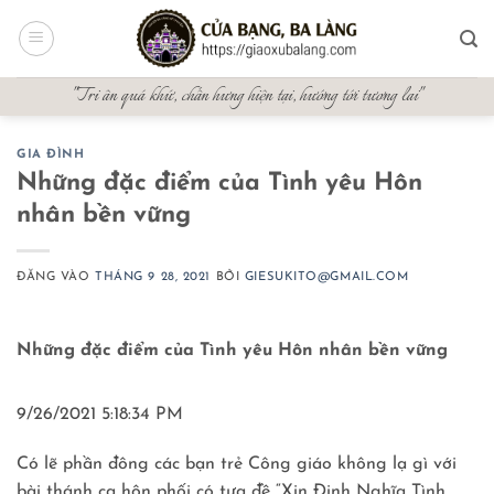
Bỏ
qua
nội
"Tri ân quá khứ, chấn hưng hiện tại, hướng tới tương lai"
dung
GIA ĐÌNH
Những đặc điểm của Tình yêu Hôn
nhân bền vững
ĐĂNG VÀO
THÁNG 9 28, 2021
BỞI
GIESUKITO@GMAIL.COM
Những đặc điểm của Tình yêu Hôn nhân bền vững
9/26/2021 5:18:34 PM
Có lẽ phần đông các bạn trẻ Công giáo không lạ gì với
bài thánh ca hôn phối có tựa đề “Xin Định Nghĩa Tình