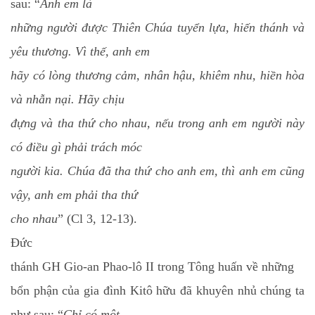
sau: “
Anh em là
những người được Thiên Chúa tuyển lựa, hiến thánh và
yêu thương. Vì thế, anh em
hãy có lòng thương cảm, nhân hậu, khiêm nhu, hiền hòa
và nhẫn nại. Hãy chịu
đựng và tha thứ cho nhau, nếu trong anh em người này
có điều gì phải trách móc
người kia. Chúa đã tha thứ cho anh em, thì anh em cũng
vậy, anh em phải tha thứ
cho nhau
” (Cl 3, 12-13).
Đ
ức
thánh
GH Gio-an Phao-lô II trong Tông huấn về những
bổn phận của gia đình Kitô hữu đã khuyên nhủ chúng ta
như sau: “
Chỉ có một