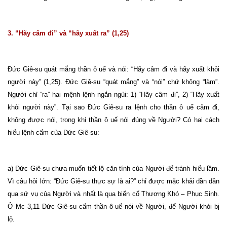
3. “Hãy câm đi” và “hãy xuất ra” (1,25)
Đức Giê-su quát mắng thần ô uế và nói: “Hãy câm đi và hãy xuất khỏi
người này” (1,25). Đức Giê-su “quát mắng” và “nói” chứ không “làm”.
Người chỉ “ra” hai mệnh lệnh ngắn ngủi: 1) “Hãy câm đi”, 2) “Hãy xuất
khỏi người này”. Tại sao Đức Giê-su ra lệnh cho thần ô uế câm đi,
không được nói, trong khi thần ô uế nói đúng về Người? Có hai cách
hiểu lệnh cấm của Đức Giê-su:
a) Đức Giê-su chưa muốn tiết lộ căn tính của Người để tránh hiểu lầm.
Vì câu hỏi lớn: “Đức Giê-su thực sự là ai?” chỉ được mặc khải dần dần
qua sứ vụ của Người và nhất là qua biến cố Thương Khó – Phục Sinh.
Ở Mc 3,11 Đức Giê-su cấm thần ô uế nói về Người, để Người khỏi bị
lộ.