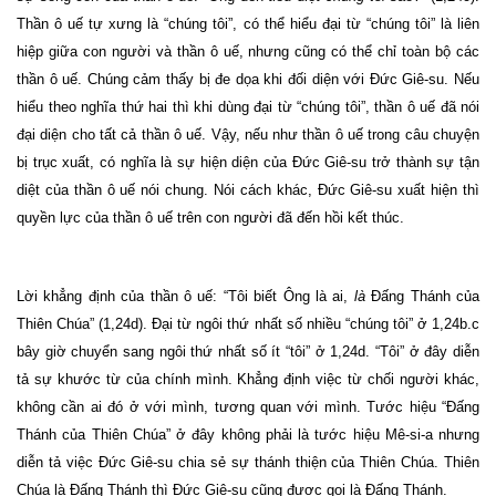
Thần ô uế tự xưng là “chúng tôi”, có thể hiểu đại từ “chúng tôi” là liên
hiệp giữa con người và thần ô uế, nhưng cũng có thể chỉ toàn bộ các
thần ô uế. Chúng cảm thấy bị đe dọa khi đối diện với Đức Giê-su. Nếu
hiểu theo nghĩa thứ hai thì khi dùng đại từ “chúng tôi”, thần ô uế đã nói
đại diện cho tất cả thần ô uế. Vậy, nếu như thần ô uế trong câu chuyện
bị trục xuất, có nghĩa là sự hiện diện của Đức Giê-su trở thành sự tận
diệt của thần ô uế nói chung. Nói cách khác, Đức Giê-su xuất hiện thì
quyền lực của thần ô uế trên con người đã đến hồi kết thúc.
Lời khẳng định của thần ô uế: “Tôi biết Ông là ai,
là
Đấng Thánh của
Thiên Chúa” (1,24d). Đại từ ngôi thứ nhất số nhiều “chúng tôi” ở 1,24b.c
bây giờ chuyển sang ngôi thứ nhất số ít “tôi” ở 1,24d. “Tôi” ở đây diễn
tả sự khước từ của chính mình. Khẳng định việc từ chối người khác,
không cần ai đó ở với mình, tương quan với mình. Tước hiệu “Đấng
Thánh của Thiên Chúa” ở đây không phải là tước hiệu Mê-si-a nhưng
diễn tả việc Đức Giê-su chia sẻ sự thánh thiện của Thiên Chúa. Thiên
Chúa là Đấng Thánh thì Đức Giê-su cũng được gọi là Đấng Thánh.