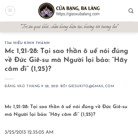
Bỏ
qua
nội
"Tri ân quá khứ, chấn hưng hiện tại, hướng tới tương lai"
dung
TÌM HIỂU KÍNH THÁNH
Mc 1,21-28: Tại sao thần ô uế nói đúng
về Đức Giê-su mà Người lại bảo: ”Hãy
câm đi” (1,25)?
ĐĂNG VÀO
THÁNG 9 28, 2021
BỞI
GIESUKITO@GMAIL.COM
Mc 1,21-28: Tại sao thần ô uế nói đúng về Đức Giê-su
mà Người lại bảo: ”Hãy câm đi” (1,25)?
3/25/2013 12:35:05 AM