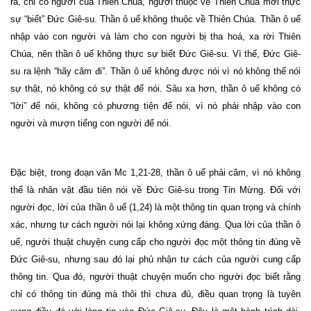
ra, chỉ có người của Thiên Chúa, người thuộc về Thiên Chúa mới thực
sự “biết” Đức Giê-su. Thần ô uế không thuộc về Thiên Chúa. Thần ô uế
nhập vào con người và làm cho con người bị tha hoá, xa rời Thiên
Chúa, nên thần ô uế không thực sự biết Đức Giê-su. Vì thế, Đức Giê-
su ra lệnh “hãy câm đi”. Thần ô uế không được nói vì nó không thể nói
sự thật, nó không có sự thật để nói. Sâu xa hơn, thần ô uế không có
“lời” để nói, không có phương tiện để nói, vì nó phải nhập vào con
người và mượn tiếng con người để nói.
Đặc biệt, trong đoạn văn Mc 1,21-28, thần ô uế phải câm, vì nó không
thể là nhân vật đầu tiên nói về Đức Giê-su trong Tin Mừng. Đối với
người đọc, lời của thần ô uế (1,24) là một thông tin quan trọng và chính
xác, nhưng tư cách người nói lại không xứng đáng. Qua lời của thần ô
uế, người thuật chuyện cung cấp cho người đọc một thông tin đúng về
Đức Giê-su, nhưng sau đó lại phủ nhận tư cách của người cung cấp
thông tin. Qua đó, người thuật chuyện muốn cho người đọc biết rằng
chỉ có thông tin đúng mà thôi thì chưa đủ, điều quan trọng là tuyên