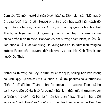
Cụm từ: “Có một người bị thần ô uế nhập” (1,23b), dịch sát: “Một người
ở
trong (với) thần ô uế”. Người bị thần ô uế nhập xuất hiện cách đột
ngột. Điều lạ là ngay giữa hội đường, nơi cầu nguyện và học hỏi Kinh
Thánh, lại hiện diện một người bị thần ô uế nhập mà xem ra mọi
chuyện vẫn bình thường. Bản văn có âm hưởng châm biếm, vì lần đầu
tiên “thần ô uế” xuất hiện trong Tin Mừng Mác-cô, lại xuất hiện trong hội
đường là nơi cầu nguyện, thờ phượng và học hỏi Kinh Thánh của
người Do Thái.
Người ta thường gọi đây là trình thuật trừ quỷ, nhưng bản văn không
nói đến “quỷ” (diabolos) mà là “thần ô uế” (to pneuma to akatharton).
“
Thần ô uế” đối lập “Thánh thần” (to pneuma to hagion). Trong cả hai
danh xưng đều có danh từ “pneuma” (thần khí, thần trí), nhưng một bên
là
“
thần khí ô uế”, một bên là
“Thần Khí t
hánh” hay “Thánh Thần”. Đối
lập giữa “thánh thiện” và “ô uế” lộ rõ trong lời thần ô uế nói về Đức Giê-