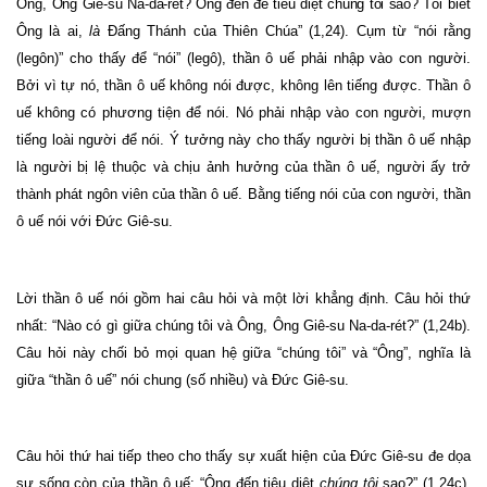
Ông,
Ông Giê-su Na-da-rét? Ông đến để tiêu diệt chúng tôi sao?
Tôi biết
Ông là ai,
là
Đấng Thánh của Thiên Chúa” (1,24). Cụm từ “nói rằng
(legôn)” cho thấy để “nói” (legô), thần ô uế phải nhập vào con người.
Bởi vì tự nó, thần ô uế không nói được, không lên tiếng được. Thần ô
uế không có phương tiện để nói. Nó phải nhập vào con người, mượn
tiếng loài người để nói. Ý tưởng này cho thấy người bị thần ô uế nhập
là người bị lệ thuộc và chịu ảnh hưởng của thần ô uế, người ấy trở
thành phát ngôn viên của thần ô uế. Bằng tiếng nói của con người, thần
ô uế nói với Đức Giê-su.
Lời thần ô uế nói gồm hai câu hỏi và một lời khẳng định. Câu hỏi thứ
nhất: “Nào có gì giữa chúng tôi và Ông, Ông Giê-su Na-da-rét?” (1,24b).
Câu hỏi này chối bỏ mọi quan hệ giữa “chúng tôi” và “Ông”, nghĩa là
giữa “thần ô uế” nói chung (số nhiều) và Đức Giê-su.
Câu hỏi thứ hai tiếp theo cho thấy sự xuất hiện của Đức Giê-su đe dọa
sự sống còn của thần ô uế: “Ông đến tiêu diệt
chúng tôi
sao?” (1,24c).