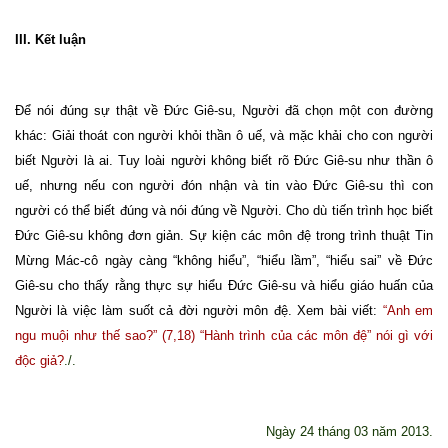
III. Kết luận
Để nói đúng sự thật về Đức Giê-su, Người đã chọn một con đường
khác: Giải thoát con người khỏi thần ô uế, và mặc khải cho con người
biết Người là ai. Tuy loài người không biết rõ Đức Giê-su như thần ô
uế, nhưng nếu con người đón nhận và tin vào Đức Giê-su thì con
người có thể biết đúng và nói đúng về Người. Cho dù tiến trình học biết
Đức Giê-su không đơn giản. Sự kiện các môn đệ trong trình thuật Tin
Mừng Mác-cô ngày càng “không hiểu”, “hiểu lầm”, “hiểu sai” về Đức
Giê-su cho thấy rằng thực sự hiểu Đức Giê-su và hiểu giáo huấn của
Người là việc làm suốt cả đời người môn đệ. Xem bài viết:
“Anh em
ngu muội như thế sao?” (7,18) “Hành trình của các môn đệ” nói gì với
độc giả?
./.
Ngày
24
tháng 0
3
năm 2013.