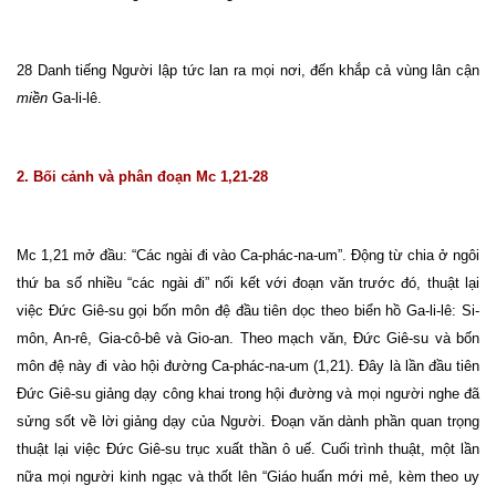
28 Danh tiếng Người lập tức lan ra mọi nơi, đến khắp cả vùng lân cận
miền
Ga-li-lê.
2. Bối cảnh và phân đoạn Mc 1,21-28
Mc 1,21 mở đầu: “Các ngài đi vào Ca-phác-na-um”. Động từ chia ở ngôi
thứ ba số nhiều “các ngài đi” nối kết với đoạn văn trước đó, thuật lại
việc Đức Giê-su gọi bốn môn đệ đầu tiên dọc theo biển hồ Ga-li-lê: Si-
môn, An-rê, Gia-cô-bê và Gio-an. Theo mạch văn, Đức Giê-su và bốn
môn đệ này đi vào hội đường Ca-phác-na-um (1,21). Đây là lần đầu tiên
Đức Giê-su giảng dạy công khai trong hội đường và mọi người nghe đã
sửng sốt về lời giảng dạy của Người. Đoạn văn dành phần quan trọng
thuật lại việc Đức Giê-su trục xuất thần ô uế. Cuối trình thuật, một lần
nữa mọi người kinh ngạc và thốt lên “Giáo huấn mới mẻ, kèm theo uy