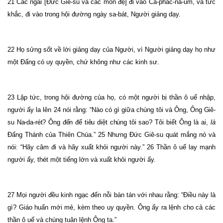
21 Các ngài [Đức Giê-su và các môn đệ] đi vào Ca-phác-na-um, và tức
khắc, đi vào trong hội đường ngày sa-bát, Người giảng dạy.
22 Họ sửng sốt về lời giảng dạy của Người, vì Người giảng dạy họ như
một Đấng có uy quyền, chứ không như các kinh sư.
23 Lập tức, trong hội đường của họ, có một người bị thần ô uế nhập,
người ấy la lên 24 nói rằng: “Nào có gì giữa chúng tôi và Ông,
Ông Giê-
su Na-da-rét?
Ông đến để tiêu diệt chúng tôi sao?
Tôi biết Ông là ai,
là
Đấng Thánh của Thiên Chúa.” 25 Nhưng Đức Giê-su quát mắng nó và
nói: “Hãy câm đi và hãy xuất khỏi người này.”
26 Thần ô uế lay mạnh
người ấy, thét một tiếng lớn và xuất khỏi người ấy.
27 Mọi người đều kinh ngạc đến nỗi bàn tán với nhau rằng: “Điều này là
gì? Giáo huấn mới mẻ, kèm theo uy quyền. Ông ấy ra lệnh cho cả các
thần ô uế và chúng tuân lệnh Ông ta.”