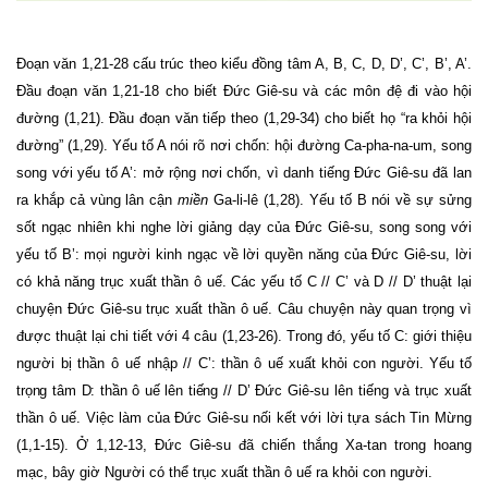
Đoạn văn 1,21-28 cấu trúc theo kiểu đồng tâm A, B, C, D, D’, C’, B’, A’.
Đầu đoạn văn 1,21-18 cho biết Đức Giê-su và các môn đệ đi vào hội
đường (1,21). Đầu đoạn văn tiếp theo (1,29-34) cho biết họ “ra khỏi hội
đường” (1,29). Yếu tố A nói rõ nơi chốn: hội đường Ca-pha-na-um, song
song với yếu tố A’: mở rộng nơi chốn, vì danh tiếng Đức Giê-su đã lan
ra khắp cả vùng lân cận
miền
Ga-li-lê (1,28). Yếu tố B nói về sự sửng
sốt ngạc nhiên khi nghe lời giảng dạy của Đức Giê-su, song song với
yếu tố B’: mọi người kinh ngạc về lời quyền năng của Đức Giê-su, lời
có khả năng trục xuất thần ô uế. Các yếu tố C // C’ và D // D’ thuật lại
chuyện Đức Giê-su trục xuất thần ô uế. Câu chuyện này quan trọng vì
được thuật lại chi tiết với 4 câu (1,23-26). Trong đó, yếu tố C: giới thiệu
người bị thần ô uế nhập //
C’: thần ô uế xuất khỏi con người. Yếu tố
trọng tâm D: thần ô uế lên tiếng //
D’ Đức Giê-su lên tiếng và trục xuất
thần ô uế. Việc làm của Đức Giê-su nối kết với lời tựa sách Tin Mừng
(1,1-15). Ở 1,12-13, Đức Giê-su đã chiến thắng Xa-tan trong hoang
mạc, bây giờ Người có thể trục xuất thần ô uế ra khỏi con người.