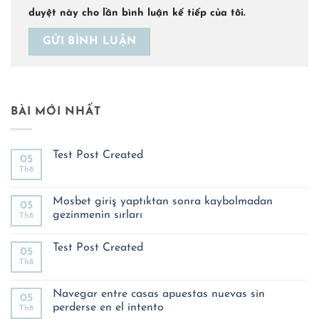
duyệt này cho lần bình luận kế tiếp của tôi.
BÀI MỚI NHẤT
Test Post Created
05
Th8
Không
có
bình
luận
Mosbet giriş yaptıktan sonra kaybolmadan
05
ở
gezinmenin sırları
Th8
Test
Post
Không
Created
có
Test Post Created
bình
05
luận
Th8
Không
ở
có
Mosbet
bình
giriş
luận
Navegar entre casas apuestas nuevas sin
yaptıktan
05
ở
sonra
perderse en el intento
Th8
Test
kaybolmadan
Post