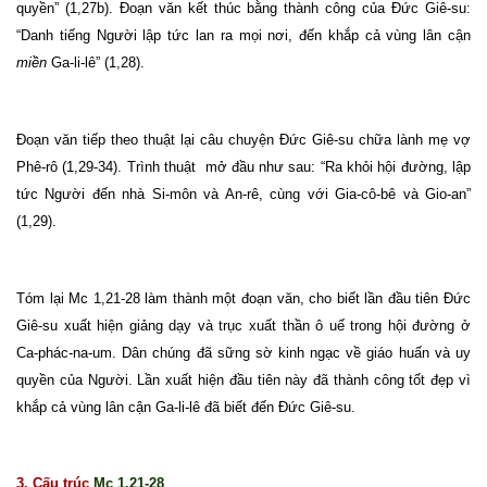
quyền” (1,27b). Đoạn văn kết thúc bằng thành công của Đức Giê-su:
“Danh tiếng Người lập tức lan ra mọi nơi, đến khắp cả vùng lân cận
miền
Ga-li-lê” (1,28).
Đoạn văn tiếp theo thuật lại câu chuyện Đức Giê-su chữa lành mẹ vợ
Phê-rô (1,29-34). Trình thuật mở đầu như sau: “Ra khỏi hội đường, lập
tức Người đến nhà Si-môn và An-rê, cùng với Gia-cô-bê và Gio-an”
(1,29).
Tóm lại Mc 1,21-28 làm thành một đoạn văn, cho biết lần đầu tiên Đức
Giê-su xuất hiện giảng dạy và trục xuất thần ô uế trong hội đường ở
Ca-phác-na-um. Dân chúng đã sững sờ kinh ngạc về giáo huấn và uy
quyền của Người. Lần xuất hiện đầu tiên này đã thành công tốt đẹp vì
khắp cả vùng lân cận Ga-li-lê đã biết đến Đức Giê-su.
3. Cấu trúc
Mc 1,21-28