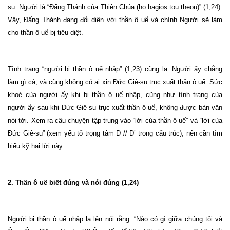
su. Người là “Đấng Thánh của Thiên Chúa (ho hagios tou theou)” (1,24).
Vậy, Đấng Thánh đang đối diện với thần ô uế và chính Người sẽ làm
cho thần ô uế bị tiêu diệt.
Tình trạng “người bị thần ô uế nhập” (1,23) cũng lạ. Người ấy chẳng
làm gì cả, và cũng không có ai xin Đức Giê-su trục xuất thần ô uế. Sức
khoẻ của người ấy khi bị thần ô uế nhập, cũng như tình trạng của
người ấy sau khi Đức Giê-su trục xuất thần ô uế, không được bản văn
nói tới. Xem ra câu chuyện tập trung vào “lời của thần ô uế” và “lời của
Đức Giê-su” (xem yếu tố trọng tâm D // D’ trong cấu trúc), nên cần tìm
hiểu kỹ hai lời này.
2. Thần ô uế biết đúng và nói đúng (1,24)
Người bị
thần ô uế
nhập la lên nói rằng: “Nào có gì giữa chúng tôi và