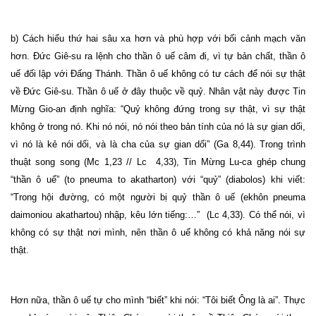
b) Cách hiểu thứ hai sâu xa hơn và phù hợp với bối cảnh mạch văn
hơn. Đức Giê-su ra lệnh cho thần ô uế câm đi, vì tự bản chất, thần ô
uế đối lập với Đấng Thánh. Thần ô uế không có tư cách để nói sự thật
về Đức Giê-su. Thần ô uế ở đây thuộc về quỷ. Nhân vật này được Tin
Mừng Gio-an định nghĩa: “Quỷ không đứng trong sự thật, vì sự thật
không ở trong nó. Khi nó nói, nó nói theo bản tính của nó là sự gian dối,
vì nó là kẻ nói dối, và là cha của sự gian dối” (Ga 8,44). Trong trình
thuật song song (Mc 1,23 // Lc 4,33), Tin Mừng Lu-ca ghép chung
“thần ô uế” (to pneuma to akatharton) với “quỷ” (diabolos) khi viết:
“Trong hội đường, có một người bị quỷ thần ô uế (ekhôn pneuma
daimoniou akathartou) nhập, kêu lớn tiếng:…” (Lc 4,33). Có thể nói, vì
không có sự thật nơi mình, nên thần ô uế không có khả năng nói sự
thật.
Hơn nữa, thần ô uế tự cho mình “biết” khi nói: “Tôi biết Ông là ai”. Thực