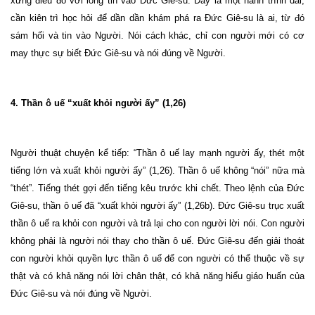
xưng điều đó với lòng tin vào Đức Giê-su. Đây là một hành trình dài,
cần kiên trì học hỏi để dần dần khám phá ra Đức Giê-su là ai, từ đó
sám hối và tin vào Người. Nói cách khác, chỉ con người mới có cơ
may thực sự biết Đức Giê-su và nói đúng về Người.
4. Thần ô uế “xuất khỏi người ấy” (1,26)
Người thuật chuyện kể tiếp: “Thần ô uế lay mạnh người ấy, thét một
tiếng lớn và xuất khỏi người ấy” (1,26). Thần ô uế không “nói” nữa mà
“thét”. Tiếng thét gợi đến tiếng kêu trước khi chết. Theo lệnh của Đức
Giê-su, thần ô uế đã “xuất khỏi người ấy” (1,26b). Đức Giê-su trục xuất
thần ô uế ra khỏi con người và trả lại cho con người lời nói. Con người
không phải là người nói thay cho thần ô uế. Đức Giê-su đến giải thoát
con người khỏi quyền lực thần ô uế để con người có thể thuộc về sự
thật và có khả năng nói lời chân thật, có khả năng hiểu giáo huấn của
Đức Giê-su và nói đúng về Người.