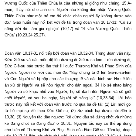
Vương Quốc của Thiên Chúa là của những ai giống như chúng. 15 A-
men, Thầy nói cho anh em: Người nào không đón nhận Vương Quốc
Thiên Chúa như một trẻ em
thì
chắc chắn người ấy
không được vào
đó.” Giáo huấn này nối kết với đề tài trong đoạn văn 10,17-31: “Có sự
sống đời đời làm gia nghiệp” (10,17) và “đi vào Vương Quốc Thiên
Chúa” (10,23.24.25.27).
Đoạn văn 10,17-31 nối tiếp bởi đoạn văn 10,32-34. Trong đoạn văn này,
Đức Giê-su và các môn đệ lên đường đi Giê-ru-sa-lem. Trên đường đi,
Đức Giê-su báo trước lần thứ III cuộc Thương Khó và Phục Sinh của
Người. Người nói với các môn đệ: “Này chúng ta đi lên Giê-ru-sa-lem
và Con Người sẽ bị nộp cho các thượng tế và các kinh sư. Họ sẽ lên
án xử tử Người và sẽ nộp Người cho dân ngoại. 34 Họ sẽ nhạo báng
Người và sẽ khạc nhổ vào Người, họ sẽ đánh đòn Người và sẽ giết
chết
Người
, và sau ba ngày, Người sẽ sống lại” (10,33-34). Lời báo
trước này nối kết với đoạn văn trước nó qua ba đề tài: (1) Lời mời gọi
từ bỏ mọi sự để theo Đức Giê-su, (2) Sự bách hại được nói đến ở
10,30, (3) Nguyên tắc đảo ngược: “kẻ đứng đầu sẽ đứng chót và những
kẻ đứng chót sẽ đứng đầu” ở 10,31. Nguyên tắc này có thể áp dụng
cho biến cố Thương Khó và Phục Sinh của Đức Giê-su. Tóm lại, đoạn