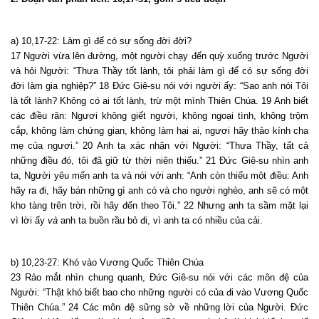
a) 10,17-22: Làm gì để có sự sống đời đời?
17 Người vừa lên đường, một người chạy đến quỳ xuống trước Người
và hỏi Người: “Thưa Thầy tốt lành, tôi phải làm gì để có sự sống đời
đời làm gia nghiệp?” 18 Đức Giê-su nói với người ấy: “Sao anh nói Tôi
là tốt lành? Không có ai tốt lành, trừ một mình Thiên Chúa. 19 Anh biết
các điều răn: Ngươi không giết người, không ngoại tình, không trộm
cắp, không làm chứng gian, không làm hại ai, ngươi hãy thảo kính cha
mẹ của ngươi.” 20 Anh ta xác nhận với Người: “Thưa Thầy, tất cả
những điều đó, tôi đã giữ từ thời niên thiếu.” 21 Đức Giê-su nhìn anh
ta, Người yêu mến anh ta và nói với anh: “Anh còn thiếu một điều: Anh
hãy ra đi, hãy bán những gì anh có và cho người nghèo, anh sẽ có một
kho tàng trên trời, rồi hãy đến theo Tôi.” 22 Nhưng anh ta sầm mặt lại
vì lời ấy
và
anh ta buồn rầu bỏ đi, vì anh ta có nhiều của cải.
b) 10,23-27: Khó vào Vương Quốc Thiên Chúa
23 Rảo mắt nhìn chung quanh, Đức Giê-su nói với các môn đệ của
Người: “Thật khó biết bao cho những người có của đi vào Vương Quốc
Thiên Chúa.” 24 Các môn đệ sững sờ về những lời của Người. Đức