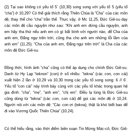
(2) Tại sao không có yếu tố 5’ (10,30) song song với yếu tố 5 (yếu tố
“cha”) ở 10,29? Có thể giải thích rằng Thiên Chúa là “Cha” của các môn
đệ, thay thế cho “cha” trần thế. Thực vậy, ở Mc 11,25, Đức Giê-su dạy
các môn đệ cầu nguyện như sau: “Khi anh em đứng cầu nguyện, anh
em hãy tha thứ nếu anh em có gì bất bình với người nào, để Cha của
anh em, Đấng ngự trên trời, cũng tha cho anh em những lỗi lầm của
anh em” (11,25). “Cha của anh em, Đấng ngự trên trời” là Cha của các
môn đệ Đức Giê-su.
Đồng thời, hình ảnh “cha” cũng có thể áp dụng cho chính Đức Giê-su.
Danh từ Hy Lạp “teknon” (con) ở số nhiều: “tekna” (các con, con cái)
xuất hiện 2 lần ở 10,29 và 10,30 trong các yếu tố song song: 6 // 6’.
Yếu tố “con cái” này trình bày cùng với các yếu tố khác trong quan hệ
gia đình: “cha”, “mẹ”, “anh em”, “chị em”. Điều lạ lùng là Đức Giê-su
cũng dùng từ “tekna” (các con, con cái) để gọi các môn đệ ở 10,24.
Người nói với các môn đệ: “Các con ơi (tekna), thật là khó biết bao để
đi vào Vương Quốc Thiên Chúa” (10,24).
Có thể hiểu rằng, vào thời điểm biên soạn Tin Mừng Mác-cô, Đức Giê-