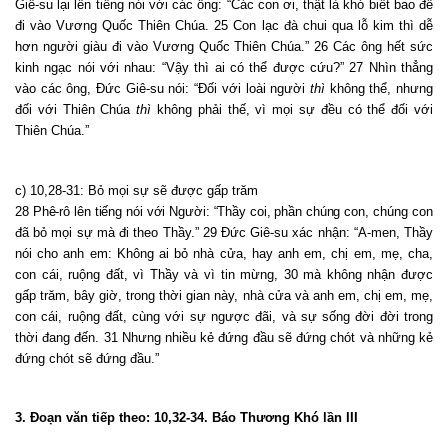
Giê-su lại lên tiếng nói với các ông: “Các con ơi, thật là khó biết bao để
đi vào Vương Quốc Thiên Chúa. 25 Con lạc đà chui qua lỗ kim thì dễ
hơn người giàu đi vào Vương Quốc Thiên Chúa.” 26 Các ông hết sức
kinh ngạc nói với nhau: “Vậy thì ai có thể được cứu?” 27 Nhìn thẳng
vào các ông, Đức Giê-su nói: “Đối với loài người
thì
không thể, nhưng
đối với Thiên Chúa
thì
không phải thế, vì mọi sự đều có thể đối với
Thiên Chúa.”
c) 10,28-31: Bỏ mọi sự sẽ được gấp trăm
28 Phê-rô lên tiếng nói với Người: “Thầy coi, phần chúng con,
chúng con
đã bỏ mọi sự mà đi theo Thầy.” 29 Đức Giê-su xác nhận: “A-men, Thầy
nói cho anh em: Không ai bỏ nhà cửa, hay anh em, chị em, mẹ, cha,
con cái, ruộng đất, vì Thầy và vì tin mừng, 30 mà không nhận được
gấp trăm, bây giờ, trong thời gian này, nhà cửa và anh em, chị em, mẹ,
con cái, ruộng đất, cùng với sự ngược đãi, và sự sống đời đời trong
thời đang đến. 31 Nhưng nhiều kẻ đứng đầu sẽ đứng chót và những kẻ
đứng chót sẽ đứng đầu.”
3. Đoạn văn tiếp theo: 10,32-34. Báo Thương Khó lần III