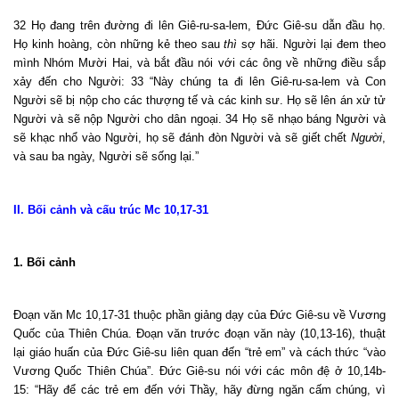
32 Họ đang trên đường đi lên Giê-ru-sa-lem, Đức Giê-su dẫn đầu họ.
Họ kinh hoàng, còn những kẻ theo sau
thì
sợ hãi. Người lại đem theo
mình Nhóm Mười Hai, và bắt đầu nói với các ông về những điều sắp
xảy đến cho Người: 33 “Này chúng ta đi lên Giê-ru-sa-lem và Con
Người sẽ bị nộp cho các thượng tế và các kinh sư. Họ sẽ lên án xử tử
Người và sẽ nộp Người cho dân ngoại. 34 Họ sẽ nhạo báng Người và
sẽ khạc nhổ vào Người, họ sẽ đánh đòn Người và sẽ giết chết
Người
,
và sau ba ngày, Người sẽ sống lại.”
II. Bối cảnh và cấu trúc Mc 10,17-31
1. Bối cảnh
Đoạn văn Mc 10,17-31 thuộc phần giảng dạy của Đức Giê-su về Vương
Quốc của Thiên Chúa. Đoạn văn trước đoạn văn này (10,13-16), thuật
lại giáo huấn của Đức Giê-su liên quan đến “trẻ em” và cách thức “vào
Vương Quốc Thiên Chúa”. Đức Giê-su nói với các môn đệ ở 10,14b-
15: “Hãy để các trẻ em đến với Thầy, hãy đừng ngăn cấm chúng, vì