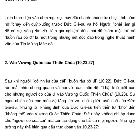
Trên bình diện văn chương, sự thay đổi nhanh chóng từ nhiệt tình hăm
hở “chạy đến quỳ xuống trước Đức Giê-su và hỏi Người “phải làm gì
để có sự sống đời đời làm gia nghiệp” đến thái độ “sầm mặt lại” và
“buồn rầu bỏ đi” là một trong những nét độc đáo trong nghệ thuật hành
văn của Tin Mừng Mác-cô.
2. Vào Vương Quốc của Thiên Chúa (10,23-27)
Sau khi người “có nhiều của cải” “buồn rầu bỏ đi” (10,22), Đức Giê-su
rảo mắt nhìn chung quanh và nói với các môn đệ: “Thật khó biết bao
cho những người có của đi vào Vương Quốc Thiên Chúa” (10,23). Sự
ngạc nhiên của các môn đệ tăng lên với những lời tuyên bố của Đức
Giê-su. Những lời khẳng định của Đức Giê-su tiến triển từ “khó” đến
“không thể” vào Vương Quốc Thiên Chúa. Điều này không chỉ áp dụng
cho “người có của cải” mà còn áp dụng cho tất cả mọi người. Những ý
tưởng này thể hiện qua cấu trúc đoạn văn 10,23-27: