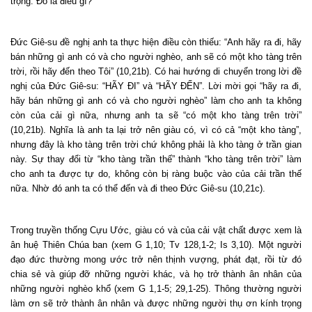
trọng. Đó là điều gì?
Đức Giê-su đề nghị anh ta thực hiện điều còn thiếu: “Anh hãy ra đi, hãy
bán những gì anh có và cho người nghèo, anh sẽ có một kho tàng trên
trời, rồi hãy đến theo Tôi” (10,21b). Có hai hướng di chuyển trong lời đề
nghị của Đức Giê-su: “HÃY ĐI” và “HÃY ĐẾN”. Lời mời gọi “hãy ra đi,
hãy bán những gì anh có và cho người nghèo” làm cho anh ta không
còn của cải gì nữa, nhưng anh ta sẽ “có một kho tàng trên trời”
(10,21b). Nghĩa là anh ta lại trở nên giàu có, vì có cả “một kho tàng”,
nhưng đây là kho tàng trên trời chứ không phải là kho tàng ở trần gian
này. Sự thay đổi từ “kho tàng trần thế” thành “kho tàng trên trời” làm
cho anh ta được tự do, không còn bị ràng buộc vào của cải trần thế
nữa. Nhờ đó anh ta có thể đến và đi theo Đức Giê-su (10,21c).
Trong truyền thống Cựu Ước, giàu có và của cải vật chất được xem là
ân huệ Thiên Chúa ban (xem G 1,10; Tv 128,1-2; Is 3,10). Một người
đạo đức thường mong ước trở nên thịnh vượng, phát đạt, rồi từ đó
chia sẻ và giúp đỡ những người khác, và họ trở thành ân nhân của
những người nghèo khổ (xem G 1,1-5; 29,1-25). Thông thường người
làm ơn sẽ trở thành ân nhân và được những người thụ ơn kính trọng