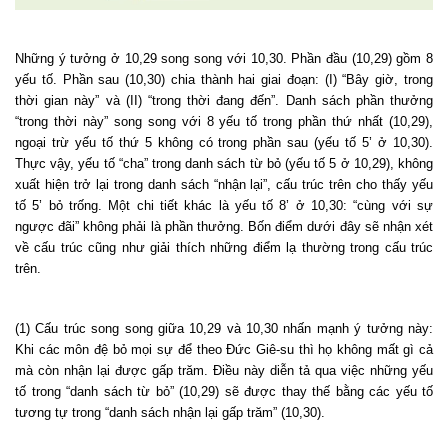
Những ý tưởng ở 10,29 song song với 10,30. Phần đầu (10,29) gồm 8
yếu tố. Phần sau (10,30) chia thành hai giai đoạn: (I) “Bây giờ, trong
thời gian này” và (II) “trong thời đang đến”. Danh sách phần thưởng
“trong thời này” song song với 8 yếu tố trong phần thứ nhất (10,29),
ngoại trừ yếu tố thứ 5 không có trong phần sau (yếu tố 5’ ở 10,30).
Thực vậy, yếu tố “cha” trong danh sách từ bỏ (yếu tố 5 ở 10,29), không
xuất hiện trở lại trong danh sách “nhận lại”, cấu trúc trên cho thấy yếu
tố 5’ bỏ trống. Một chi tiết khác là yếu tố 8’ ở 10,30: “cùng với sự
ngược đãi” không phải là phần thưởng. Bốn điểm dưới đây sẽ nhận xét
về cấu trúc cũng như giải thích những điểm lạ thường trong cấu trúc
trên.
(1) Cấu trúc song song giữa 10,29 và 10,30 nhấn mạnh ý tưởng này:
Khi các môn đệ bỏ mọi sự để theo Đức Giê-su thì họ không mất gì cả
mà còn nhận lại được gấp trăm. Điều này diễn tả qua việc những yếu
tố trong “danh sách từ bỏ” (10,29) sẽ được thay thế bằng các yếu tố
tương tự trong “danh sách nhận lại gấp trăm” (10,30).