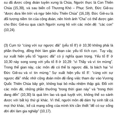
su đã được cộng đoàn tuyên xưng là Chúa, Người thực là Con Thiên
Chúa (15,39), và sau biến cố Thương Khó – Phục Sinh, Đức Giê-su
“được đưa lên trời và ngự bên hữu Thiên Chúa” (16,19). Đức Giê-su là
đối tượng niềm tin của cộng đoàn, nên hình ảnh “Cha” có thể được gán
cho Đức Giê-su qua cách Người xưng hô với các môn đệ: “các con”
(10,24).
(3) Cụm từ “cùng với sự ngược đãi” (yếu tố 8’) ở 10,30 không phải là
phần thưởng, đồng thời làm gián đoạn các yếu tố tích cực. Tuy vậy,
sự xuất hiện yếu tố “ngược đãi” có ý nghĩa quan trọng. Yếu tố 8’ ở
10,30 này song song với yếu tố 8 ở 10,29: “vì Thầy và vì tin mừng”.
Trong thế gian này, các môn đệ có thể bị ngược đãi, bị bách hại “vì
Đức Giê-su và vì tin mừng.” Sự xuất hiện yếu tố 8’: “cùng với sự
ngược đãi” nhắc nhở cộng đoàn môn đệ rằng việc tham dự vào Vương
Quốc Thiên Chúa bây giờ, không loại bỏ mầu nhiệm thập giá. Đối với
các môn đệ, những phần thưởng “trong thời gian này” và “trong thời
đang đến” (10,30) là quá lớn lao và quá tuyệt vời, không thể so sánh
được với bất kỳ thứ gì khác. Vì thế, người môn đệ dám hy sinh tất cả
mọi thứ khác, kể cả mạng sống của mình khi cần thiết “để có sự sống
đời đời làm gia nghiệp” (10,17).