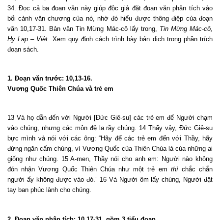
34. Đọc cả ba đoạn văn này giúp độc giả đặt đoạn văn phân tích vào
bối cảnh văn chương của nó, nhờ đó hiểu được thông điệp của đoạn
văn 10,17-31. Bản văn Tin Mừng Mác-cô lấy trong,
Tin Mừng Mác-cô,
Hy Lạp – Việt
. Xem quy định cách trình bày bản dịch
trong phần trích
đoạn sách
.
1. Đoạn văn trước: 10,13-16.
Vương Quốc Thiên Chúa và trẻ em
13 Và họ dẫn đến với Người [Đức Giê-su] các trẻ em để Người chạm
vào chúng, nhưng các môn đệ la rầy chúng. 14 Thấy vậy, Đức Giê-su
bực mình và nói với các ông: “Hãy để các trẻ em đến với Thầy, hãy
đừng ngăn cấm chúng, vì Vương Quốc của Thiên Chúa là của những ai
giống như chúng. 15 A-men, Thầy nói cho anh em: Người nào không
đón nhận Vương Quốc Thiên Chúa như một trẻ em
thì
chắc chắn
người ấy
không được vào đó.” 16 Và Người ôm lấy chúng, Người đặt
tay ban phúc lành cho chúng.
2. Đoạn văn phân tích: 10,17-31, gồm 3 tiểu đoạn