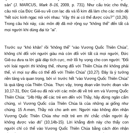
sản
” (J. MARCUS,
Mark 8–16,
2009, p. 731). Như cấu trúc cho thấy,
câu nói của Đức Giê-su về con lạc đà và lỗ kim đã làm cho các môn đệ
“hết sức kinh ngạc nói với nhau: ‘Vậy thì ai có thể được cứu?’” (10,26).
Trong câu hỏi này, các môn đệ đã mở rộng sự “không thể” đến tất cả
mọi người khi dùng đại từ “ai”.
Trước sự “khó khăn” rồi “không thể” “vào Vương Quốc Thiên Chúa”,
không chỉ đối với người giàu mà còn đối với tất cả mọi người, Đức
Giê-su đưa ra lời giải đáp tích cực, mở lối hy vọng cho con người: “Đối
với loài người
thì
không thể, nhưng đối với Thiên Chúa
thì
không phải
thế, vì mọi sự đều có thể đối với Thiên Chúa” (10,27). Đây là ý tưởng
nền tảng và quan trọng, bởi vì trước hết “vào Vương Quốc Thiên Chúa”
là quà tặng của Thiên Chúa. Thực vậy, trong đoạn văn trước đoạn văn
10,17-31, Đức Giê-su đã nói với các môn đệ về trẻ em và Vương Quốc
Thiên Chúa: “14b Hãy để các trẻ em đến với Thầy, hãy đừng ngăn cấm
chúng, vì Vương Quốc của Thiên Chúa là của những ai giống như
chúng. 15 A-men, Thầy nói cho anh em: Người nào không đón nhận
Vương Quốc Thiên Chúa như một trẻ em
thì
chắc chắn người ấy
không được vào đó” (10,14b-15). Lời khẳng định này cho thấy con
người chỉ có thể vào Vương Quốc Thiên Chúa bằng cách đón nhận