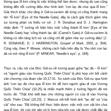
thừng qua lỗ kim cũng là việc không thể làm được, nhưng dù sao cũng
không đến nỗi cường điệu như hình ảnh “con lạc đà chui qua lỗ kim.”
Giải thích khác cho rằng ở Giê-ru-sa-lem đã từng có cổng thành mang
tên “lỗ kim” (Eye of the Needle Gate), đây là cách giải thích giảm nhẹ
sự tương phản và thiếu cơ sở. J. R. Donahue and D. J. Harrington
nhận định: “Ý tưởng về hiện hữu một ‘cổng thành lỗ kim’ (Eye of the
Needle Gate) hay ‘cổng thành lạc đà’ (Camel’s Gate) ở Giê-ru-sa-lem là
không có nền tảng lịch sử và cũng chỉ để giảm nhẹ sự cường điệu” (J.
R. DONAHUE; D. J. HARRINGTON,
Gospel of Mark,
2002, p. 304).
Cũng vậy, theo P. Minear, những cách hiểu trên đây là “thu nhỏ
con lạc
đà
và mở rộng
lỗ kim
” (P. MINEAR, “Needle’s eye”, p. 169).
Thực ra, câu nói của Đức Giê-su về tương quan giữa “lạc đà – lỗ kim”
và “người giàu vào Vương Quốc Thiên Chúa” là phù hợp với bối cảnh
văn chương của đoạn văn 10,17-31. So sánh của Đức Giê-su qua hình
ảnh “con lạc đà chui qua lỗ kim thì dễ hơn người giàu đi vào Vương
Quốc Thiên Chúa” (10,25) là nhấn mạnh thêm ý tưởng Người đã nói
trước đó: “Thật khó biết bao cho những người có của đi vào Vương
Quốc Thiên Chúa” (10,23). J. Marcus nối kết hình ảnh “lạc đà” và “của
cải” như sau: “Đ
ã không thể
thực hiện được việc
một con vật
lớn
chui
qua
lỗ kim
, thì còn trở nên
vô lý hơn nữa
khi con vật
được
chất đầy
tài