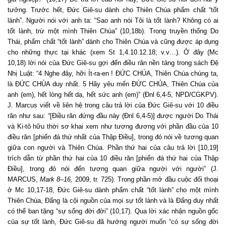
tưởng. Trước hết, Đức Giê-su dành cho Thiên Chúa phẩm chất “tốt
lành”. Người nói với anh ta: “Sao anh nói Tôi là tốt lành? Không có ai
tốt lành, trừ một mình Thiên Chúa” (10,18b). Trong truyền thống Do
Thái, phẩm chất “tốt lành” dành cho Thiên Chúa và cũng được áp dụng
cho những thực tại khác (xem St 1,4.10.12.18; v.v…). Ở đây (Mc
10,18) lời nói của Đức Giê-su gợi đến điều răn nền tảng trong sách Đệ
Nhị Luật: “
4
Nghe đây, hỡi Ít-ra-en !
ĐỨC CHÚA
, Thiên Chúa chúng ta,
là
ĐỨC CHÚA
duy nhất.
5
Hãy yêu mến
ĐỨC CHÚA
, Thiên Chúa của
anh (em), hết lòng hết dạ, hết sức anh (em)” (Đnl 6,4-5, NPD/CGKPV).
J. Marcus viết về liên hệ trong câu trả lời của Đức Giê-su với 10 điều
răn như sau: “[Điều răn đứng đầu này (Đnl 6,4-5)] được người Do Thái
và Ki-tô hữu thời sơ khai xem như tương đương với phần đầu của 10
điều răn [phiến đá thứ nhất của Thập Điều], trong đó nói về tương quan
giữa con người và Thiên Chúa. Phần thứ hai của câu trả lời [10,19]
trích dẫn từ phần thứ hai của 10 điều răn [phiến đá thứ hai của Thập
Điều], trong đó nói đến tương quan giữa người với người” (J.
MARCUS,
Mark 8–16,
2009, tr. 725). Trong phần mở đầu cuộc đối thoại
ở Mc 10,17-18, Đức Giê-su dành phẩm chất “tốt lành” cho một mình
Thiên Chúa, Đấng là cội nguồn của mọi sự tốt lành và là Đấng duy nhất
có thể ban tặng “sự sống đời đời” (10,17). Qua lời xác nhận nguồn gốc
của sự tốt lành, Đức Giê-su đã hướng người muốn “có sự sống đời