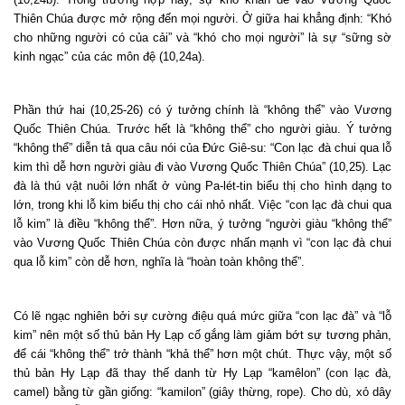
Thiên Chúa được mở rộng đến mọi người. Ở giữa hai khẳng định: “Khó
cho những người có của cải” và “khó cho mọi người” là sự “sững sờ
kinh ngạc” của các môn đệ (10,24a).
Phần thứ hai (10,25-26) có ý tưởng chính là “không thể” vào Vương
Quốc Thiên Chúa. Trước hết là “không thể” cho người giàu. Ý tưởng
“không thể” diễn tả qua câu nói của Đức Giê-su: “Con lạc đà chui qua lỗ
kim thì dễ hơn người giàu đi vào Vương Quốc Thiên Chúa” (10,25). Lạc
đà là thú vật nuôi lớn nhất ở vùng Pa-lét-tin biểu thị cho hình dạng to
lớn, trong khi lỗ kim biểu thị cho cái nhỏ nhất. Việc “con lạc đà chui qua
lỗ kim” là điều “không thể”. Hơn nữa, ý tưởng “người giàu “không thể”
vào Vương Quốc Thiên Chúa còn được nhấn mạnh vì “con lạc đà chui
qua lỗ kim” còn dễ hơn, nghĩa là “hoàn toàn không thể”.
Có lẽ ngạc nghiên bởi sự cường điệu quá mức giữa “con lạc đà” và “lỗ
kim” nên một số thủ bản Hy Lạp cố gắng làm giảm bớt sự tương phản,
để cái “không thể” trở thành “khả thể” hơn một chút. Thực vậy, một số
thủ bản Hy Lạp đã thay thế danh từ Hy Lạp “kamêlon” (con lạc đà,
camel) bằng từ gần giống: “kamilon” (giây thừng, rope). Cho dù, xỏ dây