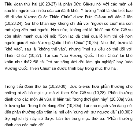
Tiểu đoạn thứ hai (10,23-27) là phần Đức Giê-su nói với các môn đệ
sau khi người có nhiều của cải đã đi khỏi. Ý tưởng “thật là khó biết bao
để đi vào Vương Quốc Thiên Chúa” được Đức Giê-su nói đến 2 lần
(10,23.24). Sự khó khăn này không chỉ đối với “người có của” mà còn
mở rộng đến mọi người. Hơn nữa, không chỉ là “khó” mà Đức Giê-su
còn nhấn mạnh qua lời nói: “Con lạc đà chui qua lỗ kim thì dễ hơn
người giàu đi vào Vương Quốc Thiên Chúa” (10,25). Như thế, trước là
“khó vào”, sau là “không thể vào”, nhưng “mọi sự đều có thể đối với
Thiên Chúa” (10,27). Tại sao “vào Vương Quốc Thiên Chúa” lại khó
khăn như thế? Đề tài “có sự sống đời đời làm gia nghiệp” hay “vào
Vương Quốc Thiên Chúa” sẽ được trình bày trong mục thứ hai.
Trong tiểu đoạn thứ ba (10,28-30), Đức Giê-su hứa phần thưởng cho
những ai đã bỏ mọi sự mà đi theo Đức Giê-su (10,28). Phần thưởng
dành cho các môn đệ vừa ở hiện tại: “trong thời gian này” (10,30a) vừa
ở tương lai: “trong thời đang đến” (10,30b). Tại sao mạch văn đang nói
đến phần thưởng gấp trăm lại nói đến “cùng với sự ngược đãi” (10,30)?
Sự nghịch lý này sẽ được bàn tới trong mục thứ ba: “Phần thưởng
dành cho các môn đệ”.