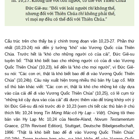
Cấu trúc trên cho thấy ba ý chính trong đoạn văn 10,23-27. Phần thứ
nhất (10,23-24) nói đến ý tưởng “khó” vào Vương Quốc của Thiên
Chúa. Trước hết là “khó cho những người có của cải”, Đức Giê-su
tuyên bố: “Thật khó biết bao cho những người có của đi vào Vương
Quốc Thiên Chúa” (10,23), kế đến là “khó cho mọi người”, vì Đức Giê-
su nói: “Các con ơi, thật là khó biết bao để đi vào Vương Quốc Thiên
Chúa” (10,24b). Câu này xuất hiện trong nhiều thủ bản Hy Lạp cổ. Một
số thủ bản khác viết: “Các con ơi, thật là khó cho những kẻ cậy dựa
vào của cải để đi vào Vương Quốc Thiên Chúa” (10,25), có lẽ cụm từ
“những kẻ cậy dựa vào của cải” đã được thêm vào để trùng khớp với ý
lời Đức Giê-su đã nói trước đó ở 10,23 (xem chi tiết các thủ bản ở chú
thích Mc 10,24 trong
Tin Mừng Mác-cô Hy Lạp – Việt
). Chúng tôi theo
bản văn Hy Lạp Mc 10,24 của Nestle-Aland,
Novum Testamentum
Graece,
(27th Revised Edition), Stuttgart, Deutsche Bibelgesellschaft,
1996: “Thật là khó biết bao để đi vào Vương Quốc Thiên Chúa”
(10,24b). Trong trường hợp này, sự khó khăn để vào Vương Quốc