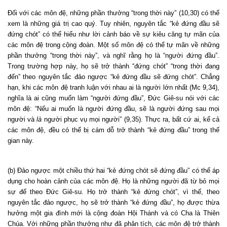
Đối với các môn đệ, những phần thưởng “trong thời này” (10,30) có thể
xem là những giá trị cao quý. Tuy nhiên, nguyên tắc “kẻ đứng đầu sẽ
đứng chót” có thể hiểu như lời cảnh báo về sự kiêu căng tự mãn của
các môn đệ trong cộng đoàn. Một số môn đệ có thể tự mãn về những
phần thưởng “trong thời này”, và nghĩ rằng họ là “người đứng đầu”.
Trong trường hợp này, họ sẽ trở thành “đứng chót” “trong thời đang
đến” theo nguyên tắc đảo ngược “kẻ đứng đầu sẽ đứng chót”. Chẳng
hạn, khi các môn đệ tranh luận với nhau ai là người lớn nhất (Mc 9,34),
nghĩa là ai cũng muốn làm “người đứng đầu”, Đức Giê-su nói với các
môn đệ: “Nếu ai muốn là người đứng đầu, sẽ là người đứng sau mọi
người và
là
người phục vụ mọi người” (9,35). Thực ra, bất cứ ai, kể cả
các môn đệ, đều có thể bị cám dỗ trở thành “kẻ đứng đầu” trong thế
gian này.
(b) Đảo ngược một chiều thứ hai “kẻ đứng chót sẽ đứng đầu” có thể áp
dụng cho hoàn cảnh của các môn đệ. Họ là những người đã từ bỏ mọi
sự để theo Đức Giê-su. Họ trở thành “kẻ đứng chót”, vì thế, theo
nguyên tắc đảo ngược, họ sẽ trở thành “kẻ đứng đầu”, họ được thừa
hưởng một gia đình mới là cộng đoàn Hội Thánh và có Cha là Thiên
Chúa. Với những phần thưởng như đã phân tích, các môn đệ trở thành