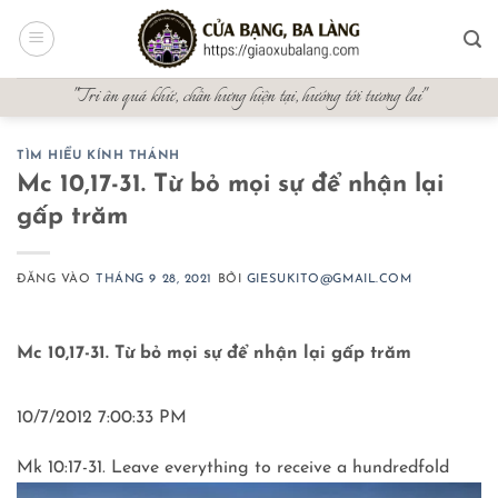
Bỏ
qua
nội
"Tri ân quá khứ, chấn hưng hiện tại, hướng tới tương lai"
dung
TÌM HIỂU KÍNH THÁNH
Mc 10,17-31. Từ bỏ mọi sự để nhận lại
gấp trăm
ĐĂNG VÀO
THÁNG 9 28, 2021
BỞI
GIESUKITO@GMAIL.COM
Mc 10,17-31. Từ bỏ mọi sự để nhận lại gấp trăm
10/7/2012 7:00:33 PM
Mk 10:17-31. Leave everything to receive a hundredfold