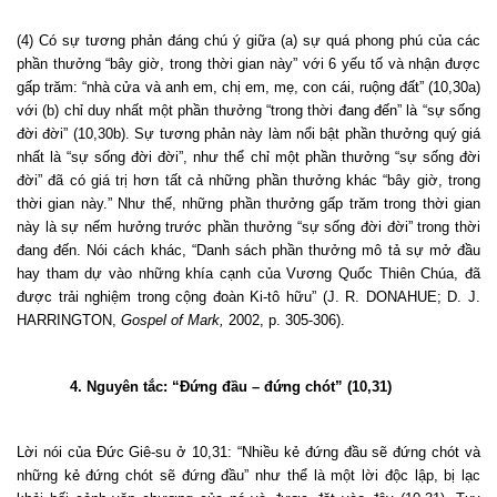
(4) Có sự tương phản đáng chú ý giữa (a) sự quá phong phú của các
phần thưởng “bây giờ, trong thời gian này” với 6 yếu tố và nhận được
gấp trăm: “nhà cửa và anh em, chị em, mẹ, con cái, ruộng đất” (10,30a)
với (b) chỉ duy nhất một phần thưởng “trong thời đang đến” là “sự sống
đời đời” (10,30b). Sự tương phản này làm nổi bật phần thưởng quý giá
nhất là “sự sống đời đời”, như thể chỉ một phần thưởng “sự sống đời
đời” đã có giá trị hơn tất cả những phần thưởng khác “bây giờ, trong
thời gian này.” Như thế, những phần thưởng gấp trăm trong thời gian
này là sự nếm hưởng trước phần thưởng “sự sống đời đời” trong thời
đang đến. Nói cách khác, “Danh sách phần thưởng mô tả sự mở đầu
hay tham dự vào những khía cạnh của Vương Quốc Thiên Chúa, đã
được trải nghiệm trong cộng đoàn Ki-tô hữu” (J. R. DONAHUE; D. J.
HARRINGTON,
Gospel of Mark,
2002, p. 305-306).
4. Nguyên tắc: “Đứng đầu – đứng chót” (10,31)
Lời nói của Đức Giê-su ở 10,31: “Nhiều kẻ đứng đầu sẽ đứng chót và
những kẻ đứng chót sẽ đứng đầu” như thể là một lời độc lập, bị lạc