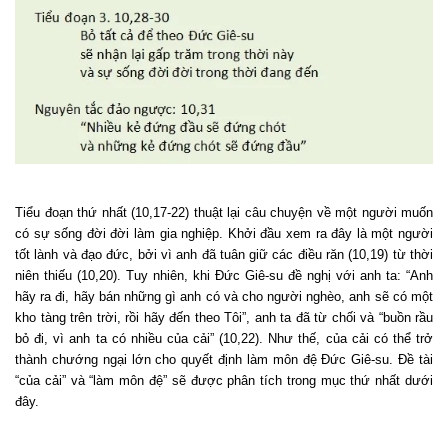
Tiểu đoạn thứ nhất (10,17-22) thuật lại câu chuyện về một người muốn
có sự sống đời đời làm gia nghiệp. Khởi đầu xem ra đây là một người
tốt lành và đạo đức, bởi vì anh đã tuân giữ các điều răn (10,19) từ thời
niên thiếu (10,20). Tuy nhiên, khi Đức Giê-su đề nghị với anh ta: “Anh
hãy ra đi, hãy bán những gì anh có và cho người nghèo, anh sẽ có một
kho tàng trên trời, rồi hãy đến theo Tôi”, anh ta đã từ chối và “buồn rầu
bỏ đi, vì anh ta có nhiều của cải” (10,22). Như thế, của cải có thể trở
thành chướng ngại lớn cho quyết định làm môn đệ Đức Giê-su. Đề tài
“của cải” và “làm môn đệ” sẽ được phân tích trong mục thứ nhất dưới
đây.