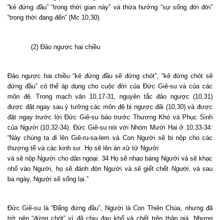
“kẻ đứng đầu” “trong thời gian này” và thừa hưởng “sự sống đời đời”
“trong thời đang đến” (Mc 10,30).
(2) Đảo ngược hai chiều
Đảo ngược hai chiều “kẻ đứng đầu sẽ đứng chót”, “kẻ đứng chót sẽ
đứng đầu” có thể áp dụng cho cuộc đời của Đức Giê-su và của các
môn đệ. Trong mạch văn 10,17-31, nguyên tắc đảo ngược (10,31)
được đặt ngay sau ý tưởng các môn đệ bị ngược đãi (10,30) và được
đặt ngay trước lời Đức Giê-su báo trước Thương Khó và Phục Sinh
của Người (10,32-34). Đức Giê-su nói với Nhóm Mười Hai ở 10,33-34:
“Này chúng ta đi lên Giê-ru-sa-lem và Con Người sẽ bị nộp cho các
thượng tế và các kinh sư.
Họ sẽ lên án xử tử Người
và sẽ nộp Người cho dân ngoại. 34 Họ sẽ nhạo báng Người và sẽ khạc
nhổ vào Người, họ sẽ đánh đòn Người và sẽ giết chết
Người
, và sau
ba ngày, Người sẽ sống lại.”
Đức Giê-su là “Đấng đứng đầu”, Người là Con Thiên Chúa, nhưng đã
trở nên “đứng chót” vì đã chịu đau khổ và chết trên thập giá. Nhưng