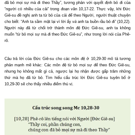
đã bỏ mọi sự mà đi theo Thầy”, tương phản với quyết định bỏ đi của
“người có nhiều của cải” trong đoạn văn 10,17-22. Thực vậy, khi Đức
Giê-su đề nghị anh ta từ bỏ của cải để theo Người, người thuật chuyện
cho biết: “Anh ta sầm mặt lại vì lời ấy
và
anh ta buồn rầu bỏ đi” (10,22).
Người này đã từ chối trở thành môn đệ Đức Giê-su, anh ta không
muốn “từ bỏ mọi sự mà đi theo Đức Giê-su”, như trong lời nói của Phê-
rô.
Câu trả lời của Đức Giê-su cho các môn đệ ở 10,29-30 mô tả tương
phản mạnh mẽ khác: Các môn đệ từ bỏ mọi sự để theo Đức Giê-su,
nhưng họ không mất gì cả, ngược lại họ nhận được gấp trăm những
thứ mà họ đã từ bỏ. Tìm hiểu cấu trúc lời Đức Giê-su tuyên bố ở
10,29-30 sẽ cho thấy nhiều điểm thú vị.