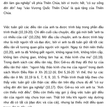
đời làm gia nghiệp” về phía Thiên Chúa, bởi vì trước hết, “có sự sống
đời đời” hay “vào Vương Quốc Thiên Chúa” là quà tặng của Thiên
Chúa.
Việc tuân giữ các điều răn của anh ta được trình bày trong phần đầu
trình thuật (10,19-20). Chỉ đến cuối câu chuyện, độc giả mới biết “anh ta
có nhiều của cải” (10,22b). Mở đầu câu chuyện, anh ta được trình bày
như là một người tốt và đạo đức, bởi vì anh ta đã tuân giữ rất tốt các
điều răn về tương quan giữa người với người. Ngay từ thời niên thiếu
(10,20), anh ta đã “không giết người, không ngoại tình, không trộm cắp,
không làm chứng gian, không làm hại ai, thảo kính cha mẹ” (10,19).
Trong danh sách các điều răn này, Đức Giê-su đã thay đổi thứ tự của
điều răn thứ năm: “ngươi hãy thảo kính cha mẹ của ngươi” trong danh
sách Mười Điều Răn ở Xh 20,12-16; Đnl 5,16-20. Vì thế, thứ tự các
điều răn ở Mc 10,19 là 6, 7, 8, 9, 10, 5. Phần trình thuật tiếp theo cho
thấy việc tuân giữ cẩn thận các điều răn trên đây chưa đủ để “có sự
sống đời đời làm gia nghiệp” (10,17). Đức Giê-su nói với anh ta: “Anh
còn thiếu một điều”. Điều còn thiếu này gợi ý rằng việc tuân giữ điều
răn của người này chưa trọn vẹn. Thật trớ trêu khi người này dường
như đã có tất cả (đạo đức và của cải), nhưng lại thiếu một điều quan