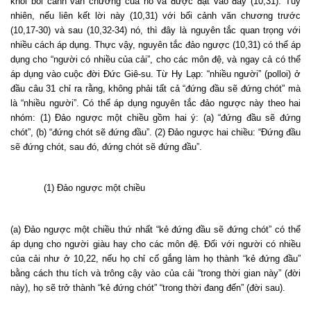
khỏi bối cảnh văn chương của nó và được đặt vào đây (10,31). Tuy
nhiên, nếu liên kết lời này (10,31) với bối cảnh văn chương trước
(10,17-30) và sau (10,32-34) nó, thì đây là nguyên tắc quan trọng với
nhiều cách áp dụng. Thực vậy, nguyên tắc đảo ngược (10,31) có thể áp
dụng cho “người có nhiều của cải”, cho các môn đệ, và ngay cả có thể
áp dụng vào cuộc đời Đức Giê-su. Từ Hy Lạp: “nhiều người” (polloi) ở
đầu câu 31 chỉ ra rằng, không phải tất cả “đứng đầu sẽ đứng chót” mà
là “nhiều người”. Có thể áp dụng nguyên tắc đảo ngược này theo hai
nhóm: (1) Đảo ngược một chiều gồm hai ý: (a) “đứng đầu sẽ đứng
chót”, (b) “đứng chót sẽ đứng đầu”. (2) Đảo ngược hai chiều: “Đứng đầu
sẽ đứng chót, sau đó, đứng chót sẽ đứng đầu”.
(1) Đảo ngược một chiều
(a) Đảo ngược một chiều thứ nhất “kẻ đứng đầu sẽ đứng chót” có thể
áp dụng cho người giàu hay cho các môn đệ. Đối với người có nhiều
của cải như ở 10,22, nếu họ chỉ cố gắng làm họ thành “kẻ đứng đầu”
bằng cách thu tích và trông cậy vào của cải “trong thời gian này” (đời
này), họ sẽ trở thành “kẻ đứng chót” “trong thời đang đến” (đời sau).