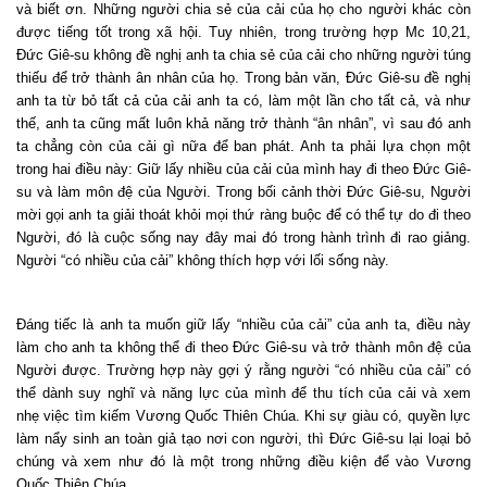
và biết ơn. Những người chia sẻ của cải của họ cho người khác còn
được tiếng tốt trong xã hội. Tuy nhiên, trong trường hợp Mc 10,21,
Đức Giê-su không đề nghị anh ta chia sẻ của cải cho những người túng
thiếu để trở thành ân nhân của họ. Trong bản văn, Đức Giê-su đề nghị
anh ta từ bỏ tất cả của cải anh ta có, làm một lần cho tất cả, và như
thế, anh ta cũng mất luôn khả năng trở thành “ân nhân”, vì sau đó anh
ta chẳng còn của cải gì nữa để ban phát. Anh ta phải lựa chọn một
trong hai điều này: Giữ lấy nhiều của cải của mình hay đi theo Đức Giê-
su và làm môn đệ của Người. Trong bối cảnh thời Đức Giê-su, Người
mời gọi anh ta giải thoát khỏi mọi thứ ràng buộc để có thể tự do đi theo
Người, đó là cuộc sống nay đây mai đó trong hành trình đi rao giảng.
Người “có nhiều của cải” không thích hợp với lối sống này.
Đáng tiếc là anh ta muốn giữ lấy “nhiều của cải” của anh ta, điều này
làm cho anh ta không thể đi theo Đức Giê-su và trở thành môn đệ của
Người được. Trường hợp này gợi ý rằng người “có nhiều của cải” có
thể dành suy nghĩ và năng lực của mình để thu tích của cải và xem
nhẹ việc tìm kiếm Vương Quốc Thiên Chúa. Khi sự giàu có, quyền lực
làm nẩy sinh an toàn giả tạo nơi con người, thì Đức Giê-su lại loại bỏ
chúng và xem như đó là một trong những điều kiện để vào Vương
Quốc Thiên Chúa.