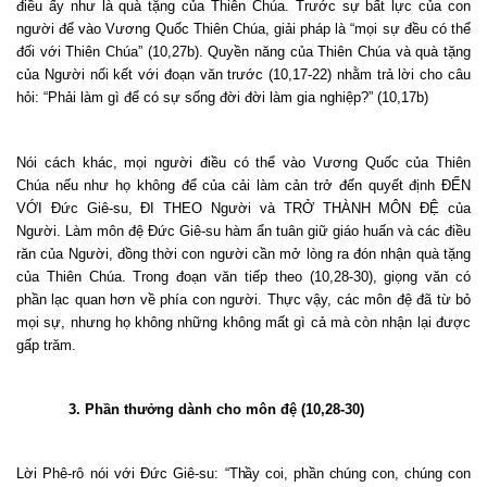
điều ấy như là quà tặng của Thiên Chúa. Trước sự bất lực của con
người để vào Vương Quốc Thiên Chúa, giải pháp là “mọi sự đều có thể
đối với Thiên Chúa” (10,27b). Quyền năng của Thiên Chúa và quà tặng
của Người nối kết với đoạn văn trước (10,17-22) nhằm trả lời cho câu
hỏi: “Phải làm gì để có sự sống đời đời làm gia nghiệp?” (10,17b)
Nói cách khác, mọi người điều có thể vào Vương Quốc của Thiên
Chúa nếu như họ không để của cải làm cản trở đến quyết định ĐẾN
VỚI Đức Giê-su, ĐI THEO Người và TRỞ THÀNH MÔN ĐỆ của
Người. Làm môn đệ Đức Giê-su hàm ẩn tuân giữ giáo huấn và các điều
răn của Người, đồng thời con người cần mở lòng ra đón nhận quà tặng
của Thiên Chúa. Trong đoạn văn tiếp theo (10,28-30), giọng văn có
phần lạc quan hơn về phía con người. Thực vậy, các môn đệ đã từ bỏ
mọi sự, nhưng họ không những không mất gì cả mà còn nhận lại được
gấp trăm.
3. Phần thưởng dành cho môn đệ (10,28-30)
Lời Phê-rô nói với Đức Giê-su:
“Thầy coi, phần chúng con,
chúng con