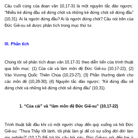
Câu cuối cùng của đoạn văn 10,17-31 là một nguyên tắc đảo ngược:
“Nhiều kẻ đứng đầu sẽ đứng chót và những kẻ đứng chót sẽ đứng đầu”
(10,31). Ai là người đứng đầu? Ai là người đứng chót? Câu nói trên của
Đức Giê-su sẽ được phân tích trong mục thứ tư.
III. Phân tích
Chúng tôi sẽ phân tích đoạn văn 10,17-31 theo diễn tiến của trình thuật
qua bốn mục: (1) Của cải và làm môn đệ Đức Giê-su (10,17-22); (2)
Vào Vương Quốc Thiên Chúa (10,23-27); (3) Phần thưởng dành cho
các môn đệ (10,28-30); (4) Nguyên tắc đảo ngược: “Kẻ đứng đầu sẽ
đứng chót và những kẻ đứng chót sẽ đứng đầu” (10,31).
1. “Của cải” và “làm môn đệ Đức Giê-su” (10,17-22)
Trình thuật bắt đầu khi có một người chạy đến quỳ xuống và hỏi Đức
Giê-su: “Thưa Thầy tốt lành, tôi phải làm gì để có sự sống đời đời làm
gia nghiệp?” (10,17) Để trả lời câu hỏi này, Đức Giê-su nói đến hai ý