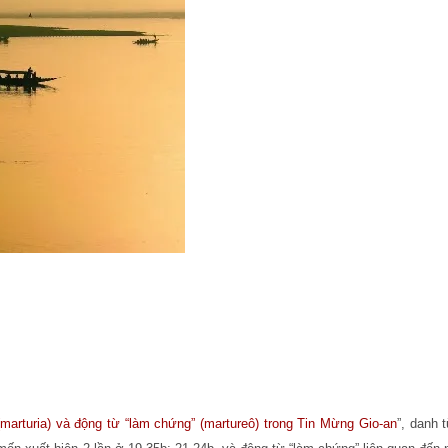
(marturia) và động từ “làm chứng” (martureô) trong Tin Mừng Gio-an
”, danh t