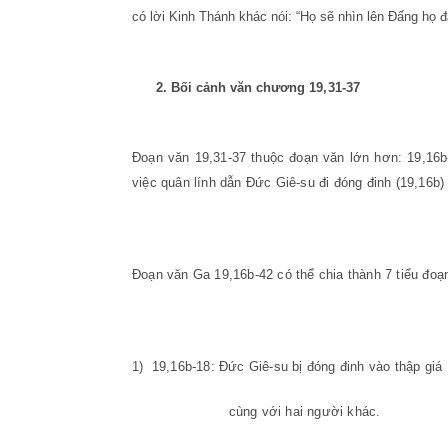
có lời Kinh Thánh khác nói: “Họ sẽ nhìn lên Đấng họ 
2. Bối cảnh văn chương
19,31-37
Đoạn văn 19,31-37 thuộc đoạn văn lớn hơn: 19,16b
việc quân lính dẫn Đức Giê-su đi đóng đinh (19,16b)
Đoạn văn Ga 19,16b-42 có thể chia thành 7 tiểu đoạ
1) 19,16b-18: Đức Giê-su bị đóng đinh vào thập gi
cùng với hai người khác.