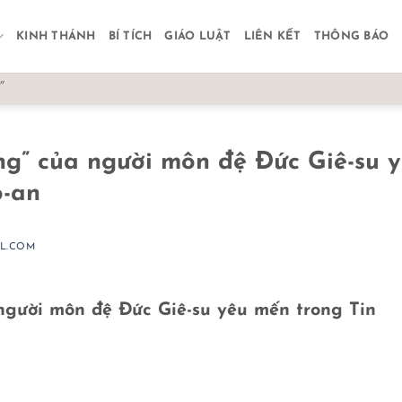
KINH THÁNH
BÍ TÍCH
GIÁO LUẬT
LIÊN KẾT
THÔNG BÁO
"
ng” của người môn đệ Đức Giê-su 
o-an
IL.COM
 người môn đệ Đức Giê-su yêu mến trong Tin