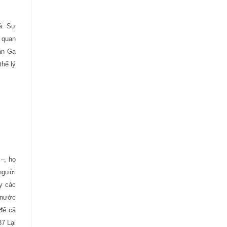
á. Sự
 quan
ăn Ga
thể lý
n
–
, họ
người
y các
 nước
để cả
37
Lại