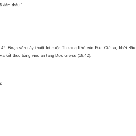
đã đâm thâu.”
-42. Đoạn văn này thuật lại cuộc Thương Khó của Đức Giê-su, khởi đầu
 và kết thúc bằng việc an táng Đức Giê-su (19,42).
n:
á