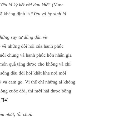
Yêu là ký kết với đau khổ
” (Mme
ã khẳng định là “
Yêu và hy sinh là
hững suy tư đúng đắn về
p về những đòi hỏi của hạnh phúc
nói chung và hạnh phúc hôn nhân gia
t món quà tặng được cho không và chỉ
sống đều đòi hỏi khắt khe nơi mỗi
ỳ và cam go. Vì thế chỉ những ai không
hồng cuộc đời, thì mới hái được bông
.”
[4]
ảm nhất, tôi chưa