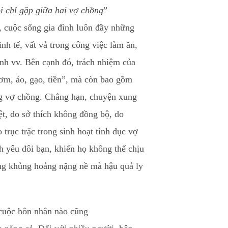
ôi chỉ gặp giữa hai vợ chồng
”
y, cuộc sống gia đình luôn đầy những
nh tế, vất vả trong công việc làm ăn,
ình vv. Bên cạnh đó, trách nhiệm của
cơm, áo, gạo, tiền”, mà còn bao gồm
ống vợ chồng. Chẳng hạn, chuyện xung
iệt, do sở thích không đồng bộ, do
trục trặc trong sinh hoạt tình dục vợ
 yêu đôi bạn, khiến họ không thể chịu
ng khủng hoảng nặng nề mà hậu quả ly
 cuộc hôn nhân nào cũng