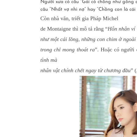
Người xưa có câu “Gái có chồng như gông đ
câu “Nhất vợ nhì nợ” hay “Chồng con là cái
Còn nhà văn, triết gia Pháp Michel
de Montaigne thì mô tả rằng “
Hôn nhân ví
như một cái lồng, những con chim ở ngoà
trong chỉ mong thoát ra
”. Hoặc có người đ
tình mà
nhân vật chính chết ngay từ chương đầu
” 