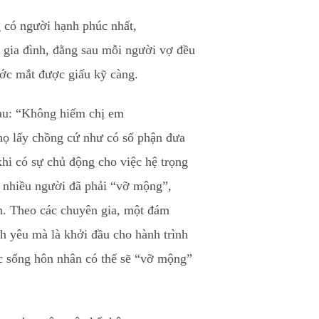
 có người hạnh phúc nhất,
 gia đình, đằng sau mỗi người vợ đều
ước mắt được giấu kỹ càng.
sau: “Không hiếm chị em
họ lấy chồng cứ như có số phận đưa
khi có sự chủ động cho việc hệ trọng
à nhiều người đã phải “vỡ mộng”,
n. Theo các chuyên gia, một đám
nh yêu mà là khởi đầu cho hành trình
ộc sống hôn nhân có thể sẽ “vỡ mộng”