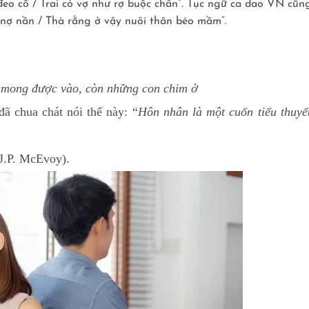
eo cổ / Trai có vợ như rợ buộc chân”. Tục ngữ ca dao VN cũn
 nợ nần / Thà rằng ở vậy nuôi thân béo mầm”.
i mong được vào, còn những con chim ở
ã chua chát nói thế này: “
Hôn nhân là một cuốn tiểu thuyết
(J.P. McEvoy).