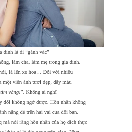
a đình là đi “gánh vác”
hồng, làm cha, làm mẹ trong gia đình.
 hỏi, là lên xe hoa… Đối với nhiều
ra một viễn ảnh tươi đẹp, đầy màu
 tim vàng!
”. Không ai nghĩ
hay đổi không ngờ được. Hôn nhân không
nh nặng đè trên hai vai của đôi bạn.
ng mà nói rằng hôn nhân của họ đích thực