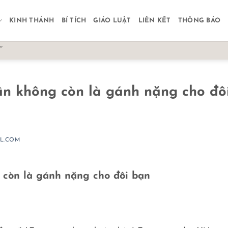
KINH THÁNH
BÍ TÍCH
GIÁO LUẬT
LIÊN KẾT
THÔNG BÁO
"
n không còn là gánh nặng cho đô
IL.COM
 còn là gánh nặng cho đôi bạn