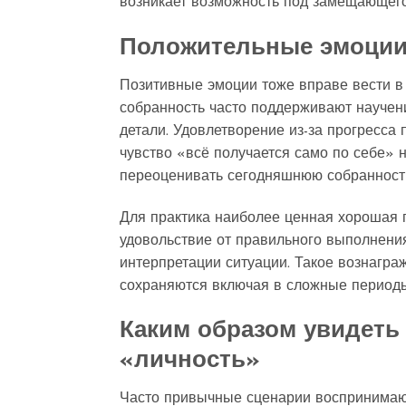
возникает возможность под замещающего 
Положительные эмоции 
Позитивные эмоции тоже вправе вести в
собранность часто поддерживают научен
детали. Удовлетворение из-за прогресса
чувство «всё получается само по себе» 
переоценивать сегодняшнюю собранност
Для практика наиболее ценная хорошая п
удовольствие от правильного выполнения:
интерпретации ситуации. Такое вознагра
сохраняются включая в сложные период
Каким образом увидеть
«личность»
Часто привычные сценарии воспринимаютс