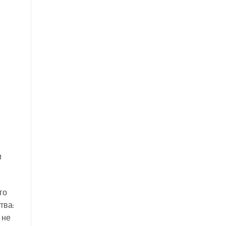
и
го
тва:
 не