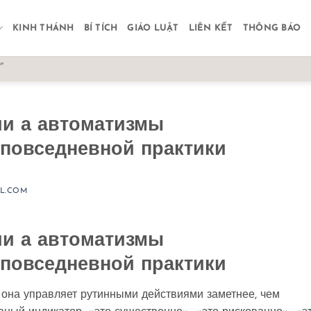
KINH THÁNH
BÍ TÍCH
GIÁO LUẬT
LIÊN KẾT
THÔNG BÁO
"
и а автоматизмы
повседневной практики
IL.COM
и а автоматизмы
повседневной практики
 она управляет рутинными действиями заметнее, чем