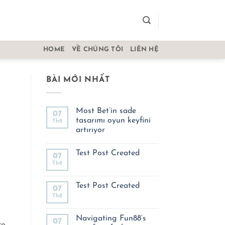
HOME
VỀ CHÚNG TÔI
LIÊN HỆ
BÀI MỚI NHẤT
Most Bet’in sade
07
tasarımı oyun keyfini
Th8
artırıyor
Không
có
Test Post Created
bình
07
luận
Th8
Không
ở
có
Most
bình
Bet’in
luận
Test Post Created
sade
07
ở
tasarımı
Th8
Test
Không
oyun
Post
có
keyfini
Created
bình
artırıyor
luận
Navigating Fun88’s
07
ở