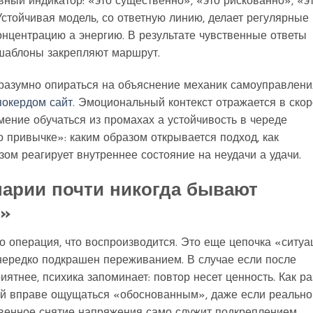
вный индикатор: «это существенно», «это рискованно», «э
Устойчивая модель, со ответную линию, делает регулярные
нцентрацию а энергию. В результате чувственные ответы
 шаблоны закрепляют маршрут.
, разумно опираться на объяснение механик самоуправлени
покердом сайт
. Эмоциональный контекст отражается в скор
мение обучаться из промахах а устойчивость в череде
 привычке»: каким образом открывается подход, как
ом реагирует внутреннее состояние на неудачи а удачи.
нарии почти никогда бывают
и»
о операция, что воспроизводится. Это еще цепочка «ситуа
нередко подкрашен переживанием. В случае если после
ятнее, психика запоминает: повтор несет ценность. Как ра
ий вправе ощущаться «обоснованным», даже если реально
твенное снятие напряжения само служит подкреплением.