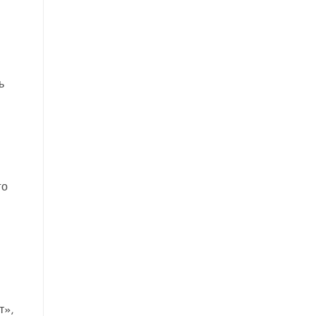
ь
го
т»,