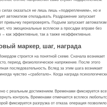
 силах оказаться не лишь лишь «подкреплением», но и
ует автоматизм откладывать. Раздражение запускает
ет привычку перепроверять. Подъем запускает автоматизм
чит, что эмоциональные всплески а просадки вправе без
 — как эффективные, так а также неэффективные.
овый маркер, шаг, награда
окердом строится на понятной схеме. Сначала возникает
есто, период, физиологическое напряжение. После этого
лная последовательность. Вслед за этим шага возникает
иногда чувство «сработало». Когда награда психологическ
сено с реальным достижением. Временами фиксируется все
ернуть контроль. Временами отмечается всплеск любопытс
рой фиксируется разгрузка от отказа: операция позволило