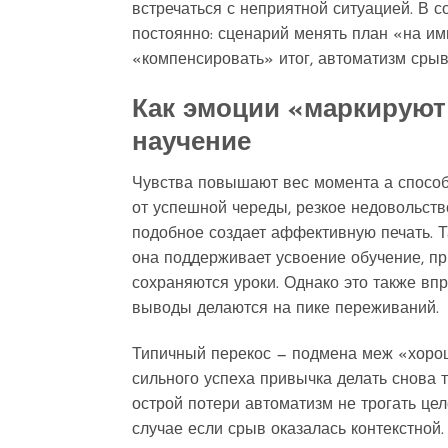
встречаться с неприятной ситуацией. В с
постоянно: сценарий менять план «на им
«компенсировать» итог, автоматизм срыв
Как эмоции «маркируют
научение
Чувства повышают вес момента а способ
от успешной череды, резкое недовольств
подобное создает аффективную печать. Т
она поддерживает усвоение обучение, пр
сохраняются уроки. Однако это также вп
выводы делаются на пике переживаний.
Типичный перекос — подмена меж «хорош
сильного успеха привычка делать снова 
острой потери автоматизм не трогать цел
случае если срыв оказалась контекстной