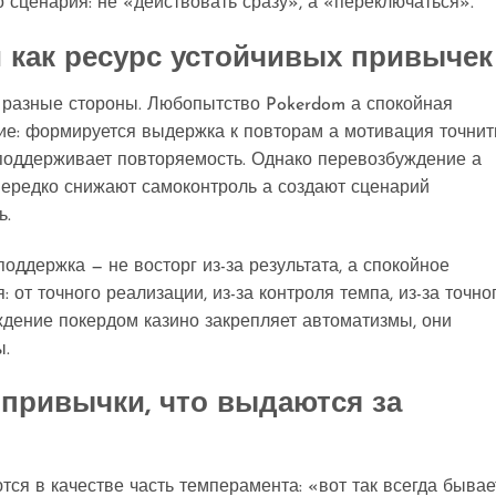
сценария: не «действовать сразу», а «переключаться».
как ресурс устойчивых привычек
 разные стороны. Любопытство Pokerdom а спокойная
ие: формируется выдержка к повторам а мотивация точнит
 поддерживает повторяемость. Однако перевозбуждение а
нередко снижают самоконтроль а создают сценарий
ь.
оддержка — не восторг из-за результата, а спокойное
 от точного реализации, из-за контроля темпа, из-за точно
ждение покердом казино закрепляет автоматизмы, они
ы.
 привычки, что выдаются за
я в качестве часть темперамента: «вот так всегда бывае