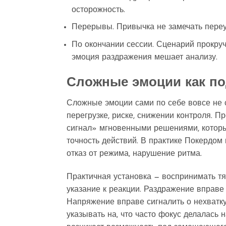
осторожность.
Перерывы. Привычка не замечать переу
По окончании сессии. Сценарий прокруч
эмоция раздражения мешает анализу.
Сложные эмоции как по
Сложные эмоции сами по себе вовсе не 
перегрузке, риске, снижении контроля. П
сигнал» мгновенными решениями, которы
точность действий. В практике Покердом
отказ от режима, нарушение ритма.
Практичная установка — воспринимать тя
указание к реакции. Раздражение вправе
Напряжение вправе сигналить о нехватку
указывать на, что часто фокус делалась н