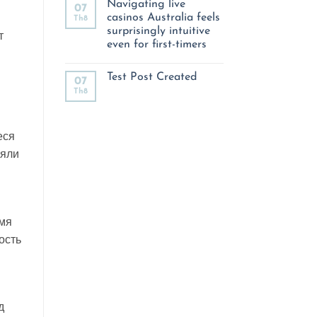
luận
Navigating live
və
07
ở
intuitiv
casinos Australia feels
Th8
Test
naviqasiya
Post
surprisingly intuitive
mostbet-
т
Created
də
even for first-timers
oyunları
daha
Không
əlçatan
có
Test Post Created
edir
bình
07
luận
Th8
Không
ở
có
Navigating
bình
live
luận
casinos
ở
Australia
еся
Test
feels
Post
surprisingly
ляли
Created
intuitive
even
for
first-
timers
емя
ость
д