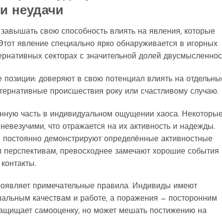
и неудачи
завышать свою способность влиять на явления, которые
Этот явление специально ярко обнаруживается в игорных
тернативных секторах с значительной долей двусмысленнос
позиции: доверяют в свою потенциал влиять на отдельны
ьтернативные происшествия року или счастливому случаю.
нную часть в индивидуальном ощущении хаоса. Некоторы
невезучими, что отражается на их активность и надежды.
и постоянно демонстрируют определённые активностные
м перспективам, превосходнее замечают хорошие события 
контакты.
роявляет примечательные правила. Индивиды имеют
нальным качествам и работе, а поражения — посторонним
 защищает самооценку, но может мешать постижению на