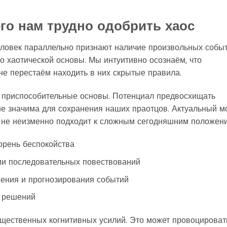
его нам трудно одобрить хаос
человек параллельно признают наличие произвольных собы
 хаотической основы. Мы интуитивно осознаём, что
не перестаём находить в них скрытые правила.
е приспособительные основы. Потенциал предвосхищать
не значима для сохранения наших праотцов. Актуальный м
а не неизменно подходит к сложным сегодняшним положен
орень беспокойства
ии последовательных повествований
ения и прогнозирования событий
и решений
ущественных когнитивных усилий. Это может провоцироват