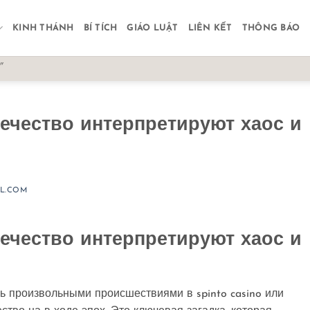
KINH THÁNH
BÍ TÍCH
GIÁO LUẬT
LIÊN KẾT
THÔNG BÁO
"
ечество интерпретируют хаос и
IL.COM
ечество интерпретируют хаос и
нь произвольными происшествиями в spinto casino или