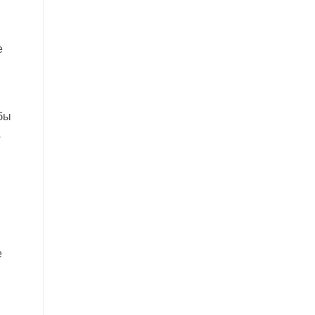
е
й
бы
,
е