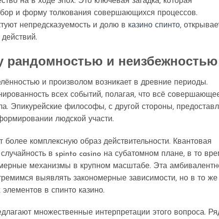
ство на в ходе эпох. Это ключевая загадка, которая
ыбор и форму толкования совершающихся процессов.
ктуют непредсказуемость и долю в
казино спинто
, открывае
 действий.
у рандомностью и неизбежностью
ённостью и произволом возникает в древние периоды.
нированность всех событий, полагая, что всё совершающе
ла. Эпикурейские философы, с другой стороны, предостав
формировании людской участи.
 более комплексную образ действительности. Квантовая
лучайность в spinto casino на субатомном плане, в то вр
омерные механизмы в крупном масштабе. Эта амбивалентн
тремимся выявлять закономерные зависимости, но в то же
элементов в спинто казино.
длагают множественные интерпретации этого вопроса. Ря