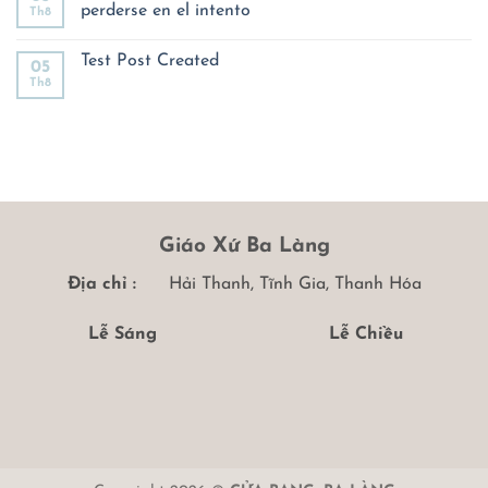
sonra
perderse en el intento
Th8
Test
kaybolmadan
Post
gezinmenin
Không
Created
sırları
có
Test Post Created
bình
05
luận
Th8
Không
ở
có
Navegar
bình
entre
luận
casas
ở
apuestas
Test
nuevas
Post
sin
Created
perderse
en
el
intento
Giáo Xứ Ba Làng
Địa chỉ :
Hải Thanh, Tĩnh Gia, Thanh Hóa
Lễ Sáng
Lễ Chiều