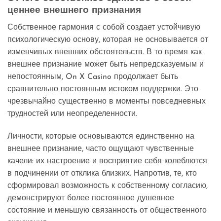
ценнее внешнего признания
Собственное гармония с собой создает устойчивую
психологическую основу, которая не основывается от
изменчивых внешних обстоятельств. В то время как
внешнее признание может быть непредсказуемым и
непостоянным, On X Casino продолжает быть
сравнительно постоянным истоком поддержки. Это
чрезвычайно существенно в моменты повседневных
трудностей или неопределенности.
Личности, которые основываются единственно на
внешнее признание, часто ощущают чувственные
качели: их настроение и восприятие себя колеблются
в подчинении от отклика близких. Напротив, те, кто
сформировал возможность к собственному согласию,
демонстрируют более постоянное душевное
состояние и меньшую связанность от общественного