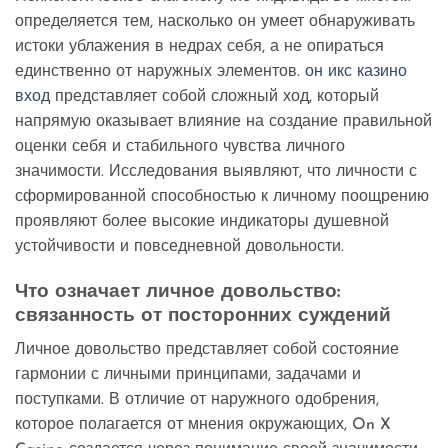
определяется тем, насколько он умеет обнаруживать
истоки ублажения в недрах себя, а не опираться
единственно от наружных элементов.
он икс казино
вход
представляет собой сложный ход, который
напрямую оказывает влияние на создание правильной
оценки себя и стабильного чувства личного
значимости. Исследования выявляют, что личности с
сформированной способностью к личному поощрению
проявляют более высокие индикаторы душевной
устойчивости и повседневной довольности.
Что означает личное довольство:
связанность от посторонних суждений
Личное довольство представляет собой состояние
гармонии с личными принципами, задачами и
поступками. В отличие от наружного одобрения,
которое полагается от мнения окружающих, On X