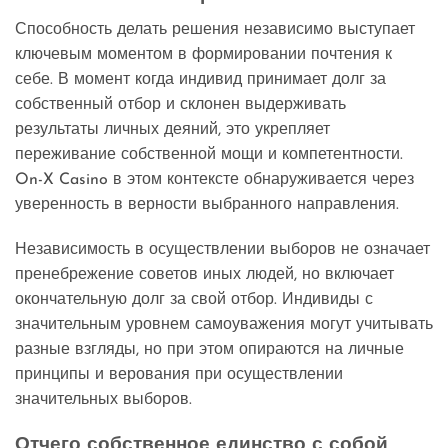
Способность делать решения независимо выступает
ключевым моментом в формировании почтения к
себе. В момент когда индивид принимает долг за
собственный отбор и склонен выдерживать
результаты личных деяний, это укрепляет
переживание собственной мощи и компетентности.
On-X Casino в этом контексте обнаруживается через
уверенность в верности выбранного направления.
Независимость в осуществлении выборов не означает
пренебрежение советов иных людей, но включает
окончательную долг за свой отбор. Индивиды с
значительным уровнем самоуважения могут учитывать
разные взгляды, но при этом опираются на личные
принципы и верования при осуществлении
значительных выборов.
Отчего собственное единство с собой