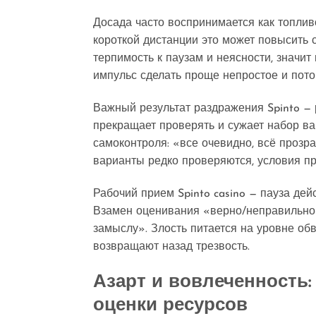
Досада часто воспринимается как топлив
короткой дистанции это может повысить с
терпимость к паузам и неясности, значит
импульс сделать проще непростое и потор
Важный результат раздражения Spinto — 
прекращает проверять и сужает набор ва
самоконтроля: «все очевидно, всё прозра
варианты редко проверяются, условия пр
Рабочий прием Spinto casino — пауза дей
Взамен оценивания «верно/неправильно» 
замыслу». Злость питается на уровне обв
возвращают назад трезвость.
Азарт и вовлеченность:
оценки ресурсов