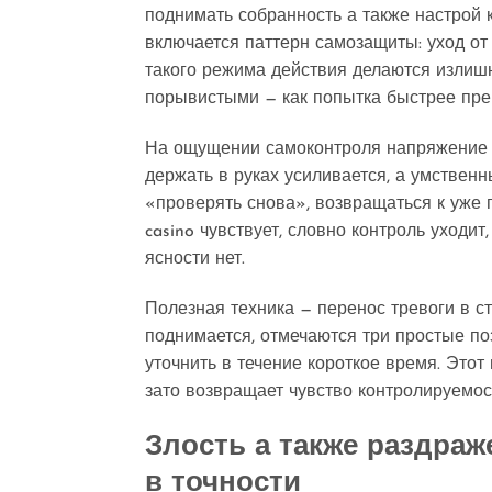
поднимать собранность а также настрой 
включается паттерн самозащиты: уход от
такого режима действия делаются излишн
порывистыми — как попытка быстрее пре
На ощущении самоконтроля напряжение 
держать в руках усиливается, а умствен
«проверять снова», возвращаться к уже 
casino чувствует, словно контроль уходит,
ясности нет.
Полезная техника — перенос тревоги в с
поднимается, отмечаются три простые поз
уточнить в течение короткое время. Этот
зато возвращает чувство контролируемост
Злость а также раздраж
в точности