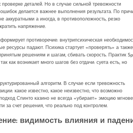
к проверке деталей. Но в случае сильной тревожности
 ошибок делается важнее выполнения результата. По прич
е аккуратными а иногда, в противоположность, резко
кратить напряжение.
формирует противоречие: внутрипсихическая необходимос
ные ресурсы падают. Психика стартует «проверять» а также
принятым решениям и шагам, сбивать скорость. Практик Sp
 так как возникает много шагов без отдачи: суета есть, но
труктурированный алгоритм. В случае если тревожность
иции: какое известно, какое неизвестно, что возможно
 подход Спинто казино не всегда «убирает» эмоцию мгнове
и за счет решения, что реально под контролем.
ение: видимость влияния и паден