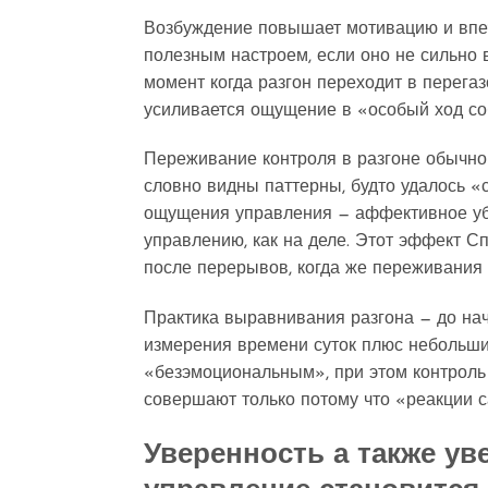
Возбуждение повышает мотивацию и впеч
полезным настроем, если оно не сильно 
момент когда разгон переходит в перегаз
усиливается ощущение в «особый ход со
Переживание контроля в разгоне обычно 
словно видны паттерны, будто удалось «с
ощущения управления — аффективное убе
управлению, как на деле. Этот эффект С
после перерывов, когда же переживания 
Практика выравнивания разгона — до на
измерения времени суток плюс небольши
«безэмоциональным», при этом контроль 
совершают только потому что «реакции с
Уверенность а также ув