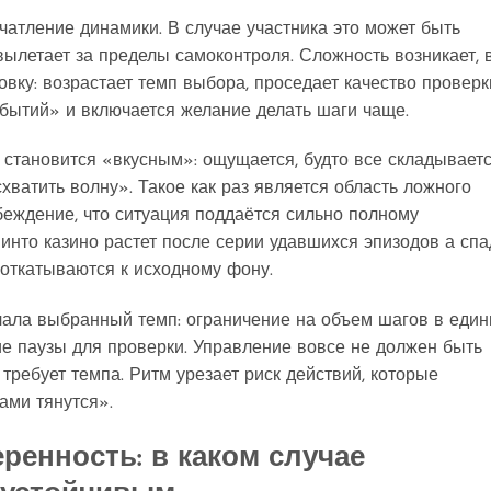
атление динамики. В случае участника это может быть
вылетает за пределы самоконтроля. Сложность возникает, 
овку: возрастает темп выбора, проседает качество проверк
бытий» и включается желание делать шаги чаще.
становится «вкусным»: ощущается, будто все складываетс
хватить волну». Такое как раз является область ложного
ждение, что ситуация поддаётся сильно полному
пинто казино растет после серии удавшихся эпизодов а спа
откатываются к исходному фону.
чала выбранный темп: ограничение на объем шагов в един
е паузы для проверки. Управление вовсе не должен быть
требует темпа. Ритм урезает риск действий, которые
ами тянутся».
еренность: в каком случае