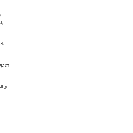
в
и,
я,
дает
ицу