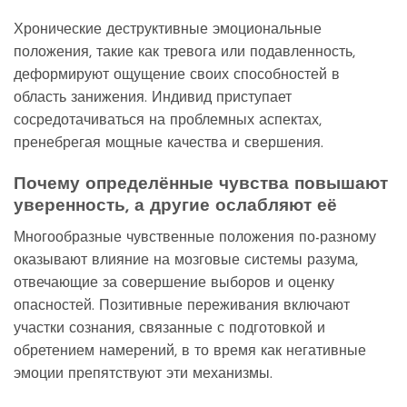
Хронические деструктивные эмоциональные
положения, такие как тревога или подавленность,
деформируют ощущение своих способностей в
область занижения. Индивид приступает
сосредотачиваться на проблемных аспектах,
пренебрегая мощные качества и свершения.
Почему определённые чувства повышают
уверенность, а другие ослабляют её
Многообразные чувственные положения по-разному
оказывают влияние на мозговые системы разума,
отвечающие за совершение выборов и оценку
опасностей. Позитивные переживания включают
участки сознания, связанные с подготовкой и
обретением намерений, в то время как негативные
эмоции препятствуют эти механизмы.