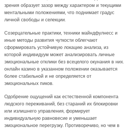
зрения образует зазор между характером и текущими
ментальными положениями, что поднимает градус
личной свободы и селекции.
Созерцательные практики, техники майндфулнесс и
иные методы развития чуткости облегчают
сформировать устойчивую локацию анализа, из
которой индивидуум может анализировать личные
эмоциональные отклики без всецелого окунания в них.
онлайн казино в указанном положении оказывается
более стабильной и не определяется от
эмоциональных пиков.
Одобрение ощущений как естественной компонента
людского переживаний, без стараний их блокировки
или излишнего управления, формирует
индивидуальную равновесие и уменьшает
эмоциональное перегрузку. Противоречиво, но чем в