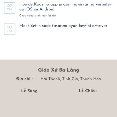
for
iGaming
luận
Hoe de Kaasino app je gaming-ervaring verbetert
maximizing
07
ở
op iOS en Android
your
Th8
Test
Post
welcome
ở
Chức năng bình luận bị tắt
Created
bonus
Hoe
de
Most Bet’in sade tasarımı oyun keyfini artırıyor
07
Kaasino
Th8
Không
app
có
je
bình
luận
gaming-
ở
ervaring
Most
verbetert
Bet’in
sade
op
tasarımı
iOS
oyun
en
keyfini
artırıyor
Android
Giáo Xứ Ba Làng
Địa chỉ :
Hải Thanh, Tĩnh Gia, Thanh Hóa
Lễ Sáng
Lễ Chiều