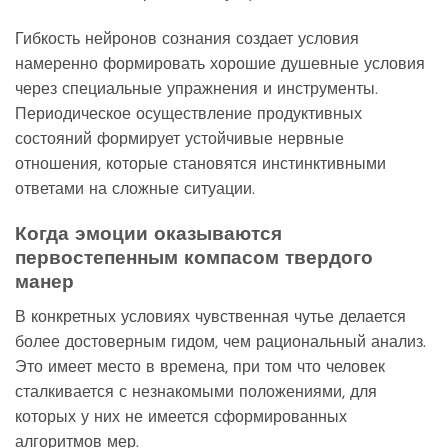
Гибкость нейронов сознания создает условия
намеренно формировать хорошие душевные условия
через специальные упражнения и инструменты.
Периодическое осуществление продуктивных
состояний формирует устойчивые нервные
отношения, которые становятся инстинктивными
ответами на сложные ситуации.
Когда эмоции оказываются
первостепенным компасом твердого
манер
В конкретных условиях чувственная чутье делается
более достоверным гидом, чем рациональный анализ.
Это имеет место в времена, при том что человек
сталкивается с незнакомыми положениями, для
которых у них не имеется сформированных
алгоритмов мер.