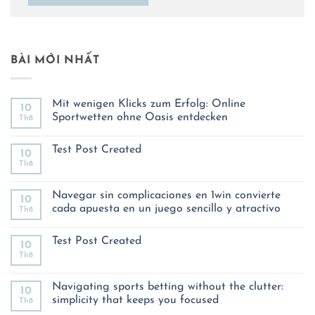
BÀI MỚI NHẤT
Mit wenigen Klicks zum Erfolg: Online
10
Sportwetten ohne Oasis entdecken
Th8
Không
có
Test Post Created
bình
10
luận
Th8
Không
ở
có
Mit
bình
wenigen
luận
Navegar sin complicaciones en 1win convierte
Klicks
10
ở
zum
cada apuesta en un juego sencillo y atractivo
Th8
Test
Erfolg:
Post
Online
Không
Created
Sportwetten
có
Test Post Created
ohne
bình
10
Oasis
luận
Th8
Không
entdecken
ở
có
Navegar
bình
sin
luận
Navigating sports betting without the clutter:
complicaciones
10
ở
en
simplicity that keeps you focused
Th8
Test
1win
Post
convierte