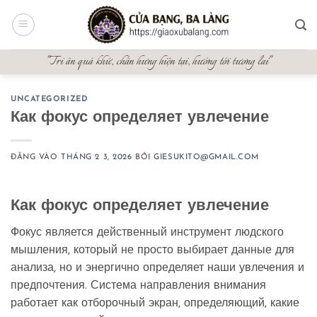
Bỏ
qua
nội
"Tri ân quá khứ, chấn hưng hiện tại, hướng tới tương lai"
dung
UNCATEGORIZED
Как фокус определяет увлечение
ĐĂNG VÀO
THÁNG 2 3, 2026
BỞI
GIESUKITO@GMAIL.COM
Как фокус определяет увлечение
Фокус является действенный инструмент людского
мышления, который не просто выбирает данные для
анализа, но и энергично определяет наши увлечения и
предпочтения. Система направления внимания
работает как отборочный экран, определяющий, какие