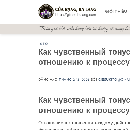
Bỏ
qua
GIỚI THIỆU
nội
dung
"Tri ân quá khứ, chấn hưng hiện tại, hướng tới tương lai
INFO
Как чувственный тону
отношению к процессу
ĐĂNG VÀO
THÁNG 2 13, 2026
BỞI
GIESUKITO@GMA
Как чувственный тону
отношению к процессу
Отношение в отношении каждому действи