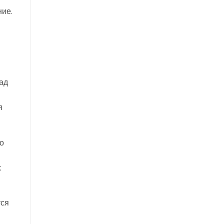
ние.
ад
я
о
х
тся