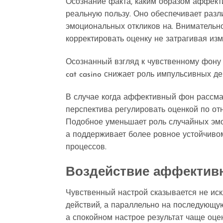
Осознание факта, каким образом аффект
реальную пользу. Оно обеспечивает раз
эмоциональных откликов на. Внимательн
корректировать оценку не затрагивая из
Осознанный взгляд к чувственному фону 
cat casino снижает роль импульсивных д
В случае когда аффективный фон рассмат
перспектива регулировать оценкой по о
Подобное уменьшает роль случайных эмо
а поддерживает более ровное устойчиво
процессов.
Воздействие аффективн
Чувственный настрой сказывается не ис
действий, а параллельно на последующую
а спокойном настрое результат чаще оце