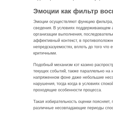
Эмоции как фильтр вос
Эмоции осуществляют функцию фильтра,
сведения. В условиях поддерживающем а
организации выполнения, последователь
аффективный контекст, в противоположно
непредсказуемостях, вплоть до того что
критичными.
Подобный механизм кэт казино распрост
текущих событий, также параллельно на
напряженном фоне даже небольшие несоо
нарушения, тогда когда в условиях спок
проходящие особенности процесса.
Такая избирательность оценки поясняет, 
различные несовпадающие периоды спос