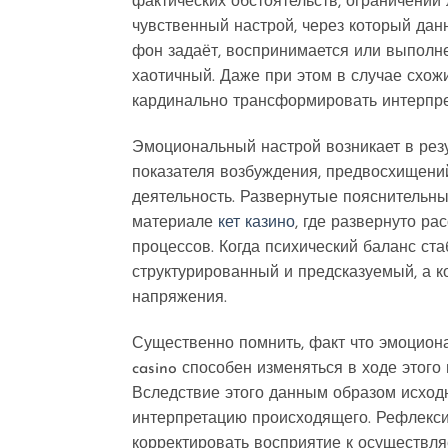
фактических обстоятельств, ограничений
чувственный настрой, через который дан
фон задаёт, воспринимается или выполн
хаотичный. Даже при этом в случае схож
кардинально трансформировать интерпре
Эмоциональный настрой возникает в рез
показателя возбуждения, предвосхищений
деятельность. Развернутые пояснительны
материале
кет казино
, где развернуто р
процессов. Когда психический баланс ст
структурированный и предсказуемый, а 
напряжения.
Существенно помнить, факт что эмоцион
casino способен изменяться в ходе этог
Вследствие этого данным образом исходн
интерпретацию происходящего. Рефлекси
корректировать восприятие к осуществл