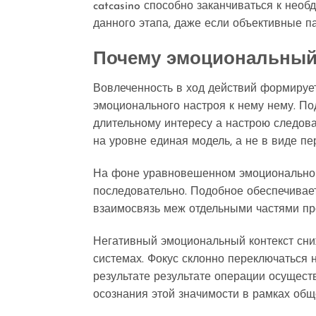
catcasino способно заканчиваться к не
данного этапа, даже если объективные 
Почему эмоциональный 
Вовлеченность в ход действий формируетс
эмоционального настроя к нему нему. П
длительному интересу а настрою следова
на уровне единая модель, а не в виде п
На фоне уравновешенном эмоциональном
последовательно. Подобное обеспечивае
взаимосвязь меж отдельными частями пр
Негативный эмоциональный контекст сни
системах. Фокус склонно переключаться 
результате результате операции осуществ
осознания этой значимости в рамках общ