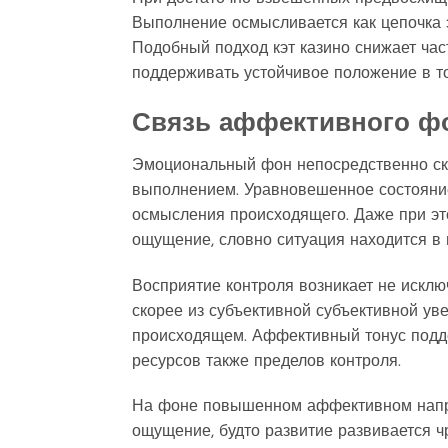
Выполнение осмысливается как цепочка э
Подобный подход кэт казино снижает ча
поддерживать устойчивое положение в то
Связь аффективного фо
Эмоциональный фон непосредственно ск
выполнением. Уравновешенное состояни
осмысления происходящего. Даже при эт
ощущение, словно ситуация находится в 
Восприятие контроля возникает не исклю
скорее из субъективной субъективной ув
происходящем. Аффективный тонус подде
ресурсов также пределов контроля.
На фоне повышенном аффективном напря
ощущение, будто развитие развивается 