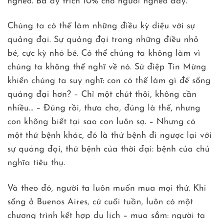
nghèo. Bà ấy trích 10% cho người nghèo đấy.
Chúng ta có thể làm những điều kỳ diệu với sự
quảng đại. Sự quảng đại trong những điều nhỏ
bé, cực kỳ nhỏ bé. Có thể chúng ta không làm vì
chúng ta không thể nghĩ về nó. Sứ điệp Tin Mừng
khiến chúng ta suy nghĩ: con có thể làm gì để sống
quảng đại hơn? – Chỉ một chút thôi, không cần
nhiều… – Đúng rồi, thưa cha, đúng là thế, nhưng
con không biết tại sao con luôn sợ. – Nhưng có
một thứ bệnh khác, đó là thứ bệnh đi ngược lại với
sự quảng đại, thứ bệnh của thời đại: bệnh của chủ
nghĩa tiêu thụ.
Và theo đó, người ta luôn muốn mua mọi thứ. Khi
sống ở Buenos Aires, cứ cuối tuần, luôn có một
chương trình kết hợp du lịch – mua sắm: người ta