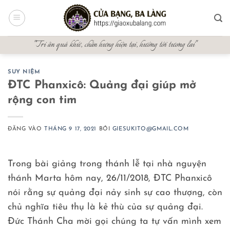
Bỏ
qua
nội
"Tri ân quá khứ, chấn hưng hiện tại, hướng tới tương lai"
dung
SUY NIỆM
ĐTC Phanxicô: Quảng đại giúp mở
rộng con tim
ĐĂNG VÀO
THÁNG 9 17, 2021
BỞI
GIESUKITO@GMAIL.COM
Trong bài giảng trong thánh lễ tại nhà nguyện
thánh Marta hôm nay, 26/11/2018, ĐTC Phanxicô
nói rằng sự quảng đại nảy sinh sự cao thượng, còn
chủ nghĩa tiêu thụ là kẻ thù của sự quảng đại.
Đức Thánh Cha mời gọi chúng ta tự vấn mình xem