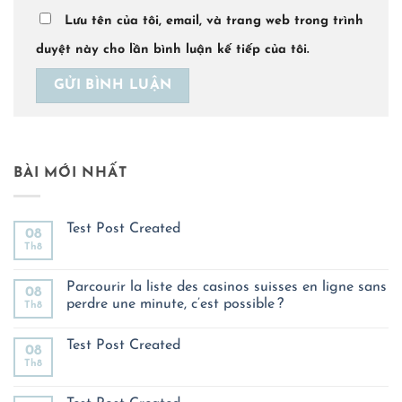
Lưu tên của tôi, email, và trang web trong trình
duyệt này cho lần bình luận kế tiếp của tôi.
BÀI MỚI NHẤT
Test Post Created
08
Th8
Không
có
bình
luận
Parcourir la liste des casinos suisses en ligne sans
08
ở
perdre une minute, c’est possible ?
Th8
Test
Post
Không
Created
có
Test Post Created
bình
08
luận
Th8
Không
ở
có
Parcourir
bình
la
luận