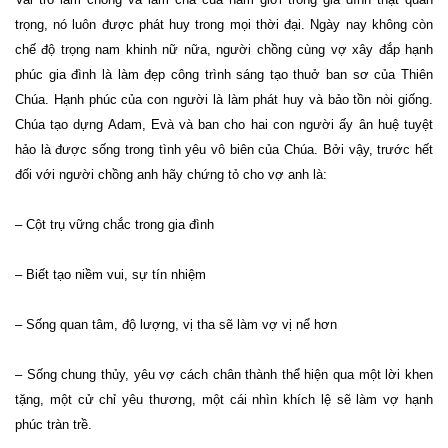
trọng, nó luôn được phát huy trong mọi thời đại. Ngày nay không còn
chế độ trọng nam khinh nữ nữa, người chồng cùng vợ xây đắp hạnh
phúc gia đình là làm đẹp công trình sáng tạo thuở ban sơ của Thiên
Chúa. Hạnh phúc của con người là làm phát huy và bảo tồn nòi giống.
Chúa tạo dựng Adam, Evà và ban cho hai con người ấy ân huệ tuyệt
hảo là được sống trong tình yêu vô biên của Chúa. Bởi vậy, trước hết
đối với người chồng anh hãy chứng tỏ cho vợ anh là:
– Cột trụ vững chắc trong gia đình
– Biết tạo niềm vui, sự tín nhiệm
– Sống quan tâm, độ lượng, vị tha sẽ làm vợ vị nể hơn
– Sống chung thủy, yêu vợ cách chân thành thể hiện qua một lời khen
tặng, một cử chỉ yêu thương, một cái nhìn khích lệ sẽ làm vợ hạnh
phúc tràn trề.