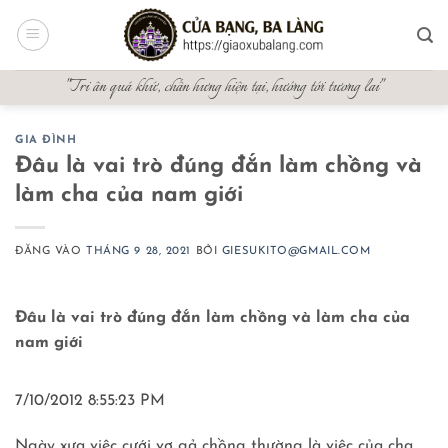
Bỏ
qua
nội
"Tri ân quá khứ, chấn hưng hiện tại, hướng tới tương lai"
dung
GIA ĐÌNH
Đâu là vai trò đúng đắn làm chồng và
làm cha của nam giới
ĐĂNG VÀO
THÁNG 9 28, 2021
BỞI
GIESUKITO@GMAIL.COM
Đâu là vai trò đúng đắn làm chồng và làm cha của
nam giới
7/10/2012 8:55:23 PM
Ngày xưa việc cưới vợ gả chồng thường là việc của cha