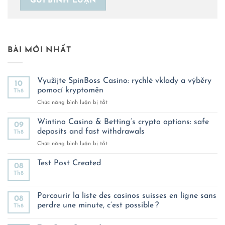
BÀI MỚI NHẤT
Využijte SpinBoss Casino: rychlé vklady a výběry
10
pomocí kryptoměn
Th8
ở
Chức năng bình luận bị tắt
Využijte
SpinBoss
Wintino Casino & Betting’s crypto options: safe
09
Casino:
deposits and fast withdrawals
Th8
rychlé
ở
Chức năng bình luận bị tắt
vklady
Wintino
a
Casino
Test Post Created
výběry
08
&
pomocí
Th8
Không
Betting’s
kryptoměn
có
crypto
bình
luận
Parcourir la liste des casinos suisses en ligne sans
options:
08
ở
safe
perdre une minute, c’est possible ?
Th8
Test
deposits
Post
Không
Created
and
có