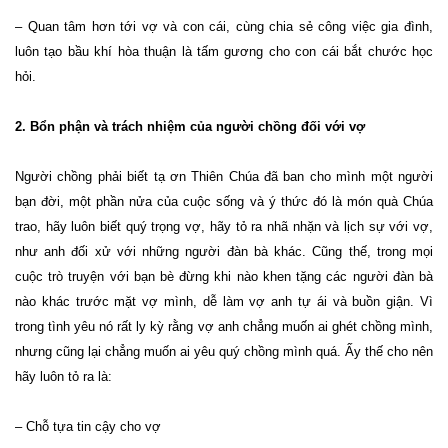
– Quan tâm hơn tới vợ và con cái, cùng chia sẻ công việc gia đình,
luôn tạo bầu khí hòa thuận là tấm gương cho con cái bắt chước học
hỏi.
2. Bổn phận và trách nhiệm của người chồng đối với vợ
Người chồng phải biết tạ ơn Thiên Chúa đã ban cho mình một người
bạn đời, một phần nửa của cuộc sống và ý thức đó là món quà Chúa
trao, hãy luôn biết quý trọng vợ, hãy tỏ ra nhã nhặn và lịch sự với vợ,
như anh đối xử với những người đàn bà khác. Cũng thế, trong mọi
cuộc trò truyện với bạn bè đừng khi nào khen tặng các người đàn bà
nào khác trước mặt vợ mình, dễ làm vợ anh tự ái và buồn giận. Vì
trong tình yêu nó rất ly kỳ rằng vợ anh chẳng muốn ai ghét chồng mình,
nhưng cũng lại chẳng muốn ai yêu quý chồng mình quá. Ấy thế cho nên
hãy luôn tỏ ra là:
– Chỗ tựa tin cậy cho vợ