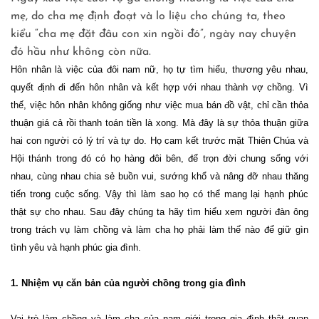
mẹ, do cha mẹ định đoạt và lo liệu cho chúng ta, theo
kiểu “cha mẹ đặt đâu con xin ngồi đó”, ngày nay chuyện
đó hầu như không còn nữa.
Hôn nhân là việc của đôi nam nữ, họ tự tìm hiểu, thương yêu nhau,
quyết định đi đến hôn nhân và kết hợp với nhau thành vợ chồng. Vì
thế, việc hôn nhân không giống như việc mua bán đồ vật, chỉ cần thỏa
thuận giá cả rồi thanh toán tiền là xong. Mà đây là sự thỏa thuận giữa
hai con người có lý trí và tự do. Họ cam kết trước mặt Thiên Chúa và
Hội thánh trong đó có họ hàng đôi bên, để trọn đời chung sống với
nhau, cùng nhau chia sẻ buồn vui, sướng khổ và nâng đỡ nhau thăng
tiến trong cuộc sống. Vậy thì làm sao họ có thể mang lại hạnh phúc
thật sự cho nhau. Sau đây chúng ta hãy tìm hiểu xem người đàn ông
trong trách vụ làm chồng và làm cha họ phải làm thế nào để giữ gìn
tình yêu và hạnh phúc gia đình.
1. Nhiệm vụ căn bản của người chồng trong gia đình
Vai trò làm chồng và làm cha của nam giới trong gia đình thật quan