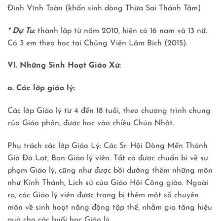
Đình Vĩnh Toàn (khấn sinh dòng Thừa Sai Thánh Tâm)
* Dự Tu:
thành lập từ năm 2010, hiện có 16 nam và 13 nữ.
Có 3 em theo học tại Chủng Viện Lâm Bích (2015).
VI. Những Sinh Hoạt Giáo Xứ:
a. Các lớp giáo lý:
Các lớp Giáo lý từ 4 đến 18 tuổi, theo chương trình chung
của Giáo phận, được học vào chiều Chúa Nhật.
Phụ trách các lớp Giáo Lý: Các Sr. Hội Dòng Mến Thánh
Giá Đà Lạt, Ban Giáo lý viên. Tất cả được chuẩn bị về sư
phạm Giáo lý, cũng như được bồi dưỡng thêm những môn
như Kinh Thánh, Lịch sử của Giáo Hội Công giáo. Ngoài
ra, các Giáo lý viên được trang bị thêm một số chuyên
môn về sinh hoạt năng động tập thể, nhằm gia tăng hiệu
quả cho các buổi học Giáo lý.