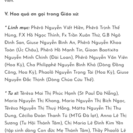
viên.
V. Hoa quả ơn gọi trong Giáo xứ:
* Linh mục:
Phêrô Nguyễn Viết Hiền, Phêrô Trịnh Thế
Hùng, F.X Hồ Ngọc Thỉnh, Fx Trần Xuân Thứ, G.B Ngô
Đình San, Giuse Nguyễn Bình An, Phêrô Nguyễn Khoa
Toàn (Úc Châu), Phêrô Hồ Mạnh Tín, Gioan Baotixita
Nguyễn Minh Chính (Đài Loan), Phêrô Nguyễn Văn Viên
(Hoa Kỳ), Cha Philipphê Nguyễn Bình Khả (Dòng Đồng
Công, Hoa Kỳ), Phaolô Nguyễn Trọng Tài (Hoa Kỳ), Giuse
Nguyễn Đắc Thịnh (Dòng Chúa Cứu Thế).
* Tu sĩ:
Têrêsa Mai Thị Phúc Hạnh (St Paul Ðà Nẵng),
Maria Nguyễn Thị Khang, Maria Nguyễn Thị Bích Ngọc,
Têrêsa Nguyễn Thị Thuý Hằng, Mátta Nguyễn Thị Thu
Dung, Cêcilia Ðoàn Thanh Tú (MTG Ðà lạt), Anna Lê Thị
Sương (Tu Hội Thánh Tâm), Chị Maria Lê Đình Kim Yên
(tập sinh dòng Con đức Mẹ Thánh Tâm), Thầy Phaolô Lê