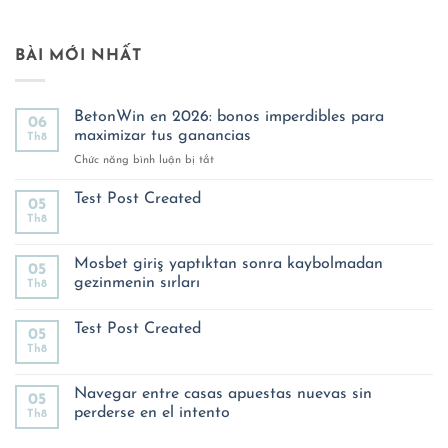
BÀI MỚI NHẤT
BetonWin en 2026: bonos imperdibles para
06
maximizar tus ganancias
Th8
ở
Chức năng bình luận bị tắt
BetonWin
en
Test Post Created
05
2026:
Th8
Không
bonos
có
imperdibles
bình
luận
Mosbet giriş yaptıktan sonra kaybolmadan
para
05
ở
maximizar
gezinmenin sırları
Th8
Test
tus
Post
Không
Created
ganancias
có
Test Post Created
bình
05
luận
Th8
Không
ở
có
Mosbet
bình
giriş
luận
Navegar entre casas apuestas nuevas sin
yaptıktan
05
ở
sonra
perderse en el intento
Th8
Test
kaybolmadan
Post
gezinmenin
Không
Created
sırları
có