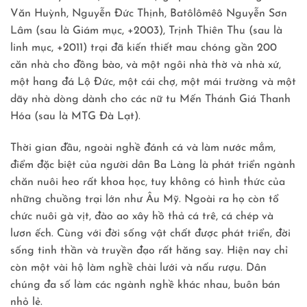
Văn Huỳnh, Nguyễn Ðức Thịnh, Batôlômêô Nguyễn Sơn
Lâm (sau là Giám mục, +2003), Trịnh Thiên Thu (sau là
linh mục, +2011) trại đã kiến thiết mau chóng gần 200
căn nhà cho đồng bào, và một ngôi nhà thờ và nhà xứ,
một hang đá Lộ Ðức, một cái chợ, một mái trường và một
dãy nhà dòng dành cho các nữ tu Mến Thánh Giá Thanh
Hóa (sau là MTG Đà Lạt).
Thời gian đầu, ngoài nghề đánh cá và làm nước mắm,
điểm đặc biệt của người dân Ba Làng là phát triển ngành
chăn nuôi heo rất khoa học, tuy không có hình thức của
những chuồng trại lớn như Âu Mỹ. Ngoài ra họ còn tổ
chức nuôi gà vịt, đào ao xây hồ thả cá trê, cá chép và
lươn ếch. Cùng với đời sống vật chất được phát triển, đời
sống tinh thần và truyền đạo rất hăng say. Hiện nay chỉ
còn một vài hộ làm nghề chài lưới và nấu rượu. Dân
chúng đa số làm các ngành nghề khác nhau, buôn bán
nhỏ lẻ.