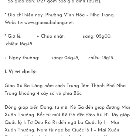
*
Số giáo dân: 1727 gồm 528 gia đình (2015).
*
Ðịa chỉ hiện nay: Phường Vĩnh Hòa – Nha Trang.
Website: www.giaoxubalang.net.
*
Giờ lễ: + Chúa nhật: sáng: 05g00;
chiều: 16g45.
+ Ngày thường: sáng: 04g45; chiều: 18g15.
I. Vị trí địa lý:
Giáo Xứ Ba Làng nằm cách Trung Tâm Thành Phố Nha
Trang khoảng 4 cây số về phía Bắc.
Ðông giáp biển Ðông, từ mũi Kê Gà đến giáp đường Mai
Xuân Thưởng. Bắc từ mũi Kê Gà đến Ðèo Rù Rì. Tây giáp
Quốc lộ I: Từ Ðèo Rù Rì đến ngã ba Quốc lộ I – Mai
Xuân Thưởng. Nam từ ngã ba Quốc lộ I – Mai Xuân