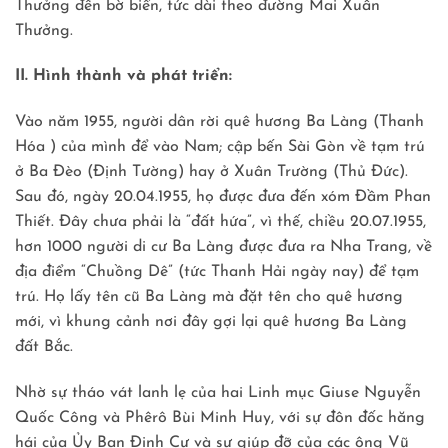
Thưởng đến bờ biển, tức dài theo đường Mai Xuân
Thưởng.
II. Hình thành và phát triển:
Vào năm 1955, người dân rời quê hương Ba Làng (Thanh
Hóa ) của mình để vào Nam; cập bến Sài Gòn về tạm trú
ở Ba Ðèo (Định Tường) hay ở Xuân Trường (Thủ Đức).
Sau đó, ngày 20.04.1955, họ được đưa đến xóm Ðầm Phan
Thiết. Đây chưa phải là “đất hứa”, vì thế, chiều 20.07.1955,
hơn 1000 người di cư Ba Làng được đưa ra Nha Trang, về
địa điểm “Chuồng Dê” (tức Thanh Hải ngày nay) để tạm
trú. Họ lấy tên cũ Ba Làng mà đặt tên cho quê hương
mới, vì khung cảnh nơi đây gợi lại quê hương Ba Làng
đất Bắc.
Nhờ sự tháo vát lanh lẹ của hai Linh mục Giuse Nguyễn
Quốc Công và Phêrô Bùi Minh Huy, với sự đôn đốc hăng
hái của Ủy Ban Ðịnh Cư và sự giúp đỡ của các ông Vũ