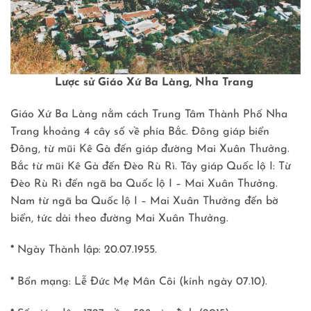
Lược sử Giáo Xứ Ba Làng, Nha Trang
Giáo Xứ Ba Làng nằm cách Trung Tâm Thành Phố Nha
Trang khoảng 4 cây số về phía Bắc. Ðông giáp biển
Ðông, từ mũi Kê Gà đến giáp đường Mai Xuân Thưởng.
Bắc từ mũi Kê Gà đến Ðèo Rù Rì. Tây giáp Quốc lộ I: Từ
Ðèo Rù Rì đến ngã ba Quốc lộ I – Mai Xuân Thưởng.
Nam từ ngã ba Quốc lộ I – Mai Xuân Thưởng đến bờ
biển, tức dài theo đường Mai Xuân Thưởng.
*
Ngày Thành lập: 20.07.1955.
*
Bổn mạng: Lễ Đức Mẹ Mân Côi (kính ngày 07.10).