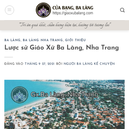
Bỏ
qua
nội
"Tri ân quá khứ, chấn hưng hiện tại, hướng tới tương lai"
dung
BA LÀNG
,
BA LÀNG NHA TRANG
,
GIỚI THIỆU
Lược sử Giáo Xứ Ba Làng, Nha Trang
ĐĂNG VÀO
THÁNG 9 27, 2021
BỞI
NGƯỜI BA LÀNG KỂ CHUYỆN