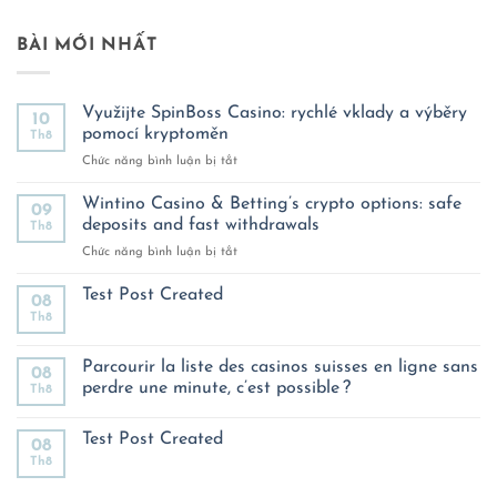
BÀI MỚI NHẤT
Využijte SpinBoss Casino: rychlé vklady a výběry
10
pomocí kryptoměn
Th8
ở
Chức năng bình luận bị tắt
Využijte
SpinBoss
Wintino Casino & Betting’s crypto options: safe
09
Casino:
deposits and fast withdrawals
Th8
rychlé
ở
Chức năng bình luận bị tắt
vklady
Wintino
a
Casino
Test Post Created
výběry
08
&
pomocí
Th8
Không
Betting’s
kryptoměn
có
crypto
bình
luận
Parcourir la liste des casinos suisses en ligne sans
options:
08
ở
safe
perdre une minute, c’est possible ?
Th8
Test
deposits
Post
Không
Created
and
có
Test Post Created
fast
bình
08
luận
withdrawals
Th8
Không
ở
có
Parcourir
bình