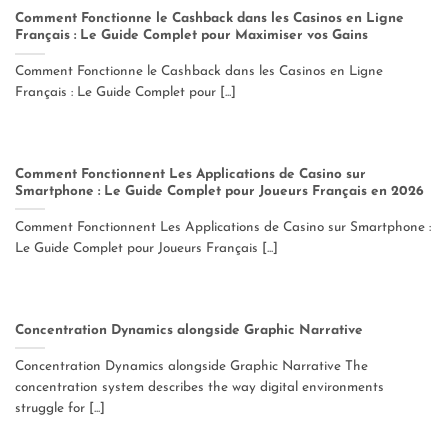
Comment Fonctionne le Cashback dans les Casinos en Ligne
Français : Le Guide Complet pour Maximiser vos Gains
Comment Fonctionne le Cashback dans les Casinos en Ligne
Français : Le Guide Complet pour [...]
Comment Fonctionnent Les Applications de Casino sur
Smartphone : Le Guide Complet pour Joueurs Français en 2026
Comment Fonctionnent Les Applications de Casino sur Smartphone :
Le Guide Complet pour Joueurs Français [...]
Concentration Dynamics alongside Graphic Narrative
Concentration Dynamics alongside Graphic Narrative The
concentration system describes the way digital environments
struggle for [...]