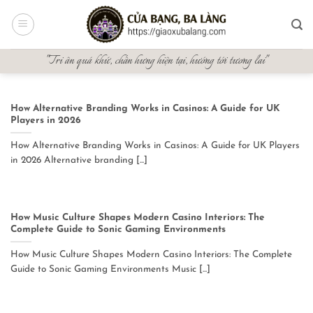
Bỏ
qua
nội
"Tri ân quá khứ, chấn hưng hiện tại, hướng tới tương lai"
dung
How Alternative Branding Works in Casinos: A Guide for UK
Players in 2026
How Alternative Branding Works in Casinos: A Guide for UK Players
in 2026 Alternative branding [...]
How Music Culture Shapes Modern Casino Interiors: The
Complete Guide to Sonic Gaming Environments
How Music Culture Shapes Modern Casino Interiors: The Complete
Guide to Sonic Gaming Environments Music [...]